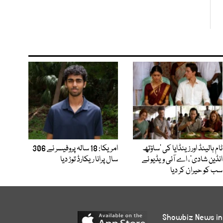
ٹام ہالینڈ اور زینڈایا کی ’ساؤتھ
امریکا: 18 سالہ پروفیسر نے 306
انڈین شادی‘، اے آئی ویڈیو نے
سال پرانا ریکارڈ توڑ دیا
سب کو حیران کر دیا
Showbiz News in