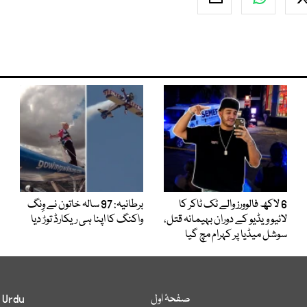
6 لاکھ فالوورز والے ٹک ٹاکر کا
برطانیہ: 97 سالہ خاتون نے وِنگ
لائیو ویڈیو کے دوران بہیمانہ قتل،
واکنگ کا اپنا ہی ریکارڈ توڑ دیا
سوشل میڈیا پر کہرام مچ گیا
صفحۂ اول
 Urdu