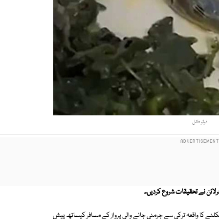
فوٹو فائل
ئرلائن نے تحقیقات شروع کردیں۔
نکلنے کا واقعہ ترکی سے جرمنی جانے والی پرواز کے مسافر کیساتھ پیش