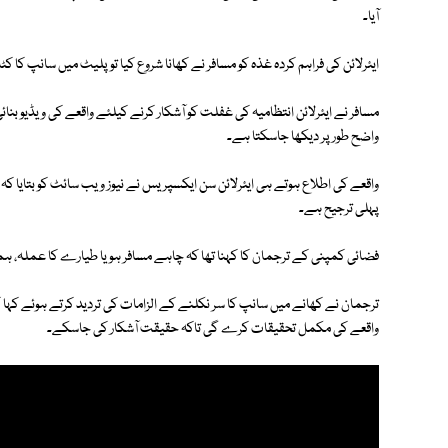
آیا۔
ایئرلائن کی فراہم کردہ غذہ کو مسافر نے کھانا شروع کیا تو پلیٹ میں سانپ کا کٹا
مسافر نے ایئرلائن انتظامیہ کی غفلت کو آشکار کرنے کیلئے واقعے کی ویڈیو بنائ
واضح طور پر دیکھا جاسکتا ہے۔
واقعے کی اطلاع ہوتے ہی ایئرلائن سن ایکسپریس نے نیوز ویب سائٹ کو بتایا کہ ف
پہلی ترجیح ہے۔
فضائی کمپنی کے ترجمان کا کہنا تھا کہ چاہے مسافر ہو یا طیارے کا عملہ، ہما
ترجمان نے کھانے میں سانپ کا سر نکلنے کے الزامات کی تردید کرتے ہوئے کہا ک
واقعے کی مکمل تحقیقات کرے گی تاکہ حقیقت آشکار کی جاسکے۔