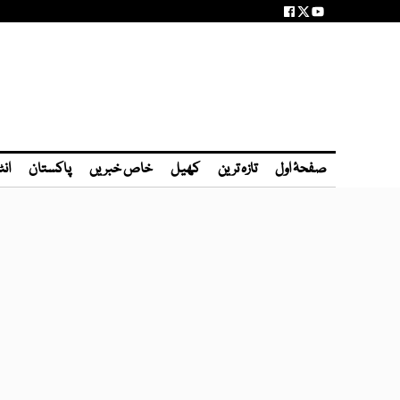
صفحۂ اول
تازہ ترین
کھیل
خاص خبریں
پاکستان
انٹ