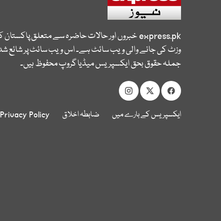
express.pk
خبروں اور حالات حاضرہ سے متعلق پاکستان 
وزٹ کی جانے والی ویب سائٹ ہے۔ اس ویب سائٹ پر شائع شدہ
جملہ حقوق بحق ایکسپریس میڈیا گروپ محفوظ ہیں۔
ایکسپریس کے بارے میں
ضابطہ اخلاق
Privacy Policy