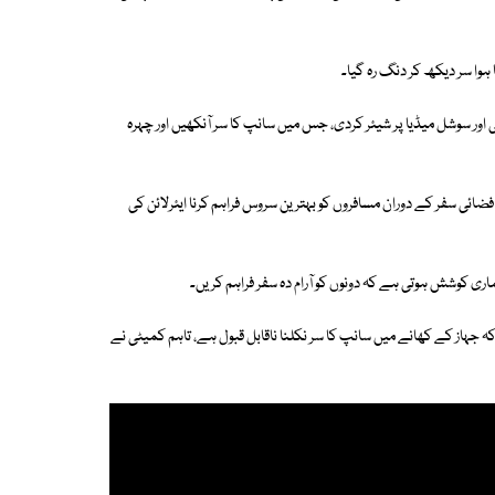
 ہوا سر دیکھ کر دنگ رہ گیا۔
ی اور سوشل میڈیا پر شیئر کردی، جس میں سانپ کا سر آنکھیں اور چہرہ
ضائی سفر کے دوران مسافروں کو بہترین سروس فراہم کرنا ایئرلائن کی
ری کوشش ہوتی ہے کہ دونوں کو آرام دہ سفر فراہم کریں۔
ہ جہاز کے کھانے میں سانپ کا سر نکلنا ناقابل قبول ہے، تاہم کمیٹی نے