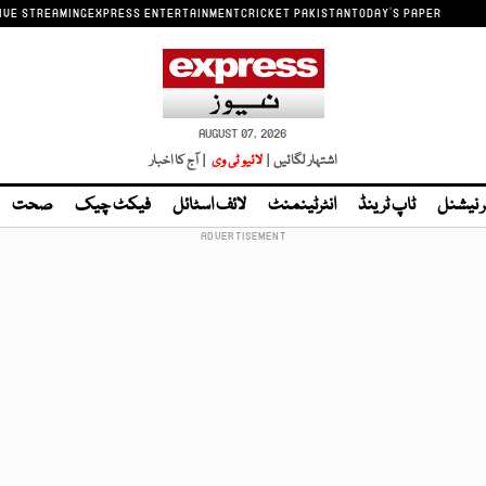
IVE STREAMING
EXPRESS ENTERTAINMENT
CRICKET PAKISTAN
TODAY'S PAPER
AUGUST 07, 2026
اشتہار لگائیں |
لائیو ٹی وی
| آج کا اخبار
ر نیشنل
ٹاپ ٹرینڈ
انٹرٹینمنٹ
لائف اسٹائل
فیکٹ چیک
صحت