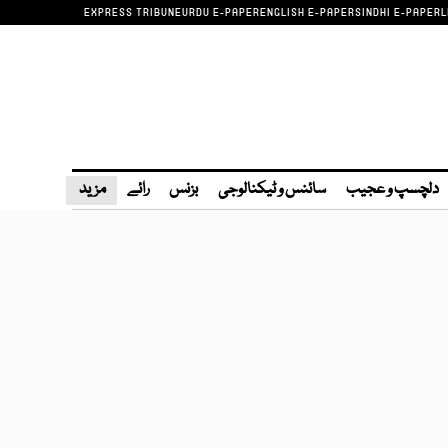
EXPRESS TRIBUNE
URDU E-PAPER
ENGLISH E-PAPER
SINDHI E-PAPER
L
دلچسپ و عجیب
سائنس و ٹیکنالوجی
بزنس
رائے
مزید