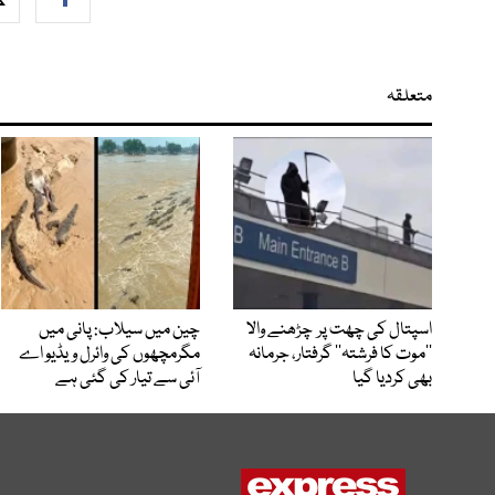
متعلقہ
اسپتال کی چھت پر چڑھنے والا
چین میں سیلاب: پانی میں
’’موت کا فرشتہ‘‘ گرفتار، جرمانہ
مگرمچھوں کی وائرل ویڈیو اے
بھی کردیا گیا
آئی سے تیار کی گئی ہے