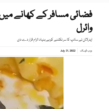
فضائی مسافر کے کھانے میں سا
وائرل
ایئرلائن نے سانپ کا سر نکلنے کو بے بنیاد الزام قرار دے دی
ویب ڈیسک
July 31, 2022