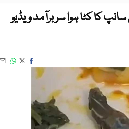
نپ کا کٹا ہوا سر برآمد ویڈیو