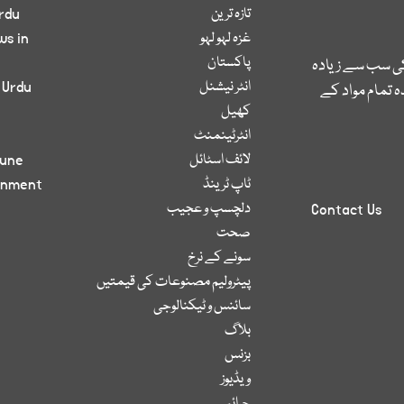
تازہ ترین
rdu
غزہ لہو لہو
ws in
پاکستان
کی سب سے زیادہ
انٹر نیشنل
 Urdu
 تمام مواد کے
کھیل
انٹرٹینمنٹ
لائف اسٹائل
bune
ٹاپ ٹرینڈ
inment
دلچسپ و عجیب
Contact Us
صحت
سونے کے نرخ
پیٹرولیم مصنوعات کی قیمتیں
سائنس و ٹیکنالوجی
بلاگ
بزنس
ویڈیوز