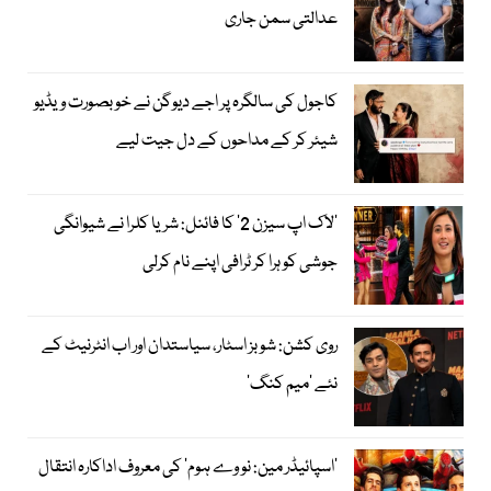
عدالتی سمن جاری
کاجول کی سالگرہ پر اجے دیوگن نے خوبصورت ویڈیو
شیئر کر کے مداحوں کے دل جیت لیے
’لاک اپ سیزن 2‘ کا فائنل: شریا کلرا نے شیوانگی
جوشی کو ہرا کر ٹرافی اپنے نام کرلی
روی کشن: شوبز اسٹار، سیاستدان اور اب انٹرنیٹ کے
نئے ’میم کنگ‘
’اسپائیڈر مین: نو وے ہوم‘ کی معروف اداکارہ انتقال