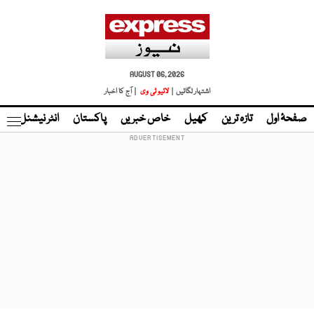
AUGUST 06, 2026
اشتہار لگائیں |
لائیو ٹی وی
| آج کا اخبار
صفحۂ اول
تازہ ترین
کھیل
خاص خبریں
پاکستان
انٹر نیشنل
ٹا