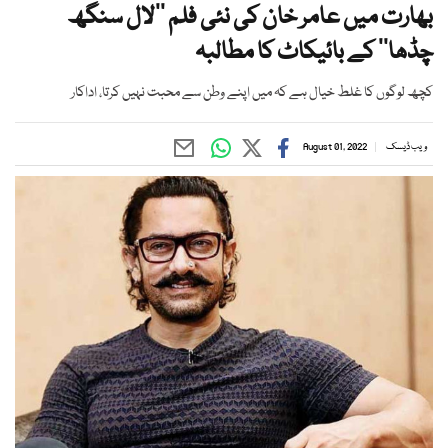
بھارت میں عامر خان کی نئی فلم ’’لال سنگھ
چڈھا‘‘ کے بائیکاٹ کا مطالبہ
کچھ لوگوں کا غلط خیال ہے کہ میں اپنے وطن سے محبت نہیں کرتا، اداکار
ویب ڈیسک
August 01, 2022