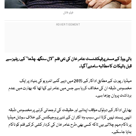
فوٹو: فائل
بالی ووڈ کے مسٹر پرفیکشنسٹ عامر خان کی نئی فلم ''لال سنگھ چڈھا'' کے ریلیز سے
قبل بائیکاٹ کا مطالبہ سامنے آگیا۔
میڈیا رپورٹ کے مطابق اداکار کے 2015 میں دیے گئے انٹرویو کی بنیاد پر ایک
مخصوص طبقہ ان کی مخالف کررہا ہے جس میں عامر نے کہا تھا کہ بھارت میں عدم
برداشت پروان چڑھا ہے۔
بھارتی اداکار کے دوٹوک مؤقف اپنانے اور حقیقت کی ترجمانی کرنے پر مخصوص طبقہ
انہیں پسند نہیں کرتا اسی سبب وہ اکثر ان کے نئے پروجیکٹس کے خلاف سوشل میڈیا
پر ناکام مہم چلاتے ہیں تاکہ کسی بھی طرح عامر خان کی کردار کشی کرکے فلم کو ناکام
بنایا جاسکے۔