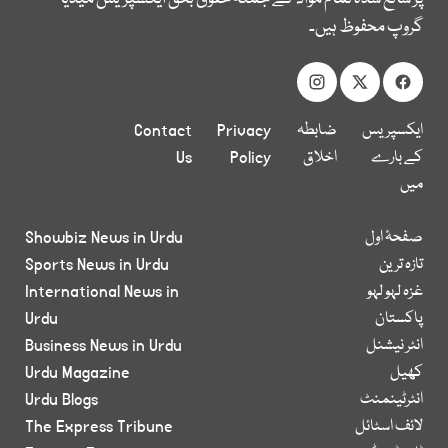
گروپ محفوظ ہیں۔
ایکسپریس
ضابطہ
Privacy
Contact
کے بارے
اخلاق
Policy
Us
میں
صفحۂ اول
Showbiz News in Urdu
تازہ ترین
Sports News in Urdu
غزہ لہو لہو
International News in
پاکستان
Urdu
انٹر نیشنل
Business News in Urdu
کھیل
Urdu Magazine
انٹرٹینمنٹ
Urdu Blogs
لائف اسٹائل
The Express Tribune