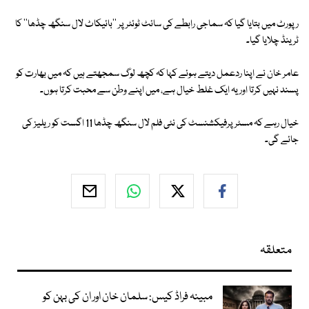
رپورٹ میں بتایا گیا کہ سماجی رابطے کی سائٹ ٹوئٹر پر ''بائیکاٹ لال سنگھ چڈھا'' کا
ٹرینڈ چلایا گیا۔
عامر خان نے اپنا ردعمل دیتے ہوئے کہا کہ کچھ لوگ سمجھتے ہیں کہ میں بھارت کو
پسند نہیں کرتا اور یہ ایک غلط خیال ہے، میں اپنے وطن سے محبت کرتا ہوں۔
خیال رہے کہ مسٹر پرفیکشنسٹ کی نئی فلم لال سنگھ چڈھا 11 اگست کو ریلیز کی
جائے گی۔
متعلقہ
مبینہ فراڈ کیس: سلمان خان اور ان کی بہن کو