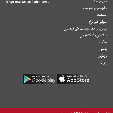
ٹاپ ٹرینڈ
Express Entertainment
دلچسپ و عجیب
صحت
سونے کے نرخ
پیٹرولیم مصنوعات کی قیمتیں
سائنس و ٹیکنالوجی
بلاگ
بزنس
ویڈیوز
جرائم