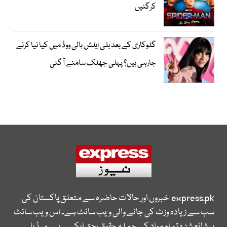
کرگئیں
گلوکاری کے بعد بلی ایلش ہالی ووڈ میں کیا نیا کرنے
جارہی ہیں؟ پہلی جھلک سامنے آگئی
express.pk
خبروں اور حالات حاضرہ سے متعلق پاکستان کی
سب سے زیادہ وزٹ کی جانے والی ویب سائٹ ہے۔ اس ویب سائٹ
پر شائع شدہ تمام مواد کے جملہ حقوق بحق ایکسپریس میڈیا