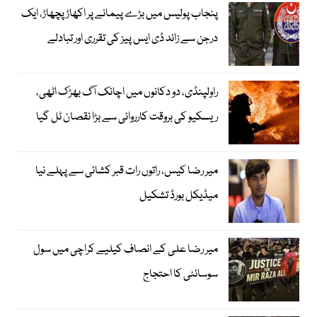
پنجاب پولیس میں بڑے پیمانے پر اکھاڑ پچھاڑ، ایک
درجن سے زائد ڈی ایس پیز کی تقرری اور تبادلے
راولپنڈی، دو دکانوں میں اچانک آگ بھڑک اٹھی،
ریسکیو کی بروقت کارروائی سے بڑا نقصان ٹل گیا
میر رضا کیس، راتوں رات قبر کشائی سے پہلے نیا
میڈیکل بورڈ تشکیل
میر رضا علی کے انصاف کیلیے کراچی میں سول
سوسائٹی کا احتجاج