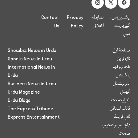
ایکسپریس
ضابطہ
Privacy
Contact
کے بارے
اخلاق
Policy
Us
میں
صفحۂ اول
Showbiz News in Urdu
تازہ ترین
Sports News in Urdu
غزہ لہو لہو
International News in
پاکستان
Urdu
انٹر نیشنل
Business News in Urdu
کھیل
Urdu Magazine
انٹرٹینمنٹ
Urdu Blogs
لائف اسٹائل
The Express Tribune
ٹاپ ٹرینڈ
Express Entertainment
دلچسپ و عجیب
صحت