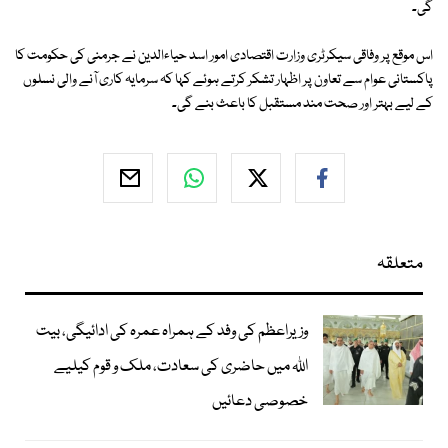
گی۔
اس موقع پر وفاقی سیکرٹری وزارت اقتصادی امور اسد حیاءالدین نے جرمنی کی حکومت کا
پاکستانی عوام سے تعاون پر اظہار تشکر کرتے ہوئے کہا کہ سرمایہ کاری آنے والی نسلوں
کے لیے بہتر اور صحت مند مستقبل کا باعث بنے گی۔
متعلقہ
وزیراعظم کی وفد کے ہمراہ عمرہ کی ادائیگی، بیت
اللہ میں حاضری کی سعادت، ملک و قوم کیلیے
خصوصی دعائیں