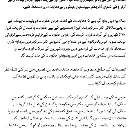
اقتصادی امور کے وفاقی سیکرٹری اسد حیاء الدین اور کے ایف ڈبلیو (جرمن بینک برائے
ترقی) کے کنٹری ڈائریکٹر سیباسٹین جیکوبی نے معاہدے پر دستخط کئے۔
اعلامیہ میں بتایا گیا ہے کہ معاہدے کے تحت جرمن حکومت ڈویلپمنٹ بینک کے
ذریعے علاقائی انفراسٹرکچر فنڈ (فیز II)منصوبے کے لیے حکومت پاکستان کو ایک کروڑ
75 لاکھ یورو کی گرانٹ فراہم کرے گی، جرمن حکومت کے فراہم کردہ فنڈز سے ترقیاتی
بینک صوبہ خیبر پختونخواہ کے دو اضلاع میں کمیونٹی انفراسٹرکچر میں سرمایہ کاری،
استعداد کار اور خدمات کی فراہمی میں بہتری، شہریوں کی شرکت اور مساوات اور
کنسلٹنٹ اور ہنگامی خدمات میں خیبر پختونخوا حکومت کی مدد کرے گا۔
تفصیلات کے مطابق منصوبے کا مقصد منتخب تحصیل، قصبوں میں شراکتی نقطہ نظر
کے ساتھ ایک مربوط، کثیر شعبہ جاتی، لچکدار، اور پائیدار پانی اور ٹھوس فضلہ کے
انتظام کو متعارف کرانا ہے۔
جرمن بینک برائے ترقی کے کنٹری ڈائریکٹر سیباسٹین جیکوبی کا کہناہے کہ جرمن
بینک کے ایف ڈبلیوگورننس سیکٹر میں حکومت پاکستان کی فعال مدد کر رہا ہے
بینک کی کوششوں کے نتیجے میں مستحق کمیونٹیز کی زندگیوں میں پائیدار اور دیرپا
مثبت اثرات مرتب ہوں گے قدرتی آفات کی وجہ سے غربت اور بنیادی ڈھانچے کو
پہنچنے والے نقصانات کی وجہ سے پیدا ہونے والے چیلنجوں کو کم کرنے میں مدد ملے