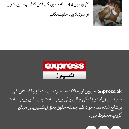
لاہور میں 40 سالہ خاتون کے قتل کا ڈراپ سین، شوہر
اور سوتیلا بیٹا ملوث نکلے
express.pk
خبروں اور حالات حاضرہ سے متعلق پاکستان کی
سب سے زیادہ وزٹ کی جانے والی ویب سائٹ ہے۔ اس ویب سائٹ
پر شائع شدہ تمام مواد کے جملہ حقوق بحق ایکسپریس میڈیا
گروپ محفوظ ہیں۔