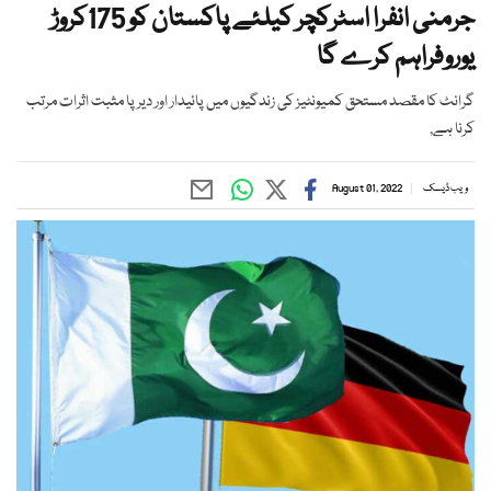
جرمنی انفرا اسٹرکچر کیلئے پاکستان کو 175کروڑ
یوروفراہم کرے گا
گرانٹ کا مقصد مستحق کمیونٹیز کی زندگیوں میں پائیدار اور دیرپا مثبت اثرات مرتب
کرنا ہے,
ویب ڈیسک
August 01, 2022