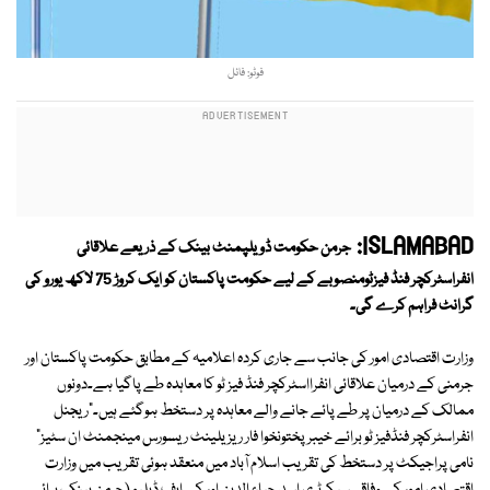
فوٹو: فائل
ISLAMABAD:
جرمن حکومت ڈویلپمنٹ بینک کے ذریعے علاقائی
انفراسٹرکچر فنڈ فیزٹومنصوبے کے لیے حکومت پاکستان کو ایک کروڑ 75 لاکھ یورو کی
گرانٹ فراہم کرے گی۔
وزارت اقتصادی امور کی جانب سے جاری کردہ اعلامیہ کے مطابق حکومت پاکستان اور
جرمنی کے درمیان علاقائی انفرااسٹرکچر فنڈ فیز ٹو کا معاہدہ طے پاگیا ہے۔دونوں
ممالک کے درمیان پر طے پائے جانے والے معاہدہ پر دستخط ہوگئے ہیں۔"ریجنل
انفراسٹرکچر فنڈفیز ٹو برائے خیبرپختونخوا فار ریزیلینٹ ریسورس مینجمنٹ ان سٹیز"
نامی پراجیکٹ پر دستخط کی تقریب اسلام آباد میں منعقد ہوئی تقریب میں وزارت