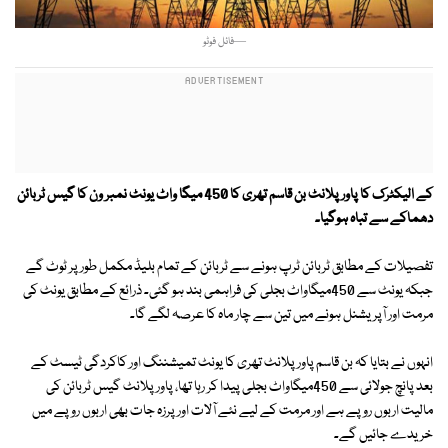
—فائل فوٹو
کے الیکٹرک کا پاور پلانٹ بن قاسم تھری کا 450 میگا واٹ یونٹ نمبر ون کا گیس ٹربائن
دھماکے سے تباہ ہوگیا۔
تفصیلات کے مطابق ٹربائن ٹرپ ہونے سے ٹربائن کے تمام بلیڈ مکمل طور پر ٹوٹ گے
جبکہ یونٹ سے 450میگاواٹ بجلی کی فراہمی بند ہو گئی۔ ذرائع کے مطابق یونٹ کی
مرمت اور آپریشنل ہونے میں تین سے چار ماہ کا عرصہ لگے گا۔
انہوں نے بتایا کہ بن قاسم پاور پلانٹ تھری کا یونٹ تمیشننگ اور کاکردگی ٹیسٹ کے
بعد پانچ جولائی سے 450میگاواٹ بجلی پیدا کر رہا تھا، پاور پلانٹ گیس ٹربائن کی
مالیت اربوں روپے ہے اور مرمت کے لیے نئے آلات اور پرزہ جات بھی اربوں روپے میں
خریدے جائیں گے۔