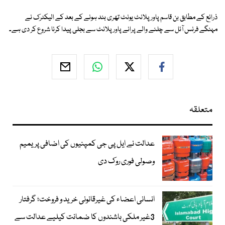
ذرائع کے مطابق بن قاسم پاور پلانٹ یونٹ تھری بند ہونے کے بعد کے الیکٹرک نے
مہنگے فرنس آئل سے چلنے والے پرانے پاور پلانٹ سے بجلی پیدا کرنا شروع کر دی ہے۔
متعلقہ
عدالت نے ایل پی جی کمپنیوں کی اضافی پریمیم
وصولی فوری روک دی
انسانی اعضاء کی غیرقانونی خرید و فروخت؛ گرفتار
3غیر ملکی باشندوں کا ضمانت کیلیے عدالت سے