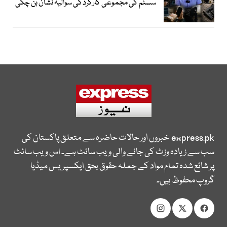
سسٹم کی مجموعی کارکردگی سوالیہ نشان بن چکی
express.pk
خبروں اور حالات حاضرہ سے متعلق پاکستان کی
سب سے زیادہ وزٹ کی جانے والی ویب سائٹ ہے۔ اس ویب سائٹ
پر شائع شدہ تمام مواد کے جملہ حقوق بحق ایکسپریس میڈیا
گروپ محفوظ ہیں۔