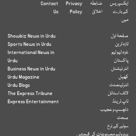
ایکسپریس
ضابطہ
Privacy
Contact
کے بارے
اخلاق
Policy
Us
میں
صفحۂ اول
Showbiz News in Urdu
تازہ ترین
Sports News in Urdu
غزہ لہو لہو
International News in
پاکستان
Urdu
انٹر نیشنل
Business News in Urdu
کھیل
Urdu Magazine
انٹرٹینمنٹ
Urdu Blogs
لائف اسٹائل
The Express Tribune
ٹاپ ٹرینڈ
Express Entertainment
دلچسپ و عجیب
صحت
سونے کے نرخ
پیٹرولیم مصنوعات کی قیمتیں