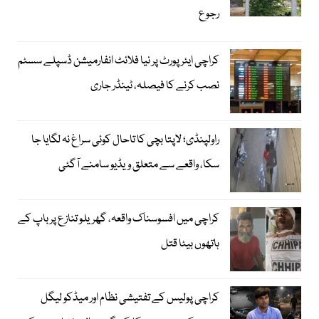
رجوع
کراچی ایئرپورٹ پر نیا فلائٹ انفارمیشن ڈسپلے سسٹم
نصب کرنے کا فیصلہ، ٹینڈر جاری
راولپنڈی؛ لاپتا بچی کا تاحال کوئی سراغ نہ لگایا جا
سکا، واقعے سے متعلق ویڈیو سامنے آگئی
کراچی میں افسوسناک واقعہ، گھریلو تنازع پر باپ کے
ہاتھوں بیٹا قتل
کراچی پولیس کے تفتیشی نظام اور میڈکو لیگل