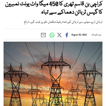
کراچی بن قاسم تھری کا 450 میگا واٹ یونٹ نمبرون
کا گیس ٹربائن دھماکے سے تباہ
ٹربائن ٹرپ ہونے سے ٹربائن کے تمام بلیڈ مکمل طور پر ٹوٹ گے، ذرائع
ویب ڈیسک
August 02, 2022