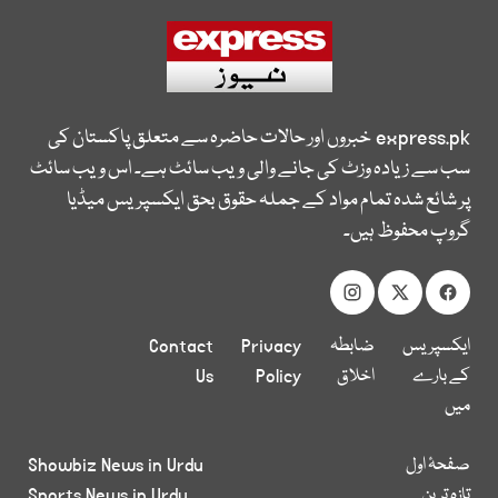
express.pk
خبروں اور حالات حاضرہ سے متعلق پاکستان کی
سب سے زیادہ وزٹ کی جانے والی ویب سائٹ ہے۔ اس ویب سائٹ
پر شائع شدہ تمام مواد کے جملہ حقوق بحق ایکسپریس میڈیا
گروپ محفوظ ہیں۔
ایکسپریس
ضابطہ
Privacy
Contact
کے بارے
اخلاق
Policy
Us
میں
صفحۂ اول
Showbiz News in Urdu
تازہ ترین
Sports News in Urdu