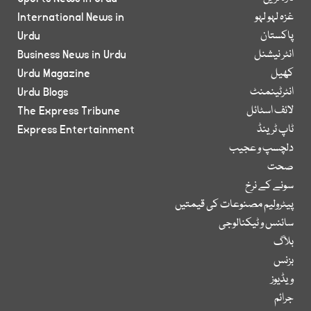
غزہ لہو لہو
International News in
پاکستان
Urdu
انٹر نیشنل
Business News in Urdu
کھیل
Urdu Magazine
انٹرٹینمنٹ
Urdu Blogs
لائف اسٹائل
The Express Tribune
ٹاپ ٹرینڈ
Express Entertainment
دلچسپ و عجیب
صحت
سونے کے نرخ
پیٹرولیم مصنوعات کی قیمتیں
سائنس و ٹیکنالوجی
بلاگ
بزنس
ویڈیوز
جرائم