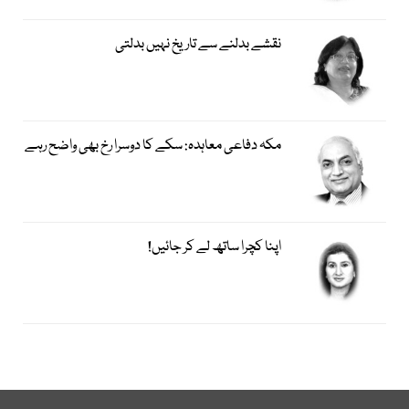
نقشے بدلنے سے تاریخ نہیں بدلتی
مکہ دفاعی معاہدہ: سکے کا دوسرا رخ بھی واضح رہے
اپنا کچرا ساتھ لے کر جائیں!