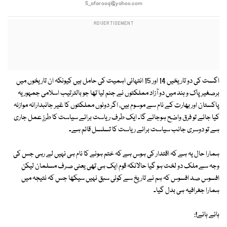
S_afarooqi@yahoo.com
اگست کی دو تاریخیں 14 اور 15 انتہائی اہمیت کی حامل ہیں کیونکہ ان تاریخوں میں
برصغیر پاک و ہند میں دو آزاد مملکتوں نے جنم لیا تھا جو بالترتیب اسلامی جمہوریہ
پاکستان اور بھارت کے نام سے موسوم ہیں، اگر دونوں مملکتوں کا غیر جانبدارانہ موازنہ
کیا جائے تو فرق واضح ہوجائے گا۔ ایک طرف ریاست برائے سیاست کا طرزِ عمل جاری
ہے تو دوسری جانب سیاست برائے ریاست کا تسلسل قائم ہے۔
ہمارا حال یہ ہے کہ اقتدار کی ہوس ہے کہ ختم ہونے کا نام ہی نہیں لے رہی جس کی
وجہ سے ملک دو لخت ہو گیا حالانکہ قوم ایک ہی تھی یعنی صرف مسلمان لیکن
افسوس صد افسوس کہ ہم نے تاریخ سے کوئی سبق نہیں سیکھا جس کہ نتیجہ میں
ہمارا جغرافیہ ہی بدل گیا۔
ہائے ہائے!: