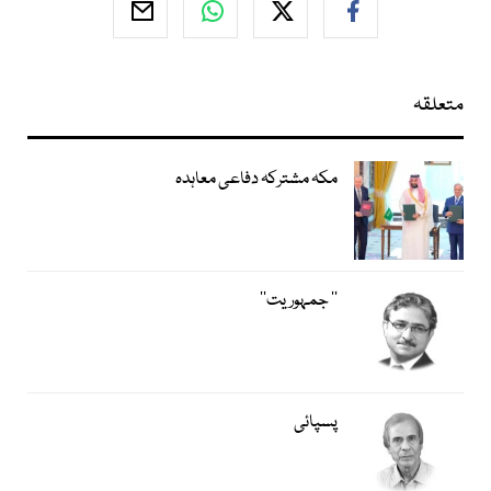
متعلقہ
مکہ مشترکہ دفاعی معاہدہ
’’ جمہوریت‘‘
پسپائی