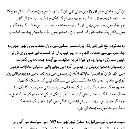
ان کی پیدائش جون 1958 میں ہوئی تھی۔ ان کے شوہر شیام چرن مرمو کا انتقال ہو چکا
ہے۔ دروپدی مرمو اڑیسہ کے میور بھنج ضلع کے ایک چھوٹے سے سنتھال گاؤں
اوپربیڈا میں پیدا ہوئی تھیں۔ ان کے صدر منتخب ہونے سے اس خطے کے جنگلوں
میں رہائش پذیر ہندوستان کے قدیم ترین باشندوں میں ایک نیا جوش پیدا ہو گیا ہے۔
وہ مذکورہ ضلع کے رائے رنگ پور اسمبلی حلقے سے دوبار منتخب ہوئی تھیں جہاں وہ
ایک عرصے سے خدمات انجام دے رہی تھیں۔ ان کی قسمت نے جب یاوری کی تو
انھیں صدارتی امیدوار بنا دیا گیا، اگر چہ حکومت نے آیندہ چند ماہ میں گجرات،
راجستھان، مدھیہ پردیش اور چھتیس گڑھ میں ہونے والے اسمبلی انتخابات کو ذہن
میں رکھ کر ان کو امیدوار بنایا تھا تاکہ ان ریاستوں میں بڑی تعداد میں موجود قبائلی ووٹرز
کو اپنی جانب راغب کیا جا سکے، لیکن اس سے انکار نہیں کیا جا سکتا کہ صدر
جمہوریہ کے منصب کے لیے ان کے انتخاب نے ہندوستانی جمہوریت کا ایک نیا
منظرنامہ دنیا کے سامنے پیش کر دیا ہے۔ جہاں تک ان کی تعلیم اور کیریئر کا تعلق ہے
تو وہ گریجوٹ ہیں۔ انھوں نے اپنی ابتدائی زندگی میں کچھ دنوں تک اڑیسہ کے
سیکریٹریٹ میں ملازمت کی تھی۔
سیاست میں آنے سے قبل وہ اسکول ٹیچر تھیں۔ وہ 1997 میں سیاست میں آئیں اور