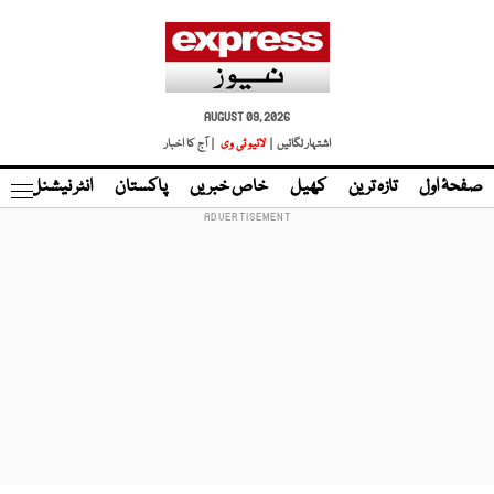
AUGUST 09, 2026
اشتہار لگائیں |
لائیو ٹی وی
| آج کا اخبار
صفحۂ اول
تازہ ترین
کھیل
خاص خبریں
پاکستان
انٹر نیشنل
ٹا