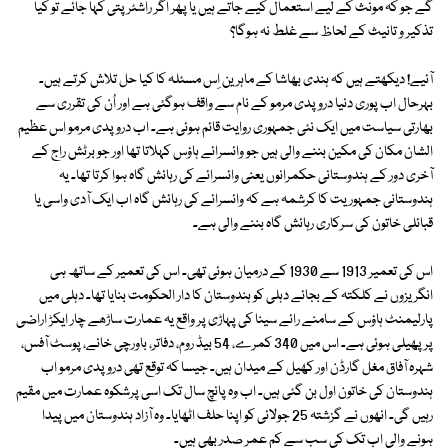
گے جو کہ مونث کے لیے استعمال کیے جاتے ہیں یا پھر اگر راشٹر پتی کہا جائے تو کیا
تذکیر و تانیث کے لحاظ سے غلط نہ ہوگا؟
آئیے! دیکھتے ہیں کہ ہندی بھاشا کے ماہرین اِس مسئلہ کا کیا حل تلاش کرتے ہیں۔
بہرحال اب پوری دنیا دروپدی مرمو کے نام سے واقف ہوگئی ہے اور اُن کی تقرری سے
بھارتی سیاست میں ایک نئی جمہوری روایت قائم ہوئی ہے۔ اب دروپدی مرمو اس عظیم
الشان مکان کی مکین بننے والی ہیں جو وائسرائے ہاؤس کہلاتا تھا اور جو برٹش راج کے
آخری دور کے ہندوستانی حکمرانوں یعنی وائسرائے کی رہائش گاہ ہوا کرتا تھا۔ یہ
ہندوستانی جمہوریت کا کرشمہ ہے کہ وائسرائے کی رہائش گاہ اب ایک آدی واسی یا
قبائلی خاتون کی سرکاری رہائش گاہ بننے والی ہے۔
اس کی تعمیر 1913 سے 1930 کے درمیان ہوئی تھی۔ اس کی تعمیر کے ساتھ ہی
انگریزوں نے کلکتہ کے بجائے دہلی کو ہندوستان کا دار الحکومت بنایا تھا۔ دہلی میں
پارلیمنٹ ہاؤس کے سامنے رائے سینا کی پہاڑی پر واقع یہ عمارت ساڑھے چار ایکڑ اراضی
پر پھیلی ہوئی ہے۔ اس میں 340 کمرے، 54 بیڈ روم، دفاتر، باورچی خانے، پوسٹ آفس،
شہرہ آفاق مغل گارڈن اور کھیل کے میدان ہیں۔ جیسا کہ توقع تھی دروپدی مرمو اب
ہندوستان کی خاتون اول بن گئی ہیں۔ اب وہ پانچ سال تک اسی پرشکوہ عمارت میں مقیم
رہیں گی۔ انھوں نے گزشتہ 25 جولائی کو اپنا حلف اٹھایا۔ وہ آزاد ہندوستان میں پیدا
ہونے والی اب تک کی سب سے کم عمر صدر بھی ہیں۔