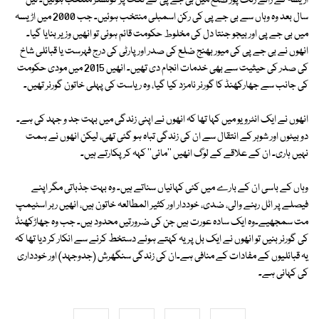
اڑیسہ کے رائے رنگ پور ضلع میں بی جے پی کے ٹکٹ پر کونسلر منتخب ہوئیں۔ تین
سال بعد وہ وہاں سے بی جے پی کی رکن اسمبلی منتخب ہوئیں۔ جب 2000 میں اڑیسہ
میں بی جے پی اور بیجو جنتا دل کی مخلوط حکومت قائم ہوئی تو انھیں وزیر بنایا گیا۔
انھوں نے بی جے پی کی میور بھنج ضلع کی صدر اور پارٹی کی درج فہرست یا قبائلی شاخ
کی صدر کی حیثیت سے بھی خدمات انجام دی تھیں۔ انھیں 2015 میں مودی حکومت
کی جانب سے جھارکھنڈ کا گورنر نامزد کیا گیا، وہ ریاست کی پہلی خاتون گورنر تھیں۔
انھوں نے ایک انٹرویو میں کہا تھا کہ انھوں نے اپنی زندگی میں بہت جد و جہد کی ہے۔
دو بیٹوں اور شوہر کے انتقال سے ان کی زندگی تباہ ہو گئی تھی، لیکن انھوں نے ہمت
نہیں ہاری۔ ان کے علاقے کے لوگ انھیں ''مائی'' کہہ کر پکارتے ہیں۔
وہاں کے باسی ان کے بارے میں کئی کہانیاں سناتے ہیں۔ وہ بہت جذباتی مگر اپنے
فیصلے پر اٹل رہنے والی، ضدی، خوددار اور کثیر المطالعہ خاتون ہیں، انھیں ربر اسٹیمپ
مت سمجھیے۔وہ ایک سادہ عورت ہیں جن کی ضرورتیں محدود ہیں۔ جب وہ جھاڑکھنڈ
کی گورنر بنیں تو انھوں نے ایک بل پر یہ کہتے ہوئے دستخط کرنے سے انکار کر دیا تھا کہ
یہ قبائلیوں کے مفادات کے منافی ہے۔ان کی زندگی سنگھرش (جدوجہد) اور خودداری
کی کہانی ہے۔