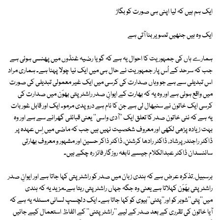
ایک ہم ہیں کہ لیا اپنی ہی صورت کو بگاڑ
ایک وہ ہیں جنھیں تصویر بنا آتی ہے
ہمارے ہاں کی جمہوریت کا احوال یہ ہے کہ گویا رضیہ غنڈوں میں پھنسی ہوئی ہے
جب کہ سرحد کے اُس پار جمہوریت نے حال ہی میں ایک نیا چولا پہنا ہے۔ ہماری مراد
اس تبدیلی سے ہے جو وہاں صدارت کی کرسی میں ایک غیر معمولی تبدیلی کی صورت
میں واقع ہوئی ہے اور وہ یہ کہ بھارت کے ایوانِ صدر راشٹر پتی بھوَن میں صدارت کی
کرسی ایک خاتون نے سنبھال لی ہے جن کا نام ہے دروپدی مرمو۔ ایک اور قابل غور بات
یہ ہے کہ نئی خاتون صدر کا تعلق ایک ''آدی واسی'' یعنی قبائلی گھرانے سے ہے اور وہ
بہت زیادہ پڑھی لکھی اور معروف شخصیت نہیں ہیں جب کہ ماضی میں اِس عہدہ پر
ڈاکٹر راجندر پرشاد، ڈاکٹر رادھا کرشنن، ڈاکٹر ذاکر حسین اور مشہور و معروف بھارتی
سائنسدان ڈاکٹر عبدالکلام جیسے نابغہ روزگار فائز رہ چکے ہیں۔
برسبیل ِ تذکرہ عرض ہے کہ ہندی زبان میں صدر کو راشٹر پتی کہا جاتا ہے اور ایوانِ صدر
راشٹر پتی بھَوَن کہلاتا ہے یعنی وہ جگہ جہاں راشٹر پتی رہتا ہے۔مزید یہ کہ ہندی
میں''پتی''شوہر کو اور''پتنی''بیوی کو کہا جاتا ہے۔ ایک دلچسپ لسانی مسئلہ یہ ہے کہ
آیا خاتون کی تقرری کے بعد صدر کے لیے ''راشٹر پتنی'' کے الفاظ استعمال کیے جائیں