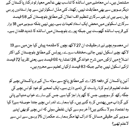
مشتمل ہیں۔ اس معاملے میں اساتذہ کا تناسب بھی عالمی معیار تو درکنار پاکستان کے
دیگر صوبوں سے بھی مطابقت نہیں رکھتا۔ کئی مڈل اسکولز تین سے چار استادوں پر ہی
چل رہے ہیں اور غیر سرکاری تنظیم الف اعلان کے مطابق بلوچستان کے 58 فیصد
سرکاری اسکولوں میں محض ایک استاد تعینات ہے۔ یہی نہیں بلکہ صوبے میں 10 ہزار
کے قریب اساتذہ گھوسٹ ہیں جبکہ پورے بلوچستان میں اساتذہ کا شدید فقدان ہے۔
اس معصوم بچے نے درحقیقت ان 27 لاکھ بچوں کا مقدمہ پیش کیا جن میں سے 19
لاکھ بچے اسکول نہیں جاتے۔ مختلف سروے رپورٹس کے مطابق بلوچستان کے اکثر
اضلاع میں لڑکوں میں شرح خواندگی 28 اعشاریہ 66 فیصد ہے، یعنی تقریباً 72 فیصد
لڑکے اسکول نہیں جاتے جبکہ 83 فیصد لڑکیاں تعلیم سے محروم ہیں۔
آئین پاکستان کی دفعہ 25 اے کے مطابق پانچ سے سولہ سال کے ہر پاکستانی بچے کو
مفت تعلیم فراہم کرنا ریاست کی ذمے داری ہے۔ ایک لمحے کو خود کو اس بچے کی
جگہ رکھ کر سوچیے، جس کا گھر بار اجڑ گیا ہے، جس کے سارے خواب مٹیالے پانی
کے گرداب میں پھنس کر رہ گئے ہیں۔ کیا ہمارے اندر اس بچے جتنا حوصلہ ہے؟ کیا
وہ اعتماد ہم لا سکتے ہیں؟ آخر ہم سے کہاں غلطی ہوئی کہ اس بچے کو بھی اپنے
صوبے کے حقیقی مسائل کا ادراک تھا مگر ہمارے حکمران 75 برسوں سے اس سے
لاعلم تھے؟