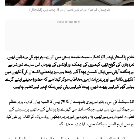
بلوچستان کے عوام خیرات نہیں تعلیم اور روزگار چاہتے ہیں۔ (فوٹو: فائل)
خادم پاکستان اپنے لاؤ لشکر سمیت خیمہ بستی میں اترے۔ ہٹو بچو کی صدائیں تھیں،
نعرہ بازی کی گونج تھی، کیمروں کی چمک اور ٹوئٹس کی بھرمار۔ اس سارے شور شرابے
اور ہنگامہ آرائی میں ایک کمسن بچہ آگے بڑھتا ہے۔ وزیراعظم پاکستان کی آنکھوں میں
آنکھیں ڈالتا ہے اور پرعزم انداز میں مخاطب ہوکر کہتا ہے کہ حضور! مجھے اپنے گرے
ہوئے گھر کےلیے چھت نہیں، پیٹ کےلیے روٹی نہیں بلکہ اپنے لیے تعلیم چاہیے۔
40 سیکنڈ کی اس ویڈیو نے پوری بلوچستان کا 75 برس کا المیہ بیان کردیا۔ وزیراعظم
سر جھکائے سن رہے تھے، جبکہ ساتھ ہی کھڑے وزیراعلیٰ کے ماتھے پر پسینے کے
قطرے نمودار ہورہے تھے۔ یہ ویڈیو میں نے بار بار دیکھی، روک روک کر الفاظ پر غور کیا،
اور میں ان چالیس سیکنڈز میں سارا درد سمجھ گیا۔