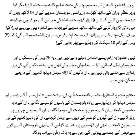
آج وزیراعظم پاکستان نے معصوم بچے کی مفت تعلیم کا بندوبست تو کردیا مگر کیا
وزیراعظم اور ان کے ساتھ کھڑے وزیراعلیٰ بلوچستان صوبے کے ان 19 لاکھ بچوں کا
درد محسوس کریں گے؟ ان 10 ہزار گھوسٹ اساتذہ کی خبر لیں گے جو کراچی اور کوئٹہ
میں ذاتی کاروبار کرنے کے ساتھ ساتھ صوبے کے بجٹ سے تنخواہ بھی لے رہے ہیں؟ کیا
صرف ایک بچے کے سر پر ہاتھ کر ریاست اپنے فرض سے بری الذمہ ہوجائے گی؟ کیا 75
برس کے زخم 40 سیکنڈ کی ویڈیو سے بھر جائیں گے؟
نہیں حضور! یہ زخم ایسے مندمل ہونے والے نہیں ہیں۔ یہ 75 برس کی سسکیاں اور
محرومیاں ایک فضائی یاترا سے خاموش ہونے والی نہیں ہیں۔ یہ تاریکیاں آپ کی برق
رفتاری سے مٹنے والی نہیں ہیں۔ ان دکھوں کا ازالہ سوشل میڈیا کمپین کے ذریعے
ممکن نہیں ہے۔
محترم خادم پاکستان! سنا ہے کہ خدمت آپ کی سرشت میں شامل ہے۔ آگے بڑھیے اور
سوشل میڈیا کی ویڈیوز سے زیادہ بلوچستان کے باسیوں کو سینے لگائیں۔ ان کے درد
محسوس کیجئے، ان کے زخموں پر محبت کی مرہم لگائیے۔ ان کے مایوس چہروں پر
رونق لائیے۔ ان کے گھروں کو علم کے دیوں سے روشن کیجئے۔ ان کی دہلیز تعلیم کے نور
سے مزین کیجئے۔ تبھی ان کہساروں پر ستارے کھلیں گے، تبھی بلوچستان کے پہاڑوں
سے فیض کے چشمے پھوٹیں گے، جن سے یہ پاک وطن سیراب ہوگا۔