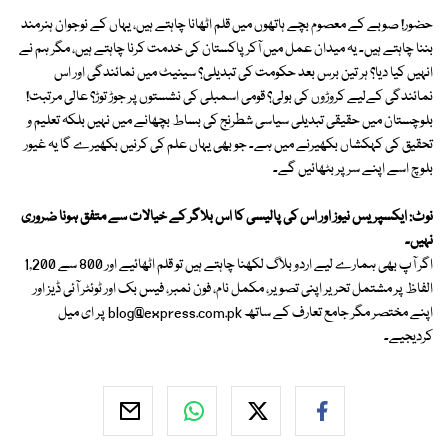
حضور! صوبے کے معصوم بچے ہاتھوں میں قلم اٹھانا چاہتے ہیں، یہاں کے نوجوان ہنرمند
بننا چاہتے ہیں۔ یہ میدان عمل میں آکر پاکستان کی خدمت کرنا چاہتے ہیں، مگر ہم نے
انہیں کیا دیا؟ ہر تین برس بعد حکومت کی تبدیلی؟ سینیٹ میں نمائندگی اور اس
نمائندگی کےلیے کروڑوں کی بولی؟ قومی اسمبلی کی نشستوں پر جوڑ توڑ؟ عالی مرتبت!
بلوچستان میں حقیقی تبدیلی سیاسی شطرنج کی بساط بچھانے میں نہیں بلکہ تعلیم و
تحقیق کی کہکشاں بکھیرنے میں ہے۔ جو بھی یہاں علم کی کرنیں بکھیرے گا یہ غیور
بلوچ اسے اپنے سر پر بٹھائیں گے۔
نوٹ: ایکسپریس نیوز اور اس کی پالیسی کا اس بلاگر کے خیالات سے متفق ہونا ضروری
نہیں۔
اگر آپ بھی ہمارے لیے اردو بلاگ لکھنا چاہتے ہیں تو قلم اٹھائیے اور 800 سے 1,200
الفاظ پر مشتمل تحریر اپنی تصویر، مکمل نام، فون نمبر، فیس بک اور ٹوئٹر آئی ڈیز اور
اپنے مختصر مگر جامع تعارف کے ساتھ
blog@express.com.pk
پر ای میل
کردیجیے۔