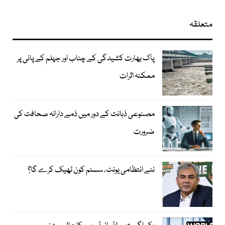
متعلقہ
پاک بھارت کشیدگی کے چناب اور جہلم کے پانی پر
ممکنہ اثرات
مصنوعی ذہانت کے دور میں ذمے دارانہ صحافت کی
ضرورت
نئے انتظامی یونٹ، سسٹم کون ٹھیک کرے گا؟