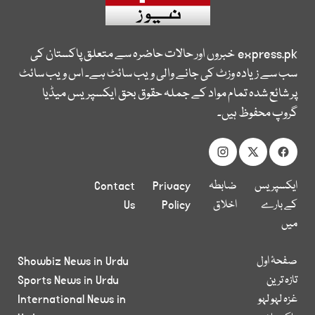
express.pk
خبروں اور حالات حاضرہ سے متعلق پاکستان کی
سب سے زیادہ وزٹ کی جانے والی ویب سائٹ ہے۔ اس ویب سائٹ
پر شائع شدہ تمام مواد کے جملہ حقوق بحق ایکسپریس میڈیا
گروپ محفوظ ہیں۔
ایکسپریس
ضابطہ
Privacy
Contact
کے بارے
اخلاق
Policy
Us
میں
صفحۂ اول
Showbiz News in Urdu
تازہ ترین
Sports News in Urdu
غزہ لہو لہو
International News in