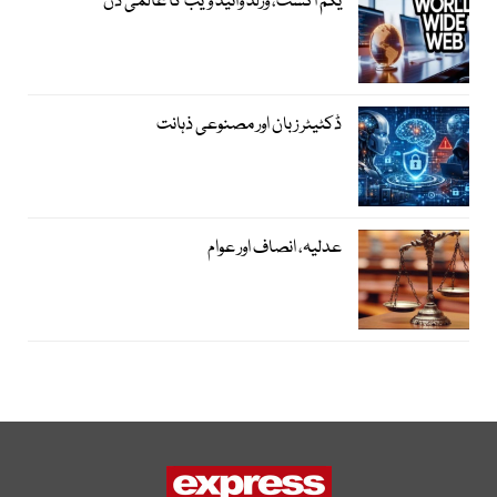
یکم اگست، ورلڈ وائیڈ ویب کا عالمی دن
ڈکٹیٹر زبان اور مصنوعی ذہانت
عدلیہ، انصاف اور عوام