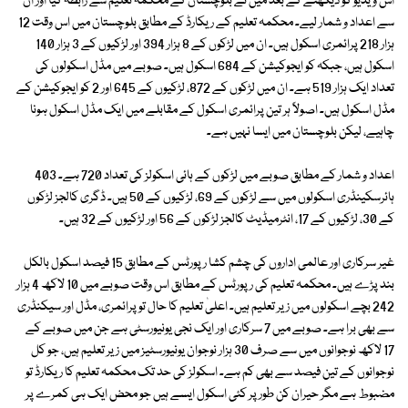
اس ویڈیو کو دیکھنے کے بعد میں نے بلوچستان کے محکمہ تعلیم سے رابطہ کیا اور ان
سے اعداد و شمار لیے۔ محکمہ تعلیم کے ریکارڈ کے مطابق بلوچستان میں اس وقت 12
ہزار 218 پرائمری اسکول ہیں۔ ان میں لڑکوں کے 8 ہزار 394 اور لڑکیوں کے 3 ہزار 140
اسکول ہیں، جبکہ کو ایجوکیشن کے 684 اسکول ہیں۔ صوبے میں مڈل اسکولوں کی
تعداد ایک ہزار 519 ہے۔ ان میں لڑکوں کے 872، لڑکیوں کے 645 اور 2 کو ایجوکیشن کے
مڈل اسکول ہیں۔ اصولاً ہر تین پرائمری اسکول کے مقابلے میں ایک مڈل اسکول ہونا
چاہیے، لیکن بلوچستان میں ایسا نہیں ہے۔
اعداد و شمار کے مطابق صوبے میں لڑکوں کے ہائی اسکولز کی تعداد 720 ہے۔ 403
ہائرسکینڈری اسکولوں میں سے لڑکوں کے 69، لڑکیوں کے 50 ہیں۔ ڈگری کالجز لڑکوں
کے 30، لڑکیوں کے 17، انٹرمیڈیٹ کالجز لڑکوں کے 56 اور لڑکیوں کے 32 ہیں۔
غیر سرکاری اور عالمی اداروں کی چشم کشا رپورٹس کے مطابق 15 فیصد اسکول بالکل
بند پڑے ہیں۔ محکمہ تعلیم کی رپورٹس کے مطابق اس وقت صوبے میں 10 لاکھ 4 ہزار
242 بچے اسکولوں میں زیر تعلیم ہیں۔ اعلیٰ تعلیم کا حال تو پرائمری، مڈل اور سیکنڈری
سے بھی برا ہے۔ صوبے میں 7 سرکاری اور ایک نجی یونیورسٹی ہے جن میں صوبے کے
17 لاکھ نوجوانوں میں سے صرف 30 ہزار نوجوان یونیورسٹیز میں زیر تعلیم ہیں، جو کل
نوجوانوں کے تین فیصد سے بھی کم ہے۔ اسکولز کی حد تک محکمہ تعلیم کا ریکارڈ تو
مضبوط ہے مگر حیران کن طور پر کئی اسکول ایسے ہیں جو محض ایک ہی کمرے پر