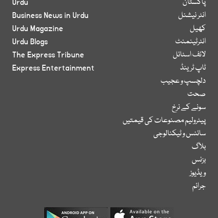
پاکستان
Urdu
انٹر نیشنل
Business News in Urdu
کھیل
Urdu Magazine
انٹرٹینمنٹ
Urdu Blogs
لائف اسٹائل
The Express Tribune
ٹاپ ٹرینڈ
Express Entertainment
دلچسپ و عجیب
صحت
سونے کے نرخ
پیٹرولیم مصنوعات کی قیمتیں
سائنس و ٹیکنالوجی
بلاگ
بزنس
ویڈیوز
جرائم