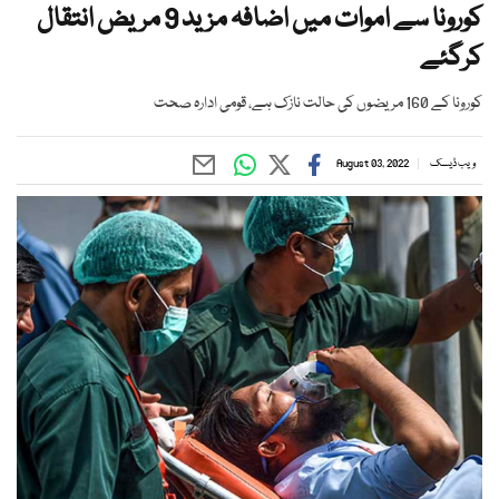
کورونا سے اموات میں اضافہ مزید 9 مریض انتقال
کرگئے
کورونا کے 160 مریضوں کی حالت نازک ہے، قومی ادارہ صحت
ویب ڈیسک
August 03, 2022