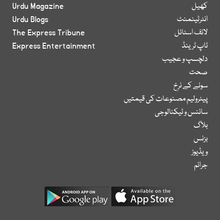
کھیل
Urdu Magazine
انٹرٹینمنٹ
Urdu Blogs
لائف اسٹائل
The Express Tribune
ٹاپ ٹرینڈ
Express Entertainment
دلچسپ و عجیب
صحت
سونے کے نرخ
پیٹرولیم مصنوعات کی قیمتیں
سائنس و ٹیکنالوجی
بلاگ
بزنس
ویڈیوز
جرائم