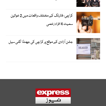
کراچی: فائرنگ کے مختلف واقعات میں 2 خواتین
سمیت 4 افراد زخمی
جشن آزادی کے موقع پر کراچی کی جھنڈا گلی سیل