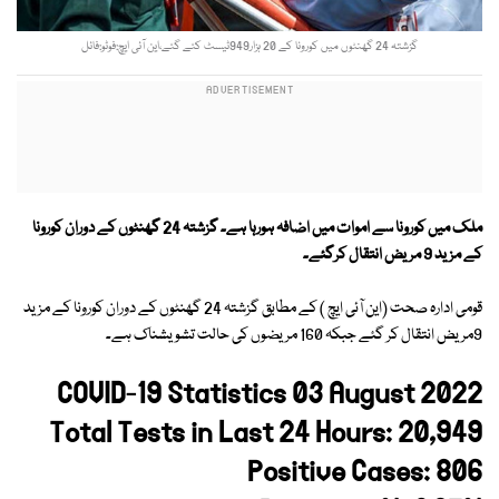
گزشتہ 24 گھنٹوں میں کورونا کے 20 ہزار949ٹیسٹ کئے گئے،این آئی ایچ:فوٹو:فائل
ملک میں کورونا سے اموات میں اضافہ ہورہا ہے۔ گزشتہ 24 گھنٹوں کے دوران کورونا
کے مزید 9 مریض انتقال کرگئے۔
قومی ادارہ صحت (این آئی ایچ ) کے مطابق گزشتہ 24 گھنٹوں کے دوران کورونا کے مزید
9مریض انتقال کر گئے جبکہ 160 مریضوں کی حالت تشویشناک ہے۔
COVID-19 Statistics 03 August 2022
Total Tests in Last 24 Hours: 20,949
Positive Cases: 806