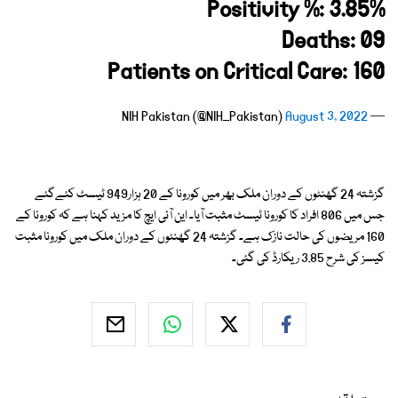
Positivity %: 3.85%
Deaths: 09
Patients on Critical Care: 160
August 3, 2022
— NIH Pakistan (@NIH_Pakistan)
گزشتہ 24 گھنٹوں کے دوران ملک بھر میں کورونا کے 20 ہزار949 ٹیسٹ کئےگئے
جس میں 806 افراد کا کورونا ٹیسٹ مثبت آیا۔ این آئی ایچ کا مزید کہنا ہے کہ کورونا کے
160 مریضوں کی حالت نازک ہے۔ گزشتہ 24 گھنٹوں کے دوران ملک میں کورونا مثبت
کیسز کی شرح 3.85 ریکارڈ کی گئی۔