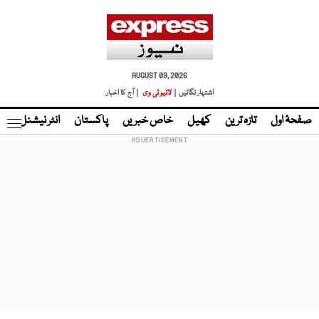
AUGUST 09, 2026
اشتہار لگائیں |
لائیو ٹی وی
| آج کا اخبار
صفحۂ اول
تازہ ترین
کھیل
خاص خبریں
پاکستان
انٹر نیشنل
ٹا