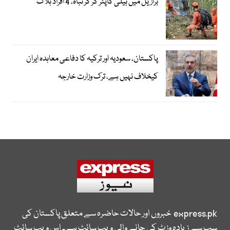
برازیل میں ہیلی کاپٹر گر کر تباہ، 4 افراد ہلاک
پاکستان، سعودیہ اور ترکیہ کا دفاعی معاہدہ ایران
کیخلاف نہیں ہے، ترک وزارت خارجہ
express.pk
خبروں اور حالات حاضرہ سے متعلق پاکستان کی
سب سے زیادہ وزٹ کی جانے والی ویب سائٹ ہے۔ اس ویب سائٹ