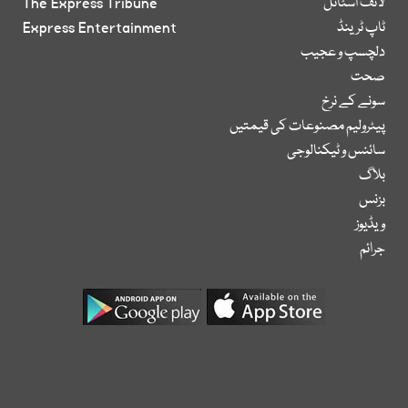
لائف اسٹائل
The Express Tribune
ٹاپ ٹرینڈ
Express Entertainment
دلچسپ و عجیب
صحت
سونے کے نرخ
پیٹرولیم مصنوعات کی قیمتیں
سائنس و ٹیکنالوجی
بلاگ
بزنس
ویڈیوز
جرائم