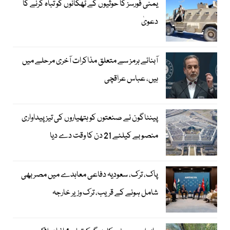
یمنی فورسز کا حوثیوں کے ٹھکانوں کو تباہ کرنے کا
دعویٰ
آبنائے ہرمز سے متعلق مذاکرات آخری مرحلے میں
ہیں، عباس عراقچی
پینٹاگون نے صنعتوں کو ہتھیاروں کی تیز پیداواری
منصوبے کیلئے 21 دن کا وقت دے دیا
پاک، ترک، سعودیہ دفاعی معاہدے میں مصر بھی
شامل ہونے کے قریب، ترک وزیر خارجہ