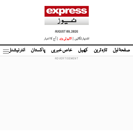
AUGUST 09, 2026
اشتہار لگائیں |
لائیو ٹی وی
| آج کا اخبار
صفحۂ اول
تازہ ترین
کھیل
خاص خبریں
پاکستان
انٹر نیشنل
ٹا