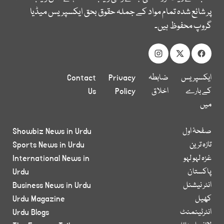
پر شائع شدہ تمام مواد کے جملہ حقوق بحق ایکسپریس میڈیا
گروپ محفوظ ہیں۔
ایکسپریس
ضابطہ
Privacy
Contact
کے بارے
اخلاق
Policy
Us
میں
صفحۂ اول
Showbiz News in Urdu
تازہ ترین
Sports News in Urdu
غزہ لہو لہو
International News in
پاکستان
Urdu
انٹر نیشنل
Business News in Urdu
کھیل
Urdu Magazine
انٹرٹینمنٹ
Urdu Blogs