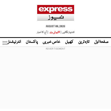
AUGUST 08, 2026
اشتہار لگائیں |
لائیو ٹی وی
| آج کا اخبار
صفحۂ اول
تازہ ترین
کھیل
خاص خبریں
پاکستان
انٹر نیشنل
ٹا