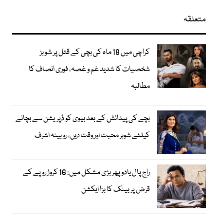
متعلقہ
کراچی میں 18 ماہ کی بچی کے قتل پر شوبز
شخصیات کا شدید غم و غصہ، فوری انصاف کا
مطالبہ
بچے کی پیدائش کے بعد بیوی کو ڈپریشن سے بچانے
کیلئے شوہر محبت اور وقت دیں، روبینہ اشرف
راج پال یادو پھر بڑی مشکل میں: 16 کروڑ روپے کے
قرض پر بینک کا بڑا ایکشن