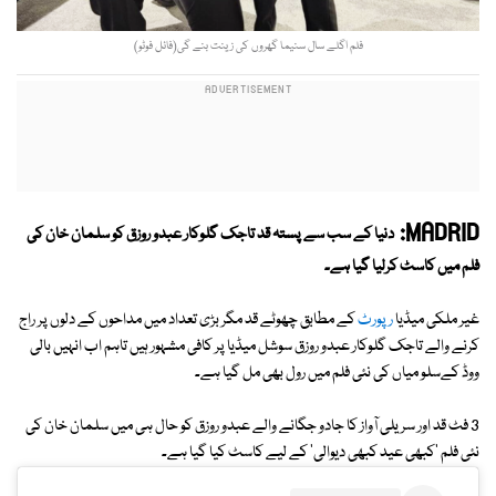
فلم اگلے سال سنیما گھروں کی زینت بنے گی(فائل فوٹو)
MADRID:
دنیا کے سب سے پستہ قد تاجک گلوکار عبدو روزق کو سلمان خان کی
فلم میں کاسٹ کرلیا گیا ہے۔
غیر ملکی میڈیا
رپورٹ
کے مطابق چھوٹے قد مگر بڑی تعداد میں مداحوں کے دلوں پر راج
کرنے والے تاجک گلوکار عبدو روزق سوشل میڈیا پر کافی مشہور ہیں تاہم اب انہیں بالی
ووڈ کےسلو میاں کی نئی فلم میں رول بھی مل گیا ہے۔
3 فٹ قد اور سریلی آواز کا جادو جگانے والے عبدو روزق کو حال ہی میں سلمان خان کی
نئی فلم 'کبھی عید کبھی دیوالی' کے لیے کاسٹ کیا گیا ہے۔