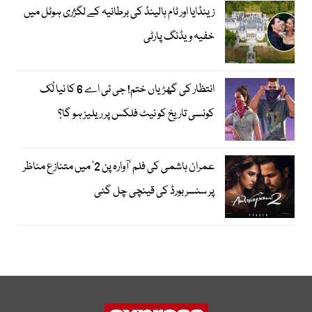
زینڈایا اور ٹام ہالینڈ کی برطانیہ کے لگژری ہوٹل میں
خفیہ ویڈنگ پارٹی
انتظار کی گھڑیاں ختم! جی ٹی اے 6 کا نیا لُک
کونسی تاریخ کو نیٹ فلکس پر ریلیز ہو گا؟
عمران ہاشمی کی فلم ’آوارہ پن 2‘ میں متنازع مناظر
پر سنسر بورڈ کی قینچی چل گئی