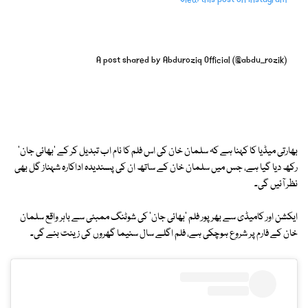
A post shared by Abduroziq Official (@abdu_rozik)
بھارتی میڈیا کا کہنا ہے کہ سلمان خان کی اس فلم کا نام اب تبدیل کر کے 'بھائی جان'
رکھ دیا گیا ہے، جس میں سلمان خان کے ساتھ ان کی پسندیدہ اداکارہ شہناز گل بھی
نظر آئیں گی۔
ایکشن اور کامیڈی سے بھرپور فلم 'بھائی جان' کی شوٹنگ ممبئی سے باہر واقع سلمان
خان کے فارم پر شروع ہوچکی ہے، فلم اگلے سال سنیما گھروں کی زینت بنے گی۔