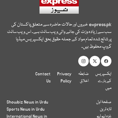
express.pk
خبروں اور حالات حاضرہ سے متعلق پاکستان کی
سب سے زیادہ وزٹ کی جانے والی ویب سائٹ ہے۔ اس ویب سائٹ
پر شائع شدہ تمام مواد کے جملہ حقوق بحق ایکسپریس میڈیا
گروپ محفوظ ہیں۔
ایکسپریس
ضابطہ
Privacy
Contact
کے بارے
اخلاق
Policy
Us
میں
صفحۂ اول
Showbiz News in Urdu
تازہ ترین
Sports News in Urdu
غزہ لہو لہو
International News in