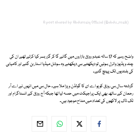
A post shared by Abduroziq Official (@abdu_rozik)
واضح رہے کہ 17 سالہ عبدو روزق بازاروں میں گانے گا کر گزر بسر کیا کرتے تھے ان کی
چند ویڈیوز وائرل ہوئیں تو دیکھتے ہی دیکھتے وہ سوشل میڈیا اسٹار بن گئے اور کامیابی
کی بلندیوں تک پہنچ گئے۔
گزشتہ سال ہی روزق کو یو اے ای کا گولڈن ویزا ملا ہے۔ حال ہی میں انہوں نے اے آر
رحمان کے ساتھ بھی ایک پراجیکٹ میں حصہ لیا تھا جبکہ آج روزق کے انسٹاگرام اور
ٹک ٹاک پر لاکھوں کی تعداد میں مداح موجود ہیں۔