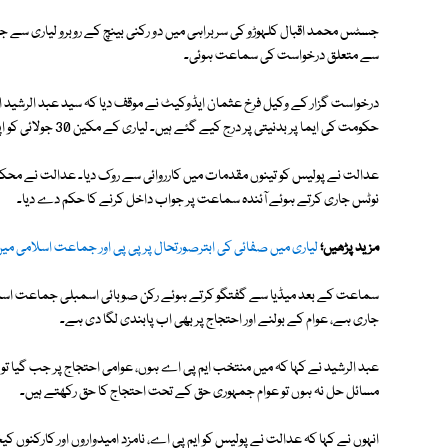
سے متعلق درخواست کی سماعت ہوئی۔
درخواست گزار کے وکیل فرخ عثمان ایڈوکیٹ نے موقف دیا کہ سید عبد الرشید ا
حکومت کی ایما پر بدنیتی پر درج کیے گئے ہیں۔ لیاری کے مکین 30 جولائی کو اپنے مطالبات کے حق میں احتجاج کر رہے تھے۔
عدالت نے پولیس کو تینوں مقدمات میں کارروائی سے روک دیا۔ عدالت نے محکمہ
نوٹس جاری کرتے ہوئے آئندہ سماعت پر جواب داخل کرنے کا حکم دے دیا۔
مزید پڑھیں؛
لیاری میں صفائی کی ابترصورتحال پر پی پی اور جماعت اسلامی میں
سماعت کے بعد میڈیا سے گفتگو کرتے ہوئے رکن صوبائی اسمبلی جماعت اسلامی 
جاری ہے، عوام کے بولنے اور احتجاج پر بھی اب پابندی لگا دی ہے۔
عبد الرشید نے کہا کہ میں منتخب ایم پی اے ہوں، عوامی احتجاج پر جب گیا تو م
مسائل حل نہ ہوں تو عوام جمہوری حق کے تحت احتجاج کا حق رکھتے ہیں۔
انہوں نے کہا کہ عدالت نے پولیس کو ایم پی اے، نامزد امیدواروں اور کارکن