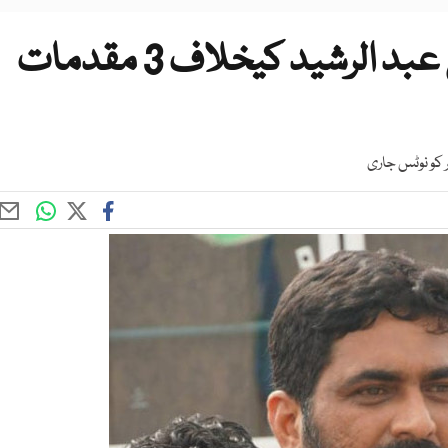
پولیس کو رکن سندھ اسمبلی عبد الرشید کیخلاف 3 مقدمات
 کو نوٹس جاری