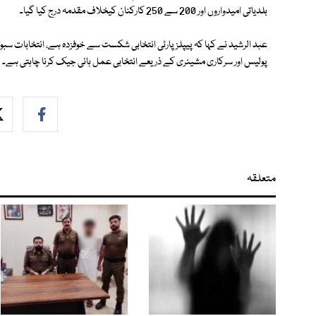
بلدیاتی امیدواروں اور 200 سے 250 کارکنان کیخلاف مقدمہ درج کیا گیا۔
عبد الرشید نے کہا کہ پیپلز پارٹی انتخابی شکست سے خوفزدہ ہے، انتخابات سبو
پولیس اور سرکاری مشینری کے ذریعے انتخابی عمل ہائی جیک کرنا چاہتی ہے۔
متعلقہ