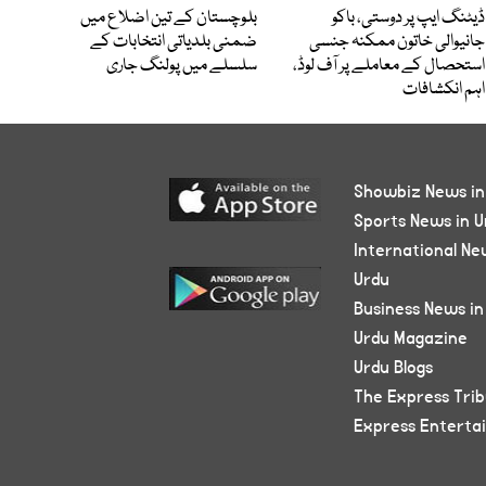
ڈیٹنگ ایپ پر دوستی، باکو
بلوچستان کے تین اضلاع میں
جانیوالی خاتون ممکنہ جنسی
ضمنی بلدیاتی انتخابات کے
استحصال کے معاملے پر آف لوڈ،
سلسلے میں پولنگ جاری
اہم انکشافات
Showbiz News in
Sports News in U
International Ne
Urdu
Business News in
Urdu Magazine
Urdu Blogs
The Express Tri
Express Enterta