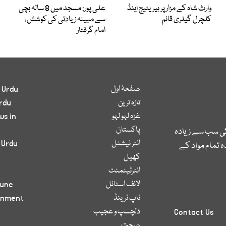
وارث شاہ کے مزار پر ہیریٹیج اینڈ
علی پور: مسجد میں 8 سالہ بچی
کلچرل گیلری قائم
سے مبینہ زیادتی کی کوشش،
امام گرفتار
صفحۂ اول
 Urdu
تازہ ترین
rdu
غزہ لہو لہو
ws in
پاکستان
کی سب سے زیادہ
انٹر نیشنل
 Urdu
 تمام مواد کے
کھیل
انٹرٹینمنٹ
لائف اسٹائل
bune
ٹاپ ٹرینڈ
inment
دلچسپ و عجیب
Contact Us
صحت