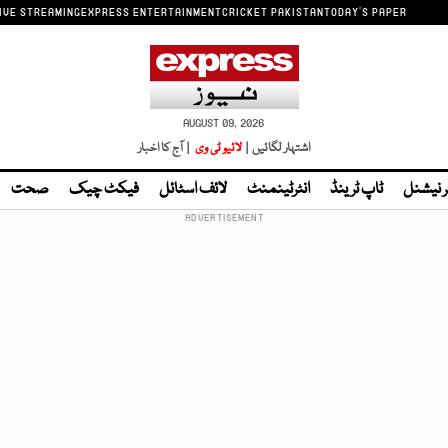
IVE STREAMING
EXPRESS ENTERTAINMENT
CRICKET PAKISTAN
TODAY'S PAPER
AUGUST 09, 2026
اشتہار لگائیں |
لائیو ٹی وی
| آج کا اخبار
ر نیشنل
ٹاپ ٹرینڈ
انٹرٹینمنٹ
لائف اسٹائل
فیکٹ چیک
صحت