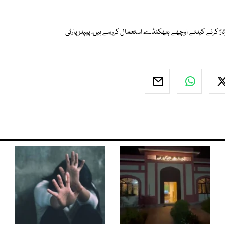
تاژ کرنے کیلئے اوچھے ہتھکنڈے استعمال کررہے ہیں، پیپلز پارٹی