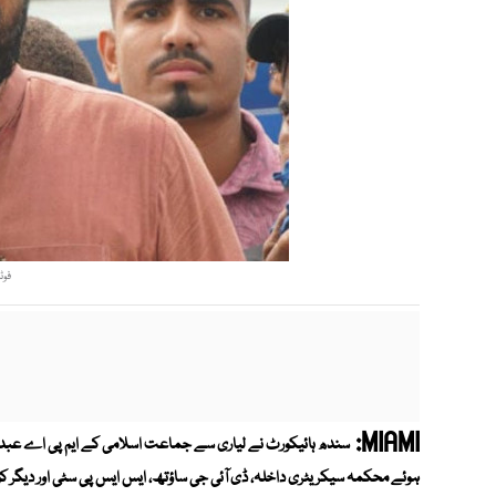
فوٹ
MIAMI:
ہوئے محکمہ سیکریٹری داخلہ، ڈی آئی جی ساؤتھ، ایس ایس پی سٹی اور دیگر کو