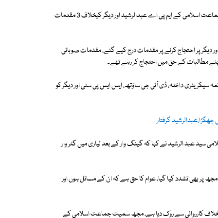
جسٹس محمد اقبال کلہوڑو کی سربراہی میں دو رکنی بینچ کے روبرو لیاری سے جماعت اسلامی کے ایم پی اے عبدالرشید اور دیگر کیخلاف 3 مقدمات
ور دیگر پر احتجاج کرنے پر مقدمات درج کیے گئے، مقدمات صوبائی
 سیکریٹری داخلہ، ڈی آئی جی ساؤتھ، ایس ایس پی سٹی اور دیگر کو
 جھگڑا،عبدالرشید گرفتار
سید عبد الرشید نے کہا کہ گینگ وار کے بعد لیاری میں گٹر وار
جھ پر بھی تشدد کیا گیا، عوام کا حق ہے کہ ان کے مسائل ہوں اور
وں کیخلاف کارروائی سے روک دیا ہے، مجھ سمیت جماعت اسلامی کے