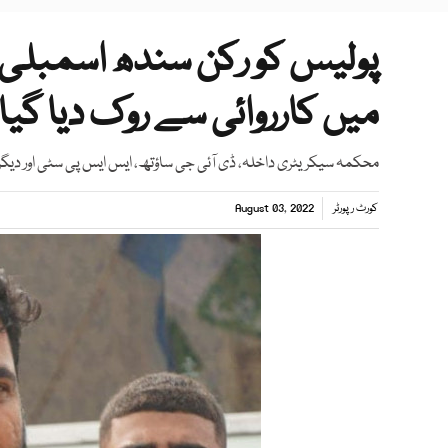
میں کارروائی سے روک دیا گیا
محکمہ سیکریٹری داخلہ، ڈی آئی جی ساؤتھ، ایس ایس پی سٹی اور دیگر
کورٹ رپورٹر
August 03, 2022