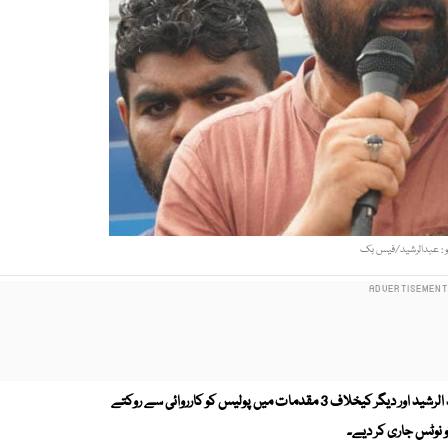
و : عبدالرشید/فیس بک
سندھ ہائیکورٹ نے لیاری سے جماعت اسلامی کے ایم پی اے عبد الرشید اور دیگر کیخلاف 3 مقدمات میں پولیس کو کارروائی سے روکتے
 نوٹس جاری کر دیے۔