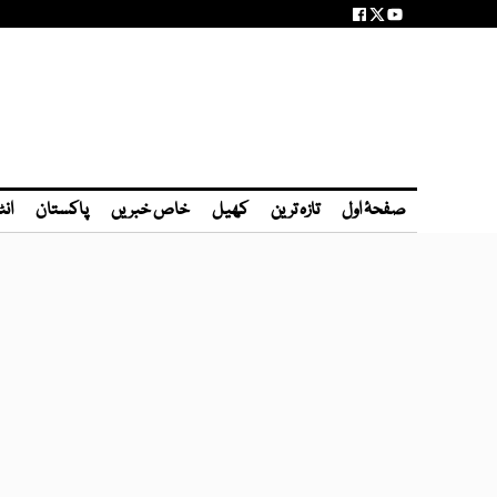
صفحۂ اول
تازہ ترین
کھیل
خاص خبریں
پاکستان
انٹ