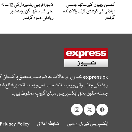
کمسن بچیوں کے ساتھ جنسی
لاہور؛ قریبی رشتےدار کی 12 سالہ
زیادتی کی کوشش کرنے والا درندہ
بچی کے ساتھ گن پوائنٹ پر
گرفتار
زیادتی، ملزم گرفتار
express.pk
خبروں اور حالات حاضرہ سے متعلق پاکستان 
وزٹ کی جانے والی ویب سائٹ ہے۔ اس ویب سائٹ پر شائع شدہ
جملہ حقوق بحق ایکسپریس میڈیا گروپ محفوظ ہیں۔
ایکسپریس کے بارے میں
ضابطہ اخلاق
Privacy Policy