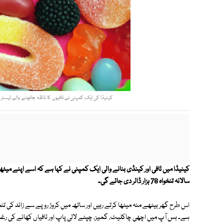
کینیڈا کی ایک کمپنی نے ٹافیوں کا ذائقہ جانچنے والے ٹیسٹر کے لیے گھر بیٹھے ملازمت اور 78 ہزار 
کینیڈا میں ٹافی اور کینڈی بنانے والی ایک کمپنی نے کہا ہے کہ اسے اپنے م
سالانہ تنخواہ 78 ہزار ڈالر دی جائے گی۔
اس طرح گھر بیٹھے منہ میٹھا کرتے رہیں اور ساتھ میں کروڑ روپے سے زائد کی ت
ہے۔ بس آپ میں اچھی چاکلیٹ، گمیز، چپٹے لالی پاپ اور ٹافیاں کھانے کی رغب