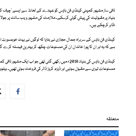
ٹافی ساز مشہور کمپنی کینڈی فن ہاؤس کو عہدے کے لحاظ سے ایسے 'چیف کین
بنیاد پر مقبولیت کی پیش گوئی کرسکے۔ ملازمت کی مشہور ویب سائٹ پر جولائ
ظاہر کرچکے ہیں۔
کینڈی فن ہاؤس کے سربراہ جمال حجازی نے بتایا کہ لوگوں نے بہت خوبصورت اور 
ہے کہ وہ اور ان کا پورا خاندان ان کی مصنوعات چکھ کر بہترین فیصلہ کرے گا
کینڈی فن ہاؤس کی بنیاد 2018ء میں رکھی گئی تھی جو اب ایک
مصنوعات تیزی سے مقبول ہوئیں اور ڈیڑھ کروڑ ڈالر کی فروخت ہوئی تھیں۔ ہیل
متعلقہ