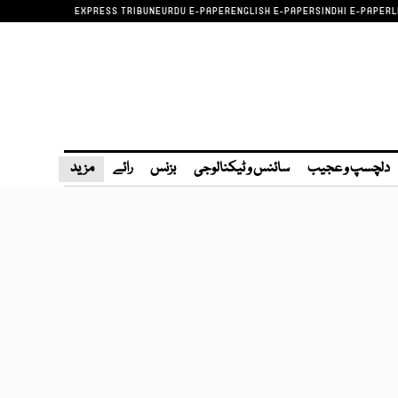
EXPRESS TRIBUNE
URDU E-PAPER
ENGLISH E-PAPER
SINDHI E-PAPER
L
دلچسپ و عجیب
سائنس و ٹیکنالوجی
بزنس
رائے
مزید