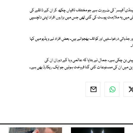
ڈی آفیسر' کی ضرورت ہے جو مختلف ٹافیاں چکھ کر ان کے ذائقے کی
ی میں یہ ملازمت پوسٹ کی گئی تھی جس میں ہزاروں افراد اپنی دلچسپی
جذباتی درخواستیں اور کوائف بھجوائے ہیں۔ بعض افراد نے ویڈیو میں کہا
۔
 مشہور ٹافی کمپنی بن چکی ہے۔ جمال نے بتایا کہ عالمی وبا کے دوران ان کی
ووین میں ان کی مصنوعات کئی گنا فروخت ہوئیں جو ایک ریکارڈ بھی ہے۔