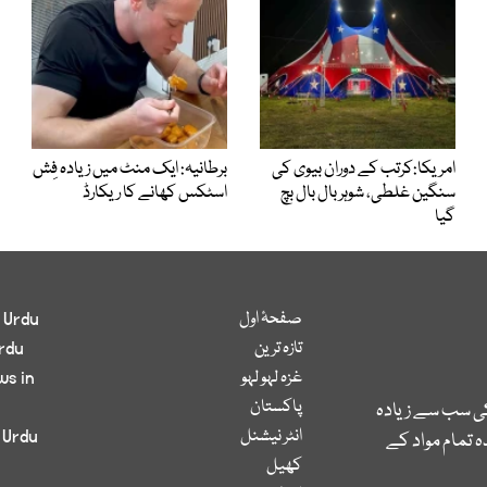
امریکا:کرتب کے دوران بیوی کی
برطانیہ: ایک منٹ میں زیادہ فِش
سنگین غلطی، شوہر بال بال بچ
اسٹکس کھانے کا ریکارڈ
گیا
صفحۂ اول
 Urdu
تازہ ترین
rdu
غزہ لہو لہو
ws in
پاکستان
کی سب سے زیادہ
انٹر نیشنل
 Urdu
 تمام مواد کے
کھیل