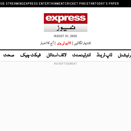
IVE STREAMING
EXPRESS ENTERTAINMENT
CRICKET PAKISTAN
TODAY'S PAPER
AUGUST 01, 2026
اشتہار لگائیں |
لائیو ٹی وی
| آج کا اخبار
ر نیشنل
ٹاپ ٹرینڈ
انٹرٹینمنٹ
لائف اسٹائل
فیکٹ چیک
صحت