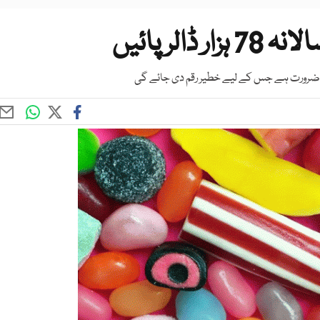
لر پائیں
کی ضرورت ہے جس کے لیے خطیر رقم دی جائے گی