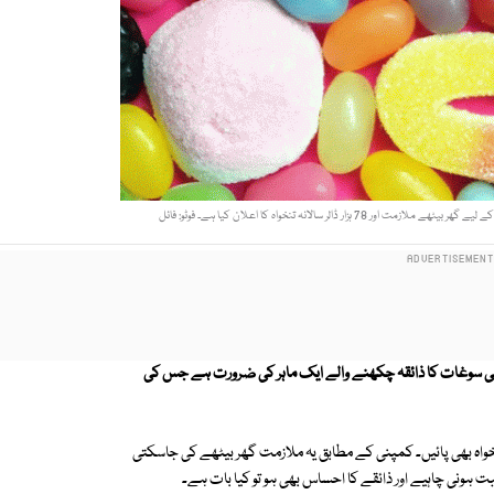
ڈالر سالانہ تنخواہ کا اعلان کیا ہے۔ فوٹو: فائل
یٹھی سوغات کا ذائقہ چکھنے والے ایک ماہر کی ضرورت ہے جس کی
نخواہ بھی پائیں۔ کمپنی کے مطابق یہ ملازمت گھر بیٹھے کی جاسکتی
ت ہونی چاہیے اور ذائقے کا احساس بھی ہو تو کیا بات ہے۔