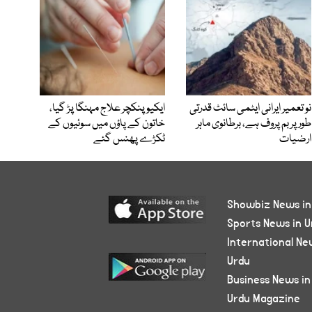
نو تعمیر ایرانی ایٹمی سائٹ قدرتی
ایکیوپنکچر علاج مہنگا پڑ گیا،
طور پر بم پروف ہے، برطانوی ماہر
خاتون کے پاؤں میں سوئیوں کے
ارضیات
ٹکڑے پھنس گئے
Showbiz News in
Sports News in U
International Ne
Urdu
Business News in
Urdu Magazine