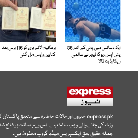
ایک سانس میں پانی کے اندر 86
برطانیہ: لائبریری کو 116 برس بعد
پش اپس، یوگا ٹیچر نے عالمی
کتابیں واپس مل گئی
ریکارڈ بنا ڈالا
express.pk
خبروں اور حالات حاضرہ سے متعلق پاکستان 
وزٹ کی جانے والی ویب سائٹ ہے۔ اس ویب سائٹ پر شائع شدہ
جملہ حقوق بحق ایکسپریس میڈیا گروپ محفوظ ہیں۔