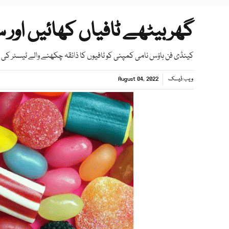
گھربیٹھے ٹافیاں کھائیں اور سالانہ 78 ہزار ڈا
کینڈی فن ہاؤس نامی کمپنی کو ٹافیوں کا ذائقہ چکھنے والے ٹیسٹر 
ویب ڈیسک
August 04, 2022