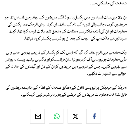
شناخت کی جاسکتی ہے۔
ان 33 میں سات اسپتالوں میں پِکسل پاسورڈ لگے مریضوں کے پورٹلز میں انسٹال تھا جو
مریضوں کو دی جانے والی ادویہ کے نام کے ساتھ، ان کو درپیش الرجک ری ایکشن کی
معلومات اور ان کی آئندہ ڈاکٹر سے ملاقات کے متعلق تفصیلات فراہم کرتا تھا۔ کچھ
اسپتالوں نے مارک اپ کی رپورٹ کے بعد ان پورٹلز سے پِکسلز کو ہٹا دیاتھا۔
ایک مقدمے میں الزام عائد کیا گیا کہ فیس بک کو پِکسلز کے ذریعے بھیجی جانے والی
طبی معلومات یونیورسٹی آف کیلیفورنیا سان فرانسِسکو اور ڈِگنیٹی ہیلتھ پیشنٹ پورٹلز
سے بھیجی گئیں۔ جس کے نتیجے میں مریضوں کو ان کے دل اور گھٹنوں کی حالت کے
حوالے سے اشتہارات دِکھے۔
امریکا کے میڈیکل پرائیویسی قانون کے مطابق صحت کے نظام کے ادارےمریضوں کی
قابلِ شناخت معلومات مریضوں کی مرضی کے بغیر باہر شیئر نہیں کرسکتے۔