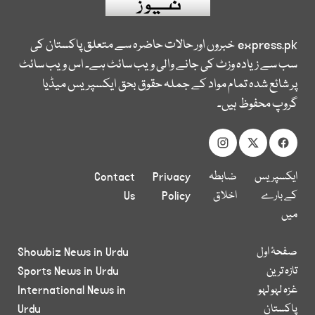
express.pk
خبروں اور حالات حاضرہ سے متعلق پاکستان کی
سب سے زیادہ وزٹ کی جانے والی ویب سائٹ ہے۔ اس ویب سائٹ
پر شائع شدہ تمام مواد کے جملہ حقوق بحق ایکسپریس میڈیا
گروپ محفوظ ہیں۔
ایکسپریس
ضابطہ
Privacy
Contact
کے بارے
اخلاق
Policy
Us
میں
صفحۂ اول
Showbiz News in Urdu
تازہ ترین
Sports News in Urdu
غزہ لہو لہو
International News in
پاکستان
Urdu