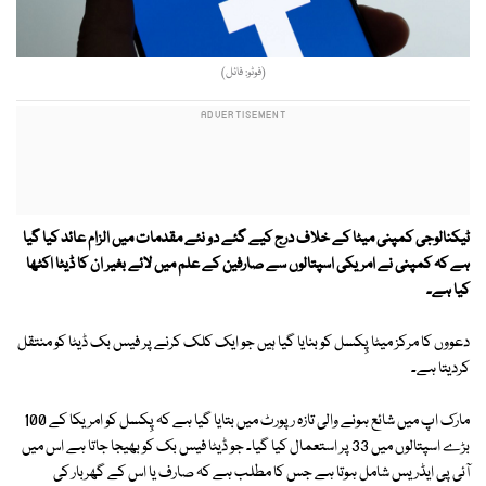
(فوٹو: فائل)
ٹیکنالوجی کمپنی میٹا کے خلاف درج کیے گئے دو نئے مقدمات میں الزام عائد کیا گیا
ہے کہ کمپنی نے امریکی اسپتالوں سے صارفین کے علم میں لائے بغیر ان کا ڈیٹا اکٹھا
کیا ہے۔
دعووں کا مرکز میٹا پِکسل کو بنایا گیا ہیں جو ایک کلک کرنے پر فیس بک ڈیٹا کو منتقل
کردیتا ہے۔
مارک اپ میں شائع ہونے والی تازہ رپورٹ میں بتایا گیا ہے کہ پِکسل کو امریکا کے 100
بڑے اسپتالوں میں 33 پر استعمال کیا گیا۔ جو ڈیٹا فیس بک کو بھیجا جاتا ہے اس میں
آئی پی ایڈریس شامل ہوتا ہے جس کا مطلب ہے کہ صارف یا اس کے گھربار کی