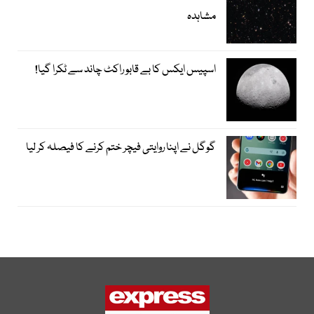
مشاہدہ
اسپیس ایکس کا بے قابو راکٹ چاند سے ٹکرا گیا!
گوگل نے اپنا روایتی فیچر ختم کرنے کا فیصلہ کر لیا