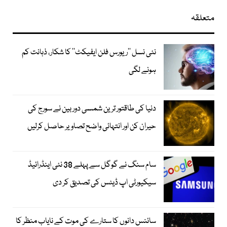
متعلقہ
نئی نسل ’’ریورس فلن ایفیکٹ‘‘ کا شکار، ذہانت کم
ہونے لگی
دنیا کی طاقتور ترین شمسی دوربین نے سورج کی
حیران کن اور انتہائی واضح تصاویر حاصل کرلیں
سام سنگ نے گوگل سے پہلے 38 نئی اینڈرائیڈ
سیکیورٹی اپ ڈیٹس کی تصدیق کر دی
سائنس دانوں کا ستارے کی موت کے نایاب منظر کا