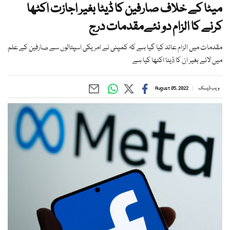
میٹا کے خلاف صارفین کا ڈیٹا بغیر اجازت اکٹھا
کرنے کا الزام دو نئےمقدمات درج
مقدمات میں الزام عائد کیا گیا ہے کہ کمپنی نے امریکی اسپتالوں سے صارفین کے علم
میں لائے بغیر ان کا ڈیٹا اکٹھا کیا ہے
ویب ڈیسک
August 05, 2022