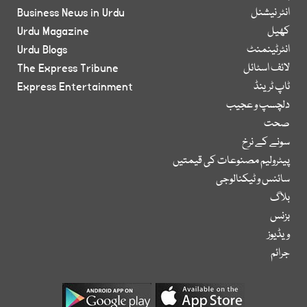
انٹر نیشنل
Business News in Urdu
کھیل
Urdu Magazine
انٹرٹینمنٹ
Urdu Blogs
لائف اسٹائل
The Express Tribune
ٹاپ ٹرینڈ
Express Entertainment
دلچسپ و عجیب
صحت
سونے کے نرخ
پیٹرولیم مصنوعات کی قیمتیں
سائنس و ٹیکنالوجی
بلاگ
بزنس
ویڈیوز
جرائم