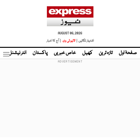
AUGUST 06, 2026
اشتہار لگائیں |
لائیو ٹی وی
| آج کا اخبار
صفحۂ اول
تازہ ترین
کھیل
خاص خبریں
پاکستان
انٹر نیشنل
ٹا