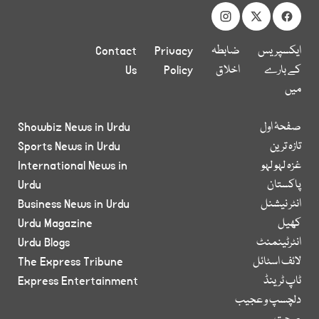
ایکسپریس
ضابطہ
Privacy
Contact
کے بارے
اخلاق
Policy
Us
میں
صفحۂ اول
Showbiz News in Urdu
تازہ ترین
Sports News in Urdu
غزہ لہو لہو
International News in
پاکستان
Urdu
انٹر نیشنل
Business News in Urdu
کھیل
Urdu Magazine
انٹرٹینمنٹ
Urdu Blogs
لائف اسٹائل
The Express Tribune
ٹاپ ٹرینڈ
Express Entertainment
دلچسپ و عجیب