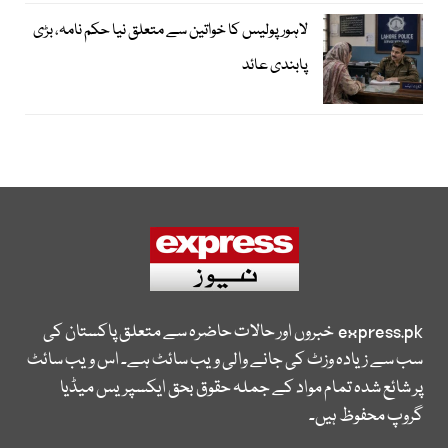
لاہور پولیس کا خواتین سے متعلق نیا حکم نامہ، بڑی
پابندی عائد
express.pk
خبروں اور حالات حاضرہ سے متعلق پاکستان کی
سب سے زیادہ وزٹ کی جانے والی ویب سائٹ ہے۔ اس ویب سائٹ
پر شائع شدہ تمام مواد کے جملہ حقوق بحق ایکسپریس میڈیا
گروپ محفوظ ہیں۔