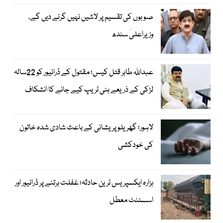
صوبوں کی تقسیم پر لاشیں نہیں گرنے دیں گے،
وزیراعلیٰ سندھ
عبداللہ طاہر قتل کیس؛ مقتول کے ڈرائیور کو 22سالہ
لڑکی کے ذریعے ہنی ٹریپ کیے جانے کا انشکاف
لاہور؛ گھریلو پریشانی کے باعث شادی شدہ خاتون
کی خودکشی
ہزارہ ایکسپریس ٹرین حادثہ؛ غفلت برتنے پر ڈرائیور اور
اسسٹنٹ معطل