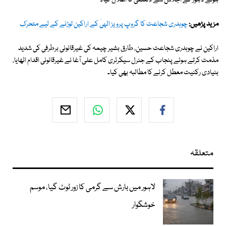
ہوئے لاہور کے اجلاس سے لاتعلقی کا اعلان کیا۔
مزید پڑھیں:
چوہدری شجاعت کا گروپ پرویز الہیٰ کے اراکین توڑنے کے لیے متحرک
اراکین نے چوہدری شجاعت حسین، طارق بشیر چیمہ کی غیرقانونی برطرفی کی شدید
مذمت کرتے ہوئے پنجاب کے جنرل سیکرٹری کامل علی آغا نے غیرقانونی اقدام اٹھایا،
بنیادی رکنیت معطل کرنے کا مطالبہ بھی کیا۔
متعلقہ
لاہور میں بارش سے گرمی کا زور ٹوٹ گیا، موسم
خوشگوار