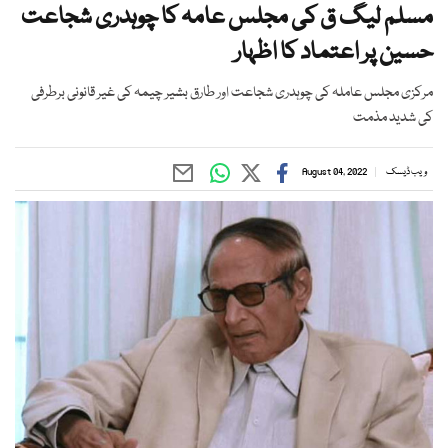
مسلم لیگ ق کی مجلس عامہ کا چوہدری شجاعت
حسین پر اعتماد کا اظہار
مرکزی مجلس عاملہ کی چوہدری شجاعت اور طارق بشیر چیمہ کی غیر قانونی برطرفی
کی شدید مذمت
ویب ڈیسک
August 04, 2022