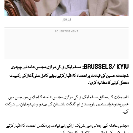
فوٹو فائل
BRUSSELS/ KYIV:
مسلم لیگ ق کی مرکزی مجلس عامہ نے چوہدری
شجاعت حسین کی قیادت پر اعتماد کا اظہار کرتے ہوئے کامل علی آغاز کی رکنیبت
معطل کرنے کا مطالبہ کردیا۔
تفصیلات کے مطابق مسلم لیگ ق کی مرکزی مجلس عاملہ کا اجلاس ہوا، جس میں
خیبرپختونخواہ، سندھ ، بلوچستان اور گلگت بلتستان کے صدور و عہدیداران نے شرکت
کی۔
مجلس عاملہ کے اجلاس میں شریک اراکین نے قیادت پر مکمل اعتماد کا اظہار کرتے