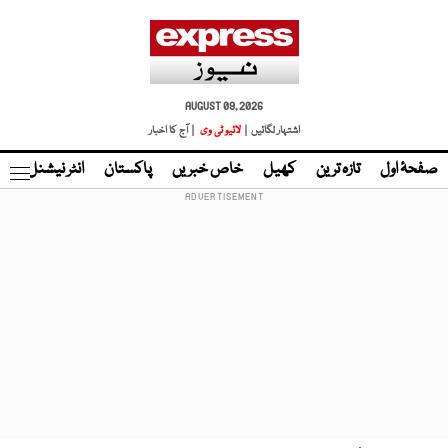
AUGUST 09, 2026
اشتہار لگائیں |
لائیو ٹی وی
| آج کا اخبار
صفحۂ اول
تازہ ترین
کھیل
خاص خبریں
پاکستان
انٹر نیشنل
ٹا