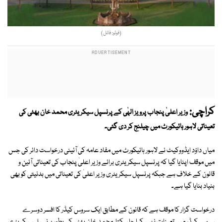
(فوٹو: فائل)
کراچی:
وزیر اعلیٰ پنجاب پرویز الہٰی کے پرنسپل سیکریٹری محمد خان بھٹی کی
تعیناتی لاہور ہائیکورٹ میں چیلنج کر دی گئی۔
میاں داؤد ایڈووکیٹ نے لاہور ہائیکورٹ میں مفاد عامہ کی آئینی درخواست دائر کی جس
میں موقف اپنایا گیا کہ پرنسپل سیکریٹری برائے وزیر اعلیٰ پنجاب کی تعیناتی آئین و
قانون کے خلاف ہے جبکہ پرنسپل سیکریٹری وزیر اعلیٰ کی تعیناتی میں بدنیتی کو بھی
بنیاد بنایا گیا ہے۔
درخواست گزار کا موقف ہے کہ قانون کے مطابق ایک سروس کیڈر کا افسر دوسرے