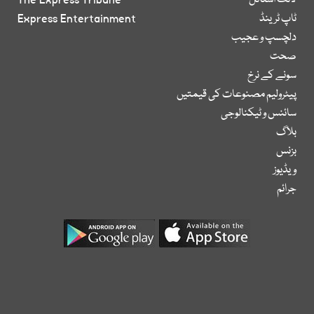
لائف اسٹائل
The Express Tribune
ٹاپ ٹرینڈ
Express Entertainment
دلچسپ و عجیب
صحت
سونے کے نرخ
پیٹرولیم مصنوعات کی قیمتیں
سائنس و ٹیکنالوجی
بلاگ
بزنس
ویڈیوز
جرائم