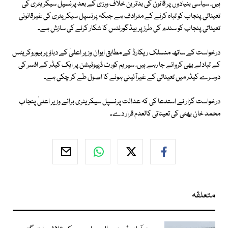
ہیں، سیاسی بنیادوں پر قانون کی بدترین خلاف ورزی کے بعد پرنسپل سیکریٹری کی
تعیناتی پنجاب کو تباہ کرنے کے مترادف ہے جبکہ پرنسپل سیکریٹری کی غیرقانونی
تعیناتی پنجاب کو سندھ کی طرز پر بیڈگورننس کا شکار کرنے کی سازش ہے۔
درخواست کے ساتھ منسلک ریکارڈ کے مطابق ایوان وزیر اعلیٰ کے دباؤ پر بیوروکریٹس
کے تبادلے بھی کروائے جا رہے ہیں، سپریم کورٹ ڈیپوٹیشن پر ایک کیڈر کے افسر کی
دوسرے کیڈر میں تعیناتی کے غیرآئینی ہونے کا اصول طے کر چکی ہے۔
درخواست گزار نے استدعا کی کہ عدالت پرنسپل سیکریٹری برائے وزیر اعلیٰ پنجاب
محمد خان بھٹی کی تعیناتی کالعدم قرار دے۔
متعلقہ