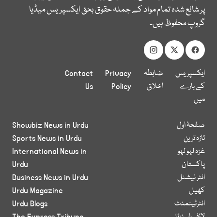
پر شائع شدہ تمام مواد کے جملہ حقوق بحق ایکسپریس میڈیا
گروپ محفوظ ہیں۔
ایکسپریس
ضابطہ
Privacy
Contact
کے بارے
اخلاق
Policy
Us
میں
صفحۂ اول
Showbiz News in Urdu
تازہ ترین
Sports News in Urdu
غزہ لہو لہو
International News in
پاکستان
Urdu
انٹر نیشنل
Business News in Urdu
کھیل
Urdu Magazine
انٹرٹینمنٹ
Urdu Blogs