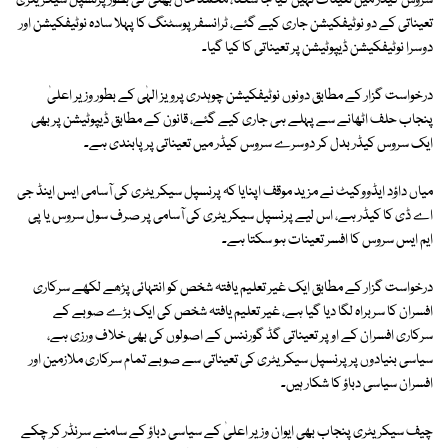
سروس کیڈر میں تعینات نہیں کیا جا سکتا، محمد خان بھٹی کی بطور پرنسپل سیکریٹری
تعیناتی کے دو نوٹیفکیشن جاری کیے گئے، ٹرانسفر پوسٹنگ کا پہلا سادہ نوٹیفکیشن اور
دوسرا نوٹیفکیشن ڈیپوٹیشن پر تعیناتی کا کیا گیا۔
درخواست گزار کے مطابق دونوں نوٹیفکیشن چوہدری پرویز الہٰی کے بطور وزیر اعلیٰ
پنجاب حلف اٹھانے سے پہلے ہی جاری کیے گئے، قانون کے مطابق ڈیپوٹیشن پر بھی
ایک سروس کیڈر بدل کر دوسرے سروس کیڈر میں تعیناتی پر پابندی ہے۔
میاں داؤد ایڈووکیٹ نے مزید موقف اپنایا کہ پرنسپل سیکریٹری کی آسامی ایس اینڈ جی
اے ڈی کا کیڈر ہے، اس لیے پرنسپل سیکریٹری کی آسامی پر صرف سول سروس یا پی
ایم ایس سروس کا افسر تعینات ہو سکتا ہے۔
درخواست گزار کے مطابق ایک غیر تعلیم یافتہ شخص کو انتہائی پڑھے لکھے سرکاری
افسران کا سربراہ لگا دیا گیا ہے، غیر تعلیم یافتہ شخص کی ایک بڑے صوبے کے
سرکاری افسران کے اوپر تعیناتی گڈ گورننس کے اصولوں کی بھی خلاف ورزی ہے،
سیاسی بنیادوں پر پرنسپل سیکریٹری کی تعیناتی سے صوبے تمام سرکاری ملازمین اور
افسران سیاسی دباؤ کا شکار ہیں۔
چیف سیکریٹری پنجاب بھی ایوان وزیر اعلیٰ کے سیاسی دباؤ کے سامنے سرنڈر کر چکے