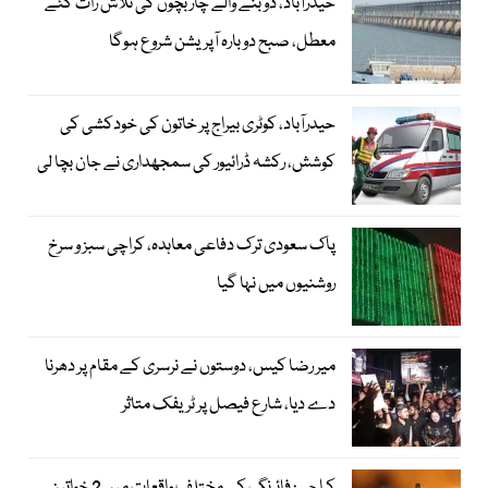
حیدرآباد، ڈوبنے والے چار بچوں کی تلاش رات گئے
معطل، صبح دوبارہ آپریشن شروع ہوگا
حیدرآباد، کوٹری بیراج پر خاتون کی خودکشی کی
کوشش، رکشہ ڈرائیور کی سمجھداری نے جان بچا لی
پاک سعودی ترک دفاعی معاہدہ، کراچی سبز و سرخ
روشنیوں میں نہا گیا
میر رضا کیس، دوستوں نے نرسری کے مقام پر دھرنا
دے دیا، شارع فیصل پر ٹریفک متاثر