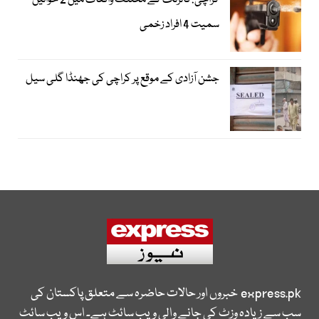
کراچی: فائرنگ کے مختلف واقعات میں 2 خواتین
سمیت 4 افراد زخمی
جشن آزادی کے موقع پر کراچی کی جھنڈا گلی سیل
express.pk
خبروں اور حالات حاضرہ سے متعلق پاکستان کی
سب سے زیادہ وزٹ کی جانے والی ویب سائٹ ہے۔ اس ویب سائٹ