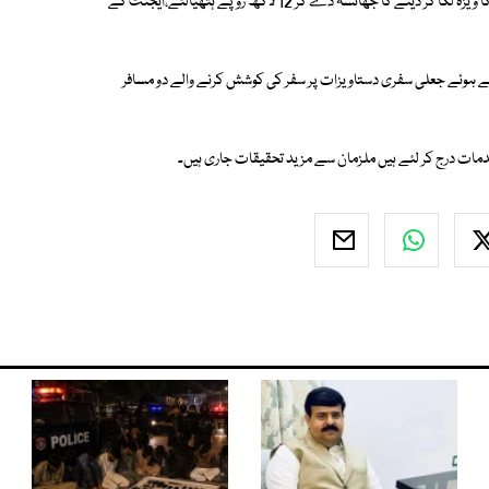
ایف آئی اے کے مطابق ٹریول ایجنٹ محمد جابر نے سادہ لوح شہری کو ڈنمارک کا ویزہ لگا کر دینے کا جھانسہ دے کر 12 لاکھ روپے ہتھیالئے،ایجنٹ کے
کرتے ہوئے جعلی سفری دستاویزات پر سفر کی کوشش کرنے والے دو مسافر
مات درج کر لئے ہیں ملزمان سے مزید تحقیقات جاری ہیں۔