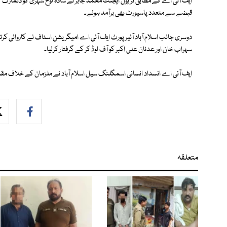
قبضے سے متعدد پاسپورٹ بھی برآمد ہوئے۔
دوسری جانب اسلام آباد آئیر پورٹ ایف آئی اے امیگریشن اسٹاف نے کاروائی 
سہراب خان اور عدنان علی اکبر کو آف لوڈ کر کے گرفتار کرلیا۔
ایف آئی اے انسداد انسانی اسمگلنگ سیل اسلام آباد نے ملزمان کے خلاف مقد
متعلقہ