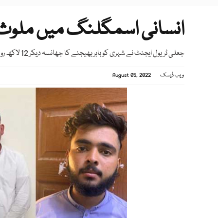
انسانی اسمگلنگ میں ملوث ت
جعلی ٹریول ایجنٹ نے شہری کو باہر بھیجنے کا جھانسہ دیکر 12 لاکھ روپے ہتھیائے،ایف آئی اے
ویب ڈیسک
August 05, 2022