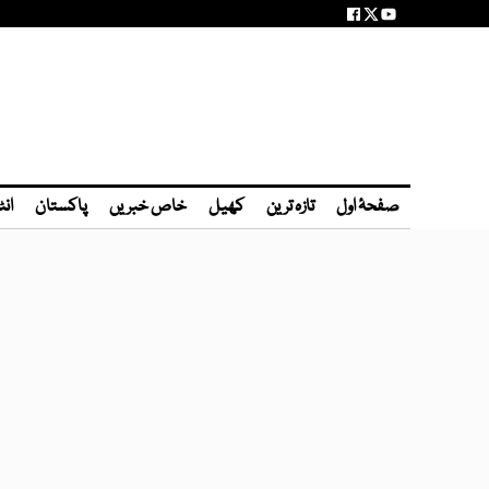
صفحۂ اول
تازہ ترین
کھیل
خاص خبریں
پاکستان
انٹ