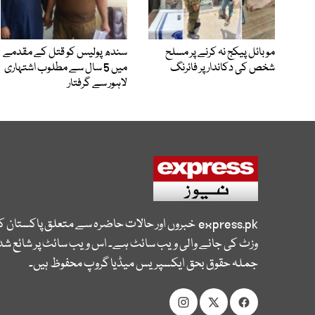
موبائل پیکج نہ کرنے پر مسلح
سندھ پولیس کو قتل کے مقدمے
شخص کی دکاندار پر فائرنگ
میں 5 سال سے مطلوب اشتہاری
لاہور سے گرفتار
express.pk
خبروں اور حالات حاضرہ سے متعلق پاکستان 
وزٹ کی جانے والی ویب سائٹ ہے۔ اس ویب سائٹ پر شائع شدہ
جملہ حقوق بحق ایکسپریس میڈیا گروپ محفوظ ہیں۔