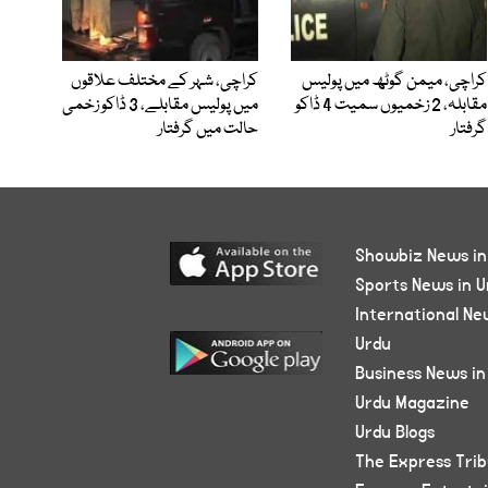
کراچی، میمن گوٹھ میں پولیس
کراچی، شہر کے مختلف علاقوں
مقابلہ، 2 زخمیوں سمیت 4 ڈاکو
میں پولیس مقابلے، 3 ڈاکو زخمی
گرفتار
حالت میں گرفتار
Showbiz News in
Sports News in U
International Ne
Urdu
Business News in
Urdu Magazine
Urdu Blogs
The Express Tri