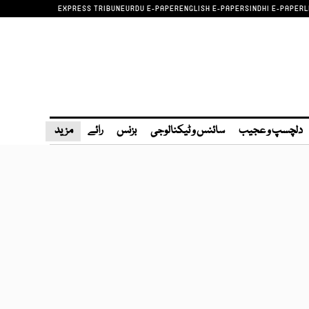
EXPRESS TRIBUNE
URDU E-PAPER
ENGLISH E-PAPER
SINDHI E-PAPER
L
دلچسپ و عجیب
سائنس و ٹیکنالوجی
بزنس
رائے
مزید