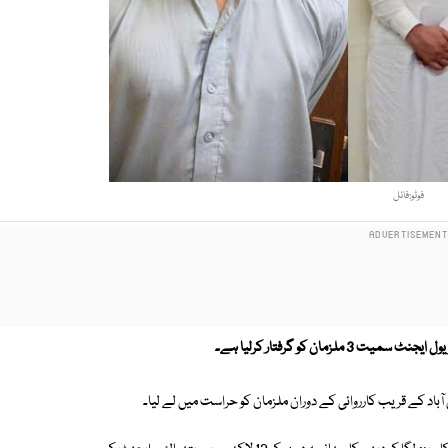
فوٹو:فائل
مان کو گرفتار کرلیا ہے۔
د کے قریب کارروائی کے دوران ملزمان کو حراست میں لے لیا۔