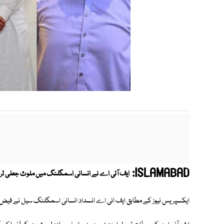
ISLAMABAD:
ایف آئی اے نے انسانی اسمگلنگ میں ملوث جعلی ٹریول ایجنٹ سمیت 3 ملز
ایکسپریس نیوز کے مطابق ایف ائی اے انسداد انسانی اسمگلنگ سیل نے فیض آبا