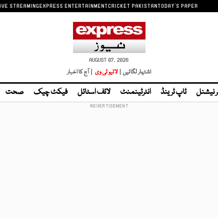
IVE STREAMING
EXPRESS ENTERTAINMENT
CRICKET PAKISTAN
TODAY'S PAPER
AUGUST 07, 2026
اشتہار لگائیں |
لائیو ٹی وی
| آج کا اخبار
ر نیشنل
ٹاپ ٹرینڈ
انٹرٹینمنٹ
لائف اسٹائل
فیکٹ چیک
صحت