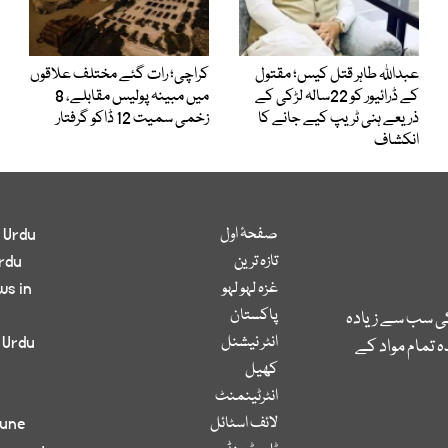
عبداللہ طاہر قتل کیس؛ مقتول
کراچی؛ رات گئے مختلف علاقوں
کے ڈرائیور کو 22سالہ لڑکی کے
میں مبینہ پولیس مقابلے، 8
ذریعے ہنی ٹریپ کیے جانے کا
زخمی سمیت 12 ڈاکو گرفتار
انکشاف
صفحۂ اول
 Urdu
تازہ ترین
rdu
غزہ لہو لہو
ws in
پاکستان
کی سب سے زیادہ
انٹر نیشنل
 Urdu
 تمام مواد کے
کھیل
انٹرٹینمنٹ
لائف اسٹائل
bune