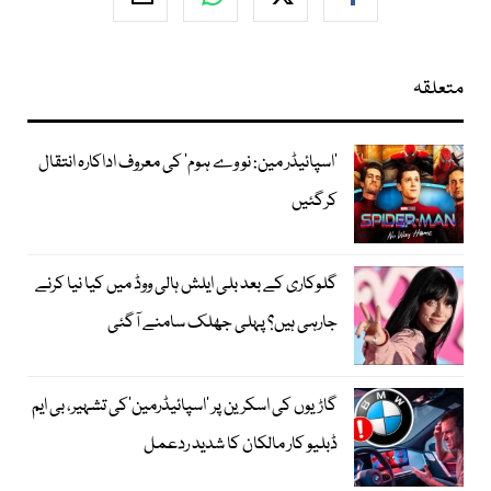
متعلقہ
’اسپائیڈر مین: نو وے ہوم‘ کی معروف اداکارہ انتقال
کرگئیں
گلوکاری کے بعد بلی ایلش ہالی ووڈ میں کیا نیا کرنے
جارہی ہیں؟ پہلی جھلک سامنے آگئی
گاڑیوں کی اسکرین پر ’اسپائیڈرمین‘کی تشہیر، بی ایم
ڈبلیو کار مالکان کا شدید ردعمل