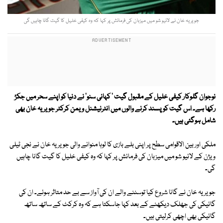
جویریہ خان نے لائیو شو میں میزبان کی فرمائش پر کہا کہ وہ کیفی خلیل کا گیت گانا چاہیں گی
نوجوان گلوکار کیفی خلیل کے مقبول گیت ' کہانی سنو' نے دنیا کو اپنے سحر میں جکڑ
رکھا ہے۔ اس گیت کو پسند کرنے والوں میں انٹرنیشنل ویمن کرکٹر جویریہ خان بھی
شامل ہوگئی ہیں۔
ملکی اور بین الاقوامی سطح پر اپنی بلے بازی کا لوہا منوانے والی جویریہ خان نے نجی ٹیلی
ویژن کے لائیو شو میں میزبان کی فرمائش پر کہا کہ وہ کیفی خلیل کا گیت گانا چاہیں
گی۔
جویریہ خان نے گانا شروع کیا توسننے والے ان کی آواز سے بے حد متاثر ہوئے۔ ان کی
گائیکی کی جھلک دیکھنے کے بعد کہا جاسکتا ہے کہ وہ کرکٹ کے ساتھ ساتھ
گائیکی بھی اچھی کرلیتی ہیں۔