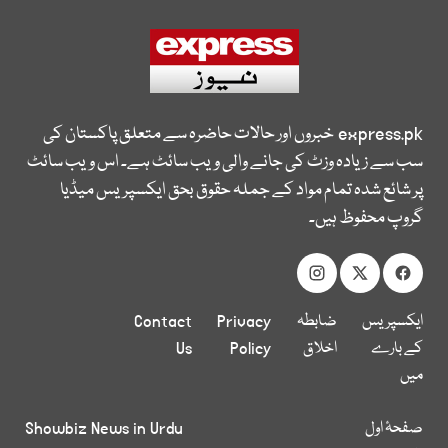
express.pk
خبروں اور حالات حاضرہ سے متعلق پاکستان کی
سب سے زیادہ وزٹ کی جانے والی ویب سائٹ ہے۔ اس ویب سائٹ
پر شائع شدہ تمام مواد کے جملہ حقوق بحق ایکسپریس میڈیا
گروپ محفوظ ہیں۔
ایکسپریس
ضابطہ
Privacy
Contact
کے بارے
اخلاق
Policy
Us
میں
صفحۂ اول
Showbiz News in Urdu