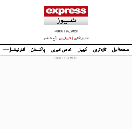
AUGUST 06, 2026
اشتہار لگائیں |
لائیو ٹی وی
| آج کا اخبار
صفحۂ اول
تازہ ترین
کھیل
خاص خبریں
پاکستان
انٹر نیشنل
ٹا