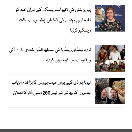
پیریز ہلٹن کی لائیو اسٹریمنگ کے دوران خود کو
نقصان پہنچانے کی کوشش، پولیس نے بروقت
ریسکیو کرلیا
ٹام ہالینڈ اور زینڈایا کی ’ساؤتھ انڈین شادی‘، اے آئی
ویڈیو نے سب کو حیران کر دیا
لیونارڈو ڈی کیپریو اور جیف بیزوس کا بڑا قدم: نایاب
جانوروں کو بچانے کے لیے 200 ملین ڈالر کا اعلان