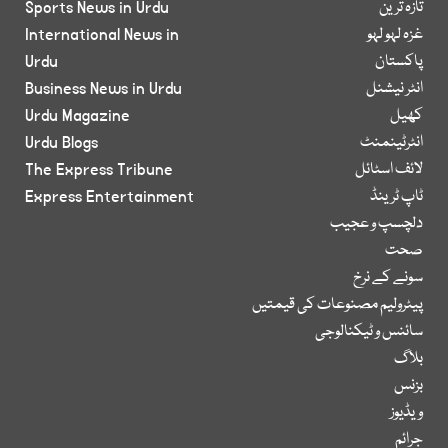
تازہ ترین
Sports News in Urdu
غزہ لہو لہو
International News in
پاکستان
Urdu
انٹر نیشنل
Business News in Urdu
کھیل
Urdu Magazine
انٹرٹینمنٹ
Urdu Blogs
لائف اسٹائل
The Express Tribune
ٹاپ ٹرینڈ
Express Entertainment
دلچسپ و عجیب
صحت
سونے کے نرخ
پیٹرولیم مصنوعات کی قیمتیں
سائنس و ٹیکنالوجی
بلاگ
بزنس
ویڈیوز
جرائم