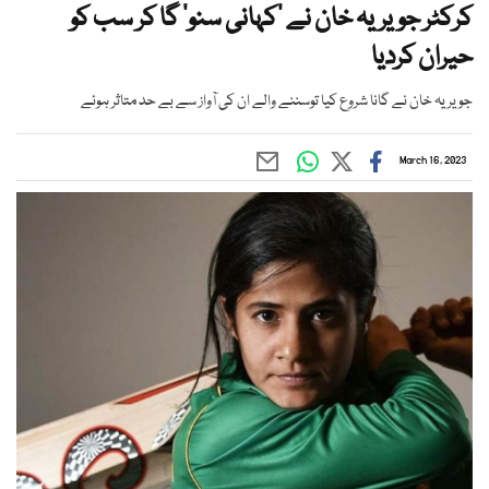
کرکٹر جویریہ خان نے ’کہانی سنو‘ گا کر سب کو
حیران کردیا
جویریہ خان نے گانا شروع کیا توسننے والے ان کی آواز سے بے حد متاثر ہوئے
March 16, 2023