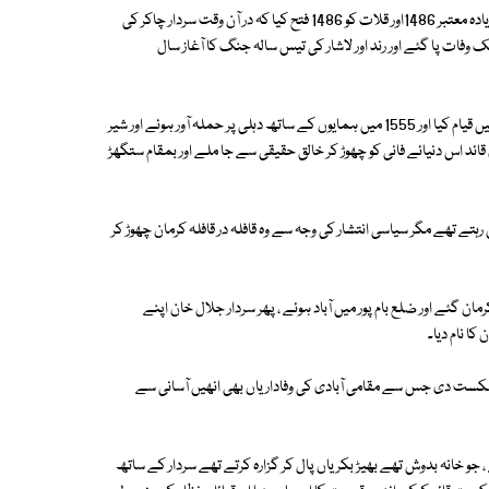
سردار چاکر خان رند کی تاریخ پیدائش کی مختلف روایات ہیں ، ان میں سب سے زیادہ معتبر 1486اور قلات کو 1486 فتح کیا کہ در آن وقت سردار چاکر کی
اور اسی سال میر شہک وفات پا گئے اور رند اور لاشار کی تیس سالہ جنگ کا آغاز سال
1520 میں میر چاکر ملتان کی روانہ ہوئے اور 1523 میں مستقل طور پر ستگھڑہ میں قیام کیا اور 1555 میں ہمایوں کے ساتھ دہلی پر حملہ آور ہوئے اور شیر
و شکست دے کر دہلی فتح کیا اور 1565 میں یہ عظیم قائد اس دنیائے فانی کو چھوڑ کر خالق حقیقی سے جا ملے اور بمقام ستگھڑ
تے تھے مگر سیاسی انتشار کی وجہ سے وہ قافلہ در قافلہ کرمان چھوڑ کر
ن گئے اور ضلع بام پور میں آباد ہوئے ، پھر سردار جلال خان اپنے
کا نام دیا۔
کست دی جس سے مقامی آبادی کی وفاداریاں بھی انھیں آسانی سے
، جو خانہ بدوش تھے بھیڑ بکریاں پال کر گزارہ کرتے تھے سردار کے ساتھ