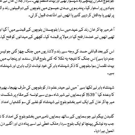
جو بلوچ مکران پہنچے وہ شہسوار تھے اور بہت منظم بھی۔ سردار جلال خان نے حک
بنیادوں پر استوار کیا۔ پندرہویں صدی عیسوی میں بلوچوں کے دو قبیلوں رند و
پر تھے یا وہ قتل کر دیے گئے یا انھوں نے اطاعت قبول کر لی۔
آخر میر چاکر خان رند کے عہد میں سارا بلوچستان بلوچوں کے قبضے میں آگیا او
تھے انھوں نے خضدار فتح کیا در مولا پر قبضہ کیا۔ کچھی کے میدانوں کو فتح کیا۔ د
اس کے بعد قبائلی حسد کی وجہ سے رند و لاشاریوں میں جنگ چھڑ گئی جو تیس 
جنم دیا ہے) اس جنگ کا نتیجہ یہ نکلا کہ کئی بلوچ قبائل سندھ اور پنجاب می
بہت نقصان ہوا۔بلوچوں کا ذکر شہنشاہ بابر کی خود نوشت تزک بابری اور شہنشاہ
ہے۔
شہنشاہ بابر نے لکھا ہے '' میں نے حیدر علم دار کو بلوچوں کی طرف بھیجا۔ بھ
کا وعدہ کیا '' 1539 کو ہمایوں نے شیر شاہ سوری سے تونسہ کے مقا
میر چاکر خان کے ایک امیر بخشو بلوچ نے شہنشاہ کو غلے کی سو کشتیاں امداد ک
گلبدن بیگم نے جو ہمایوں کے ساتھ ہمایوں نامے میں بخشو بلوچ کی امداد کا ش
جب وہ نوشکی پہنچا تو ایک بلوچ سردار ملک خطی نے اسے پناہ دی اور اگلے دن اسے
انمول ہیرا دیا۔