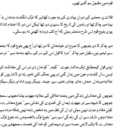
قوم میں مقبول ہو گئے تھے۔
قلات پر حملے کے دوران بہادری کے وہ جوہر دکھائے کہ لوگ انگشت بدنداں رہ 
بیٹا میر چاکر تھا اور رندوں کی تاریخ کا سنہری دور تھا لیکن اس دور کا اختتام ات
پوری بلوچ قوم اس طرح منتشر ہوئی کہ آج تک دوبارہ اکھٹی نہ ہو سکی۔
میر چاکر کا دور بلوچوں کا عروج اور خوشحالی کا دور تھا اور آج بھی بلوچ قوم کا اجتم
سے لیتے ہیں۔ بقول میر چاکر '' مرد کا قول اس کے سر کے ساتھ بندھا ہے '' اور میر
اپنے قول کیمطابق ایک مالدار عورت '' گوھر '' کو امان دی اور اس کی حفاظت ک
تیس سال کشت و خون میں بدل گئی اور یہی جنگ کئی نامور رند اور لاشاریوں کو 
علاوہ میرھان ، ھمل، جاڑو، چناور، ھلیر، سپر، جیند ، بیبگر، پیرو شاہ اور دیگر سیک
بلوچوں کی معاشرتی زندگی میں وعدہ خلافی کے علاوہ جھوٹ بولنا معیوب سمجھا جا
بلوچوں کا شیوہ ہے اور جھوٹ ایمان کی کمزوری کی نشانی ہے'' بلوچ معاشرے 
کوئی مقام و عزت نہیں ہوتی اور ان کی نظر میں وہ شخص زندہ نہیں بلکہ مردہ ہے
ملتا دونوں طرف سے ان کی زندگی اسیر ہے'' بلوچ لوگ بالخصوص رند بلوچ لوگ عورت
معاشرے کا ایک لازمی حصہ ہے اور مہمانوں کو خدا کی نعمت سمجھتے ہیں۔