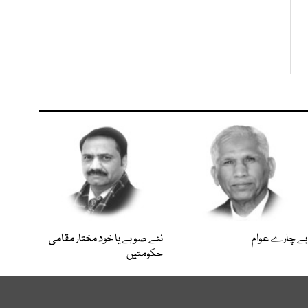
بے چارے عوام
نئے صوبے یا خود مختار مقامی
حکومتیں