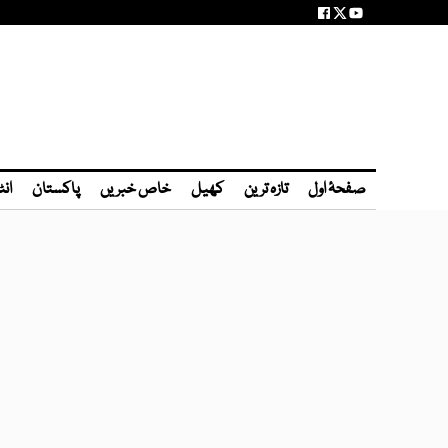
صفحۂ اول
تازہ ترین
کھیل
خاص خبریں
پاکستان
انٹ