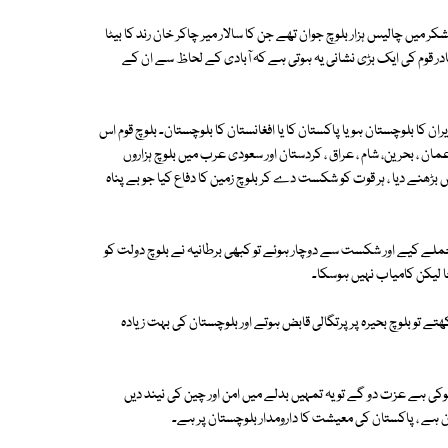
میں چالیس ہزار بلوچ جوان تھے جن کا سالار میر چاکر خان رند کا بیٹا
 بہادر قوم کی ایک بڑی نشانی یہ ہوتی ہے کہ آبادی کے لحاظ سے ان کے
ان کا بلوچستان ہو یا پاکستان کا یا افغانستان کا بلوچستان۔ بلوچ قوم اس
 ، بحرین، شام ، عراق ، کردستان اور سعودی عرب میں بلوچ ہزاروں
ں بڑھنے دیا ، ہر قوت کو شکست دے کر بلوچ زمین کا دفاع کیا جو بے پناہ
حملے کیے اور شکست سے دوچار ہوئے تو کبھی برطانیہ نے بلوچ دولت کو
ا لیکن کامیاب نہیں ہوسکا۔
ے تو بلوچ بحیرہ پر پرتگالی قابض ہوتے اور بلوچستان کی بہت زیادہ
وکی ہے عزت دو گے تو یہ تمہیں بدلے میں امن اور چین کی نیند دیں
ن ہے ، پاکستان کی معیشت کا دارومدار بلوچستان پر ہے۔