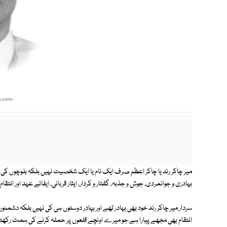
o.com
میر چاکر رند یا چاکر اعظم صرف ایک نام یا ایک شخصیت نہیں بلکہ بلوچوں کی 
بہادری و جوانمردی، جوش و جذبہ، گفتار و کردار، ایثار قربانی، ایفائے عہد اور انتقام
سردار میر چاکر رند خود بھی بہادر تھے اور بہادر دوستوں ہی کی نہیں بلکہ دشمنوں 
انتقام بھی مجھے پیارا ہے جو میرے اونچے قلعوں پر حملہ کرنے کی ہمت رکھتے ہ