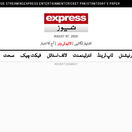
IVE STREAMING
EXPRESS ENTERTAINMENT
CRICKET PAKISTAN
TODAY'S PAPER
AUGUST 07, 2026
اشتہار لگائیں |
لائیو ٹی وی
| آج کا اخبار
ر نیشنل
ٹاپ ٹرینڈ
انٹرٹینمنٹ
لائف اسٹائل
فیکٹ چیک
صحت