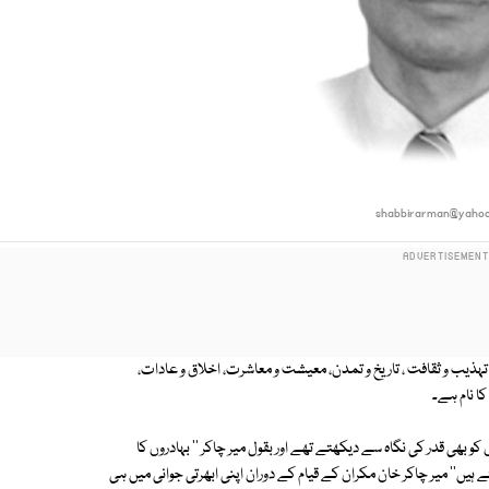
shabbirarman@yaho
تہذیب و ثقافت ، تاریخ و تمدن، معیشت و معاشرت، اخلاق و عادات،
 کا نام ہے۔
کو بھی قدر کی نگاہ سے دیکھتے تھے اور بقول میر چاکر '' بہادروں کا
یں'' میر چاکر خان مکران کے قیام کے دوران اپنی ابھرتی جوانی میں ہی