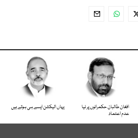
افغان طالبان حکمرانوں پر نیا
یہاں الیکشن ایسے ہی ہوتے ہیں
عدم اعتماد