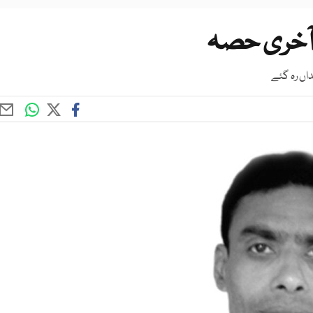
ر آخری حصہ
اں رہ گئے