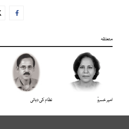
متعلقہ
امیر خسروؒ
نظام کی دہائی