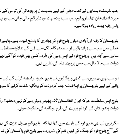
جب شہنشاہ ہمایوں نے تحت دہلی کے لیے ہندوستان پر چڑھائی کی تو اس کے لشکر 
میر شاہ داد خان تھا۔بلوچ قوم سب سے زیادہ بہادر اور دلیر قوم مانی جاتی ہے اور
پاس رقبہ بہت زیادہ ہوتا ہے۔
بلوچستان کا رقبہ اور آبادی دونوں بلوچ قوم کی بہادری کا واضح ثبوت ہے۔چاہے ایر
خطے میں سب سے زیادہ رقبے اور سمندر کا مالک ہے۔ اس کے علاوہ مسقط ، عمان
سالوں سے آباد ہیں اور بلوچ قوم نے اپنی زمین کی طرف کسی بھی قوت کو آگے نہی
دولت سے مالا مال ہے جس پر پوری دنیا کی نظریں تھی۔
آج سے نہیں صدیوں سے کبھی پرتگالیوں نے بلوچ بحیرہ پر قبضہ کرنے کے لیے 
پانے کے لیے بلوچستان پر اپنا قبضہ جما کر دولت کو برطانیہ شفٹ کرنے کا سوچ
بلوچ اپنی سلطنت جو کہ ایران افغانستان تک پھیلی ہوئی ہے کو نہیں محفوظ رکھت
دولت ہندوستان کے کوہ نور ہیرے کی طرح برطانیہ کی ملکیت ہوتی۔
انگریزوں نے بھی بلوچ قوم کے بارے میں کہا تھا کہ '' بلوچ قوم صرف عزت کی بھ
گے'' آج بلوچ قوم کو جنگ کی نہیں قلم کی ضرورت ہے بلوچ قوم پاکستان کی شا