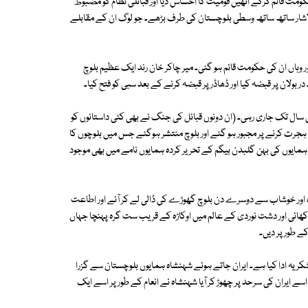
ومت قائم کرکے انھیں قومیت کا احساس دیا اور قبائلی نظام کو مضبوط
 لاشار ساتھ ساتھ وسطی بلوچستان کی طرف بڑھے۔ جو لوگ ان کے مقابلے
ر وہاں ان کی حکومت قائم ہو گئی۔ میر چاکر خان رند ایک عظیم بلوچ
ر بولان پر قبضہ کیا اور ڈھاڈر پر قبضہ کرنے کے بعد سبی کو فتح کیا۔
سال تک جاری رہی۔ (ان دونوں قبائل کی جنگ نے بھی کئی داستانوں کو
ں ہجرت کرنے پر مجبور ہو گئے اور بلوچ منتشر ہوگئے جس میں بلوچوں کا
 ہمایوں کی بہن گلبدن بیگم کے تحریر کردہ ہمایوں نامے میں بھی موجود
یرہ اور خوشاب سے دوسرے دن بلوچ گھوڑے کی ڈالی لے کر آئے اور اطاعت
م پر شکست کھائی اور دشت نوردی کے عالم میں اوکاڑہ کے قریب ست گرہ پہنچا جہاں
ے طور پر دیں۔
کریہ ادا کیا ہے۔ ایران جاتے ہوئے شہنشاہ ہمایوں بلوچستان سے گزرا
 ایران کی سرحد پر چھوڑ کر آیا شہنشاہ نے انعام کے طور پر اسے ایک