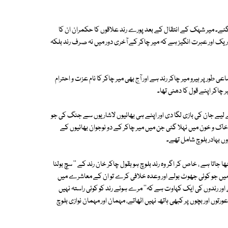
گئے۔ میر شہک کے انتقال کے بعد پورے رند علاقوں کا حکمران ان کا
نا تاریک اور عبرت انگیز ہے کہ میر چاکر کے آخری دور میں نہ صرف رند بلکہ
اعی طور پر ہیرو میر چاکر رند ہے اور آج بھی میر چاکر کا نام عزت و احترام
 چاکر اپنے قول کا دھنی تھا۔
ے لیے جان کی بازی لگا دی اور اپنے ہی بھائیوں لاشاریوں سے جنگ کی جو
خاک و خون میں نہلا گئی جن میں میر چاکر کے دو نوجوان بھائیوں کے
ڑوں بہادر بلوچ شامل تھے۔
تا ہے ، خاص کر اگر وہ رند بلوچ ہو بقول چاکر خان رند کے '' سچ بولنا
میں جو کوئی جھوٹ بولے اور وعدہ خلافی کرے تو ان کے معاشرے میں
 اور رندوں کی ایک کہاوت ہے کہ'' مرے ہوئے رند کو کوئی راستہ نہیں
وں اور بچوں پر کبھی ہاتھ نہیں اٹھاتے، مہمان اور مہمان نوازی بلوچ