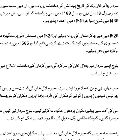
عمر صرف 16 سال تھی اور سال 1488 میں سبی پر قبضہ کیا 
1489میں شروع ہوا جو 1519ء میں اختتام پذیر ہوا۔
شاہ سوری کے جانشینوں ک
اوکاڑہ میں دفن ہوئے۔
بلوچ اپنے سردار میر جلال خان کی سر کردگی میں کرمان کے مختلف اضلاع میں رہ
سیستان چلے آئے۔
جب یہاں بھی چین نہ ملا تو وہ اپنے سردار امیر جلال خان کی قیادت میں واپس کرما
چوالیس قبیلوں ( پاڑوں ) کو لے کر مکران کی طرف بڑھا اور یوں مکران کو بلوچستان 
اس کی آمد سے پہلے مکران پر مغول حکومت کرتے تھے۔ بلوچ سردار نے انھیں ش
میسر آگئیں ، کیونکہ مقامی لوگ مغول کے ظلم و ستم سے تنگ آچکے تھے۔
یہ مسلمہ امر ہے کہ امیر جلال خان کی آمد سے پہلے مکران میں بلوچ آباد تھے 