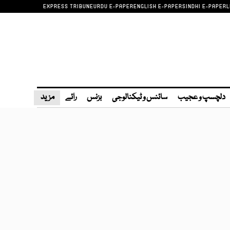
EXPRESS TRIBUNE
URDU E-PAPER
ENGLISH E-PAPER
SINDHI E-PAPER
L
دلچسپ و عجیب
سائنس و ٹیکنالوجی
بزنس
رائے
مزید