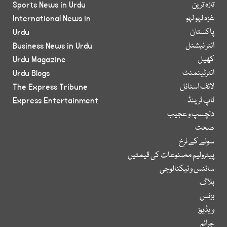
تازہ ترین
Sports News in Urdu
غزہ لہو لہو
International News in
پاکستان
Urdu
انٹر نیشنل
Business News in Urdu
کھیل
Urdu Magazine
انٹرٹینمنٹ
Urdu Blogs
لائف اسٹائل
The Express Tribune
ٹاپ ٹرینڈ
Express Entertainment
دلچسپ و عجیب
صحت
سونے کے نرخ
پیٹرولیم مصنوعات کی قیمتیں
سائنس و ٹیکنالوجی
بلاگ
بزنس
ویڈیوز
جرائم