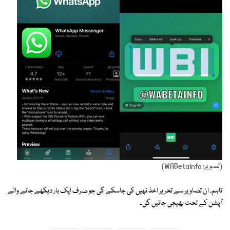
(تصویر: WABetainfo)
تاہم، ان تصاویر سے تحریر اخذ نہیں کی جاسکے گی جو صرف ایک بار دیکھے جانے والے
آپشن کے تحت بھیجی جائیں گئ۔