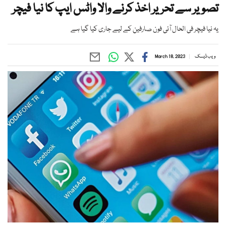
تصویر سے تحریر اخذ کرنے والا واٹس ایپ کا نیا فیچر
یہ نیا فیچر فی الحال آئی فون صارفین کے لیے جاری کیا گیا ہے
ویب ڈیسک
March 18, 2023