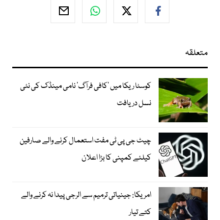
متعلقہ
کوسٹا ریکا میں 'کافی فرآگ' نامی مینڈک کی نئی
نسل دریافت
چیٹ جی پی ٹی مفت استعمال کرنے والے صارفین
کیلئے کمپنی کا بڑا اعلان
امریکا: جینیاتی ترمیم سے الرجی پیدا نہ کرنے والے
کتے تیار