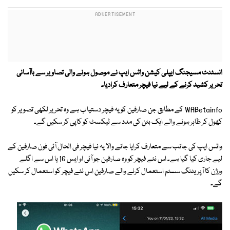
انسٹنٹ مسیجنگ ایپلی کیشن واٹس ایپ نے موصول ہونے والی تصاویر سے باآسانی
تحریر کشید کرنے کے لیے نیا فیچر متعارف کرادیا۔
WABetainfo کے مطابق جن صارفین کو یہ فیچر دستیاب ہے وہ تحریر لکھی تصویر کو
کھول کر ظاہر ہونے والے ایک بٹن کی مدد سے ٹیکسٹ کو کاپی کر سکیں گے۔
واٹس ایپ کی جانب سے متعارف کرایا جانے والا یہ نیا فیچر فی الحال آئی فون صارفین کے
لیے جاری کیا گیا ہے۔ اس نئے فیچر کو وہ صارفین جو آئی او ایس 16 یا اس سے اگلے
ورژن کا آپریٹنگ سسٹم استعمال کرنے والے صارفین اس نئے فیچر کو استعمال کر سکیں
گے۔