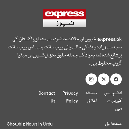
express.pk
خبروں اور حالات حاضرہ سے متعلق پاکستان کی
سب سے زیادہ وزٹ کی جانے والی ویب سائٹ ہے۔ اس ویب سائٹ
پر شائع شدہ تمام مواد کے جملہ حقوق بحق ایکسپریس میڈیا
گروپ محفوظ ہیں۔
ایکسپریس
ضابطہ
Privacy
Contact
کے بارے
اخلاق
Policy
Us
میں
صفحۂ اول
Showbiz News in Urdu