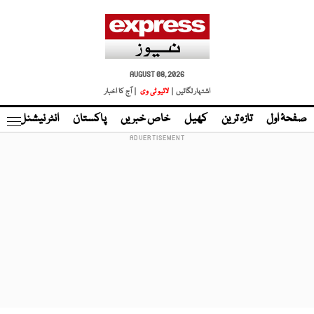
AUGUST 08, 2026
اشتہار لگائیں |
لائیو ٹی وی
| آج کا اخبار
صفحۂ اول
تازہ ترین
کھیل
خاص خبریں
پاکستان
انٹر نیشنل
ٹا