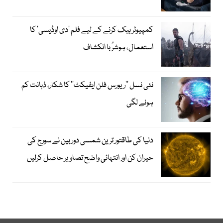
کمپیوٹر ہیک کرنے کے لیے فلم ’دی اوڈیسی‘ کا
استعمال، ہوشرُبا انکشاف
نئی نسل ’’ریورس فلن ایفیکٹ‘‘ کا شکار، ذہانت کم
ہونے لگی
دنیا کی طاقتور ترین شمسی دوربین نے سورج کی
حیران کن اور انتہائی واضح تصاویر حاصل کرلیں