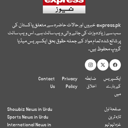
express.pk
خبروں اور حالات حاضرہ سے متعلق پاکستان کی
سب سے زیادہ وزٹ کی جانے والی ویب سائٹ ہے۔ اس ویب سائٹ
پر شائع شدہ تمام مواد کے جملہ حقوق بحق ایکسپریس میڈیا
گروپ محفوظ ہیں۔
ایکسپریس
ضابطہ
Privacy
Contact
کے بارے
اخلاق
Policy
Us
میں
صفحۂ اول
Showbiz News in Urdu
تازہ ترین
Sports News in Urdu
غزہ لہو لہو
International News in