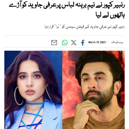
رنبیر کپور نے نیم برہنہ لباس پرعرفی جاوید کو آڑے
ہاتھوں لے لیا
رنبیر کپور نے عرفی جاوید کے فیشن سینس کو ’’ بُرا‘‘ قرار دیا
ویب ڈیسک
March 19, 2023