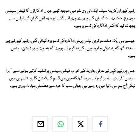
رنبیر کپور اور کرینہ سیف ایک ٹی وی شو میں موجود تھے جہاں اداکاراؤں کا فیشن سینس
موضوع بحث تھا۔ اداکاراؤں کے چہرے چھپائے گئے اور مہمانوں کو ان کے لباس سے
پہچاننا تھا کہ کس اداکارہ کی تصویر ہے۔
جیسے ہی ایک مختصر ترین لباس پہنی اداکارہ کی تصویر دکھائی گئی، رنبیر کپور نے بے
ساختہ کہا کہ یہ عرفی جاوید ہیں۔ کرینہ کپور نے پوچھا کہ یہ اچھا یا برا فیشن سینس
ہے۔
جس پر رنبیر کپور نے عرفی جاوید کے خراب فیشن سینس پر تنقید کرتے ہوئے اسے '' برا
سینس'' قرار دیا۔ رنبیر کپور نے مزید کہا کہ میں اس قسم کے فیشن کا پرستار نہیں ہوں
لیکن آج ہم اس دنیا میں رہ رہے ہیں جہاں سب کا خود سے مطمئن ہونا ضروری ہے۔