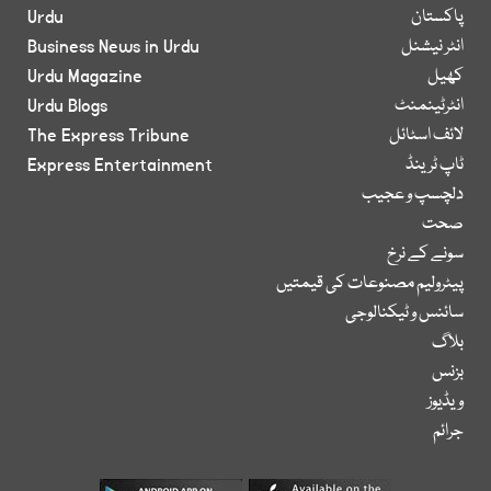
پاکستان
Urdu
انٹر نیشنل
Business News in Urdu
کھیل
Urdu Magazine
انٹرٹینمنٹ
Urdu Blogs
لائف اسٹائل
The Express Tribune
ٹاپ ٹرینڈ
Express Entertainment
دلچسپ و عجیب
صحت
سونے کے نرخ
پیٹرولیم مصنوعات کی قیمتیں
سائنس و ٹیکنالوجی
بلاگ
بزنس
ویڈیوز
جرائم