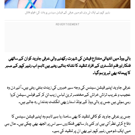
رنبیر کپور نے ایک ٹی وی شو میں عرفی کے فیشن سینس پر بات کی؛ فوٹو: فائل
بالی ووڈ میں انتہائی متنازع فیشن کی شہرت رکھنے والی عرفی جاوید کو ان کے ساتھی
فنکار اور فلم انڈسٹری کے افراد تنقید کا نشانہ بناتے رہتے ہیں تاہم اب رنبیر کپور کے صبر
کا پیمانہ بھی لبریز ہوگیا۔
عرفی جاوید اپنے فیشن سینس کی وجہ سے خبروں کی زینت بنتی رہتی ہیں۔ آئے دن وہ
عجیب و غریب تراش خراش کے مختصر ترین لباس زیب تن کر کے فوٹس سیشن کروا
رہی ہوتی ہیں جس پر بالی ووڈ کے بولڈ اسٹارز بھی انگشت بدنداں رہ جاتے ہیں۔
جس پر عرفی جاوید کو کافی تنقید کا بھی سامنا رہا ہے تاہم وہ اپنے فیشن سینس کا
دفاع کرتی نظر آتی ہیں اور کئی بار ساتھی فنکاروں سے اس پر الجھ بھی چکی ہیں۔ حال ہی
میں ایک شو میں رنبیر کپور نے بھی ان پر تنقید کی ہے۔