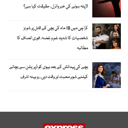
لاپتہ ہونے کی خبر وائرل، حقیقت کیا ہے؟
کراچی میں 18 ماہ کی بچی کے قتل پر شوبز
شخصیات کا شدید غم و غصہ، فوری انصاف کا
مطالبہ
بچے کی پیدائش کے بعد بیوی کو ڈپریشن سے بچانے
کیلئے شوہر محبت اور وقت دیں، روبینہ اشرف