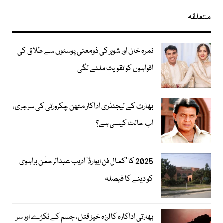
متعلقہ
نمرہ خان اور شوہر کی ذومعنی پوسٹوں سے طلاق کی
افواہوں کو تقویت ملنے لگی
بھارت کے لیجنڈری اداکار متھن چکرورتی کی سرجری،
اب حالت کیسی ہے؟
2025 کا ’کمال فن ایوارڈ‘ ادیب عبدالرحمٰن براہوی
کو دینے کا فیصلہ
بھارتی اداکارہ کا لرزہ خیز قتل، جسم کے ٹکڑے اور سر