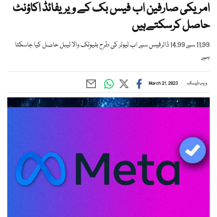
امریکی صارفین اب فیس بک کے ویریفائڈ اکاؤنٹ
حاصل کرسکتےہیں
11.99 سے 14.99 ڈالرفیس سے اب ٹیوٹر کی طرح بلیوٹِک والا لیبل حاصل کیا جاسکتا
ہے
ویب ڈیسک
March 21, 2023