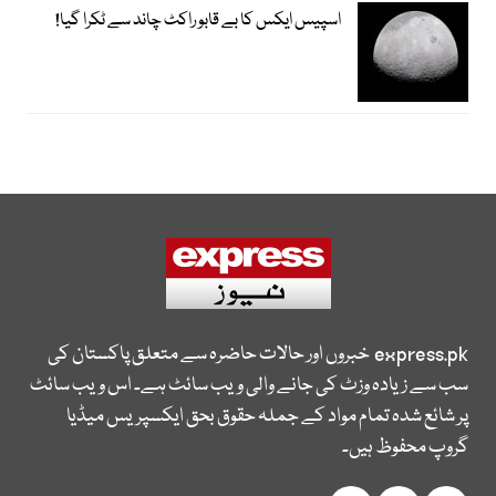
اسپیس ایکس کا بے قابو راکٹ چاند سے ٹکرا گیا!
express.pk
خبروں اور حالات حاضرہ سے متعلق پاکستان کی
سب سے زیادہ وزٹ کی جانے والی ویب سائٹ ہے۔ اس ویب سائٹ
پر شائع شدہ تمام مواد کے جملہ حقوق بحق ایکسپریس میڈیا
گروپ محفوظ ہیں۔