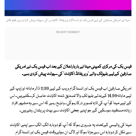
میٹا نے امریکی صارفین کے لیے فیس بک اور انسٹاگرام ویریفائڈ اکاؤنٹس کی سہولت پیش کردی ہے۔ فوٹو: فائل
فیس بک کی مرکزی کمپنی میٹا نے بارباراعلان کے بعد اب فیس بک نے امریکی
صارفین کےلیے بلیوٹِک والے 'ویریفائڈ اکاؤنٹ' کی سہولت پیش کردی ہے۔
امریکی صارفین اب فیس بک اور انسٹاگرام ویب کے لیے 11.99 ڈالر ماہانہ اورایپ کے
لیے ماہانہ14.99 کےبدلے بلیو ٹک والا تصدیق شدہ اکاؤنٹ حاصل کرسکتےہیں۔ اس
کے لیے میٹا کو آپ کی تازہ تصویر درکارہوگی۔ واضح رہے کہ اس سے وہ مشہور افراد
زیادہ مستفید ہوسکیں گے جو اپنے جعلی اکاؤنٹ سے بہت پریشان رہتےہیں۔
میٹا کی پالیسی کےتحت یہ ضروری ہوگا کہ آپ کو دوبارہ الگ الگ سے اپنے اکاؤنٹ
سے نکل کر دوبارہ اس سےجڑنا ہوگا اور لاگ ان ہوتےوقت فیس بک اور انسٹاگرام