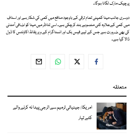
پرچیک مارک لگانا ہوگا۔
دوسری جانب میٹا کمپنی تمام ترقی کے باوجود منافع میں کمی کی شکار ہے اور اسٹاف
میں کمی کےعلاوہ کئی منصوبے بند کرچکی ہے۔ اسی تناظر میں میٹا کو اضافی آمدنی
کی بھی ضرورت ہے جس کے لیے فیس بک اور انسٹاگرام کے ویریفائڈ اکاؤنٹس کا ڈول
ڈالا گیا ہے۔
متعلقہ
امریکا: جینیاتی ترمیم سے الرجی پیدا نہ کرنے والے
کتے تیار