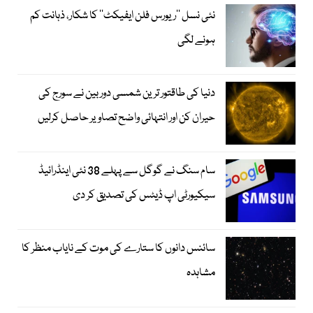
نئی نسل ’’ریورس فلن ایفیکٹ‘‘ کا شکار، ذہانت کم
ہونے لگی
دنیا کی طاقتور ترین شمسی دوربین نے سورج کی
حیران کن اور انتہائی واضح تصاویر حاصل کرلیں
سام سنگ نے گوگل سے پہلے 38 نئی اینڈرائیڈ
سیکیورٹی اپ ڈیٹس کی تصدیق کر دی
سائنس دانوں کا ستارے کی موت کے نایاب منظر کا
مشاہدہ