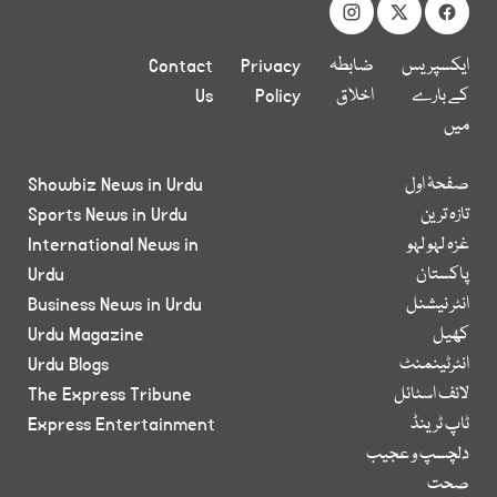
ایکسپریس
ضابطہ
Privacy
Contact
کے بارے
اخلاق
Policy
Us
میں
صفحۂ اول
Showbiz News in Urdu
تازہ ترین
Sports News in Urdu
غزہ لہو لہو
International News in
پاکستان
Urdu
انٹر نیشنل
Business News in Urdu
کھیل
Urdu Magazine
انٹرٹینمنٹ
Urdu Blogs
لائف اسٹائل
The Express Tribune
ٹاپ ٹرینڈ
Express Entertainment
دلچسپ و عجیب
صحت