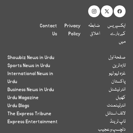
ایکسپریس
ضابطہ
Privacy
Contact
کے بارے
اخلاق
Policy
Us
میں
صفحۂ اول
Showbiz News in Urdu
تازہ ترین
Sports News in Urdu
غزہ لہو لہو
International News in
پاکستان
Urdu
انٹر نیشنل
Business News in Urdu
کھیل
Urdu Magazine
انٹرٹینمنٹ
Urdu Blogs
لائف اسٹائل
The Express Tribune
ٹاپ ٹرینڈ
Express Entertainment
دلچسپ و عجیب