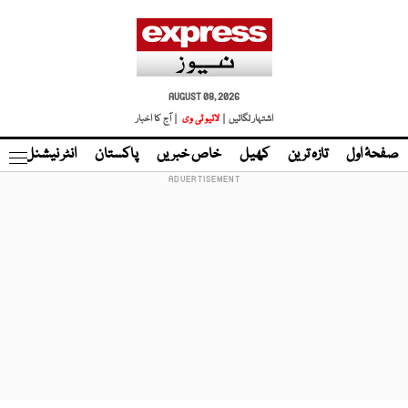
AUGUST 08, 2026
اشتہار لگائیں |
لائیو ٹی وی
| آج کا اخبار
صفحۂ اول
تازہ ترین
کھیل
خاص خبریں
پاکستان
انٹر نیشنل
ٹا