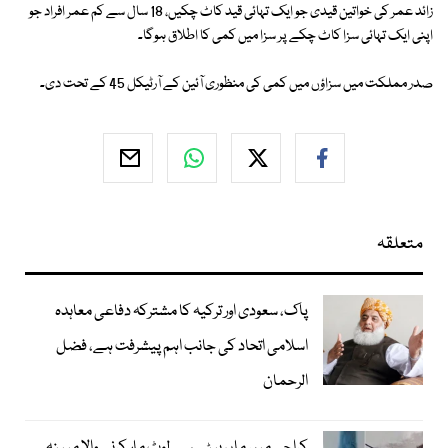
زائد عمر کی خواتین قیدی جو ایک تہائی قید کاٹ چکیں، 18 سال سے کم عمر افراد جو
اپنی ایک تہائی سزا کاٹ چکے پر سزا میں کمی کا اطلاق ہوگا۔
صدر مملکت میں سزاؤں میں کمی کی منظوری آئین کے آرٹیکل 45 کے تحت دی۔
متعلقہ
پاک، سعودی اور ترکیہ کا مشترکہ دفاعی معاہدہ
اسلامی اتحاد کی جانب اہم پیشرفت ہے، فضل
الرحمان