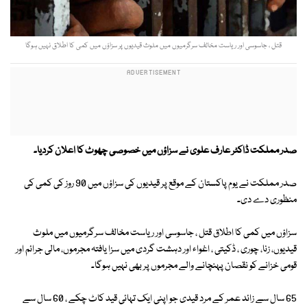
قتل ، جاسوسی اور ریاست مخالف سرگرمیوں میں ملوث قیدیوں پر سزاؤں میں کمی کا اطلاق نہیں ہوگا
صدر مملکت ڈاکٹر عارف علوی نے سزاؤں میں خصوصی چھوٹ کا اعلان کردیا۔
صدر مملکت نے یوم پاکستان کے موقع پر قیدیوں کی سزاؤں میں 90 روز کی کمی کی
منظوری دے دی۔
سزاؤں میں کمی کا اطلاق قتل ، جاسوسی اور ریاست مخالف سرگرمیوں میں ملوث
قیدیوں، زنا، چوری ، ڈکیتی ، اغواء اور دہشت گردی میں سزا یافتہ مجرموں، مالی جرائم اور
قومی خزانے کو نقصان پہنچانے والے مجرموں پر بھی نہیں ہوگا۔
65 سال سے زائد عمر کے مرد قیدی جو اپنی ایک تہائی قید کاٹ چکے ، 60 سال سے