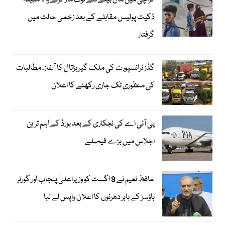
کراچی میں ماں بیٹے سے لوٹ مار کرنے والا مبینہ
ڈکیت پولیس مقابلے کے بعد زخمی حالت میں
گرفتار
گڈز ٹرانسپورٹ کی ملک گیر ہڑتال کا آغاز، مطالبات
کی منظوری تک جاری رکھنے کا اعلان
پی آئی اے کی نجکاری کے بعد بورڈ کے اہم ترین
اجلاس میں بڑے فیصلے
حافظ نعیم نے 9 اگست کو وزیراعلیٰ پنجاب اور گورنر
ہاؤسز کے باہر دھرنوں کا اعلان واپس لے لیا