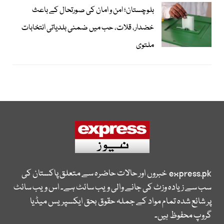
بلوچستان؛ امن و امان کی صورتحال کے باعث
خضدار، قلات، حب میں ضمنی بلدیاتی انتخابات
ملتوی
express.pk
خبروں اور حالات حاضرہ سے متعلق پاکستان کی
سب سے زیادہ وزٹ کی جانے والی ویب سائٹ ہے۔ اس ویب سائٹ
پر شائع شدہ تمام مواد کے جملہ حقوق بحق ایکسپریس میڈیا
گروپ محفوظ ہیں۔