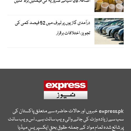
اضافہ، 20 اشیائے ضروریہ کی قیمتیں بڑھ گئیں
درآمدی گاڑیوں پر ٹیرف میں 52 فیصد کمی کی
تجویز، اختلافات برقرار
express.pk
خبروں اور حالات حاضرہ سے متعلق پاکستان کی
سب سے زیادہ وزٹ کی جانے والی ویب سائٹ ہے۔ اس ویب سائٹ
پر شائع شدہ تمام مواد کے جملہ حقوق بحق ایکسپریس میڈیا