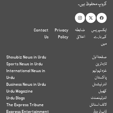
گروپ محفوظ ہیں۔
ایکسپریس
ضابطہ
Privacy
Contact
کے بارے
اخلاق
Policy
Us
میں
صفحۂ اول
Showbiz News in Urdu
تازہ ترین
Sports News in Urdu
غزہ لہو لہو
International News in
پاکستان
Urdu
انٹر نیشنل
Business News in Urdu
کھیل
Urdu Magazine
انٹرٹینمنٹ
Urdu Blogs
لائف اسٹائل
The Express Tribune
ٹاپ ٹرینڈ
Express Entertainment