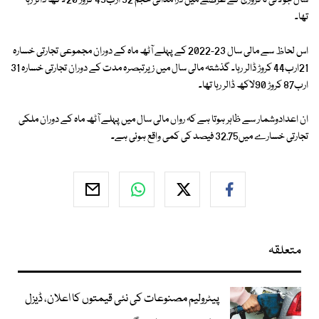
سال جولائی تا فروری کے عرصے میں درآمداتی حجم 52 ارب45 کروڑ 20لاکھ ڈالر رہا
تھا۔
اس لحاظ سے مالی سال 23-2022
کے پہلے آٹھ ماہ کے دوران مجموعی تجارتی خسارہ
21ارب44 کروڑ ڈالر رہا۔ گذشتہ مالی سال میں زیرتبصرہ مدت کے دوران تجارتی خسارہ 31
ارب87 کروڑ 90لاکھ ڈالر رہا تھا۔
ان اعدادوشمار سے ظاہر ہوتا ہے کہ رواں مالی سال میں پہلے آٹھ ماہ کے دوران ملکی
تجارتی خسارے میں32.75 فیصد کی کمی واقع ہوئی ہے۔
متعلقہ
پیٹرولیم مصنوعات کی نئی قیمتوں کا اعلان، ڈیزل