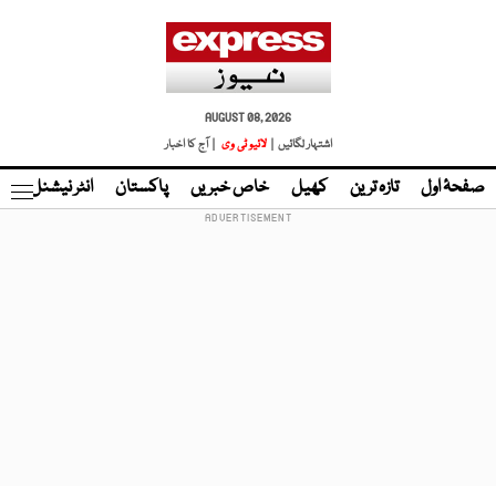
AUGUST 08, 2026
اشتہار لگائیں |
لائیو ٹی وی
| آج کا اخبار
صفحۂ اول
تازہ ترین
کھیل
خاص خبریں
پاکستان
انٹر نیشنل
ٹا