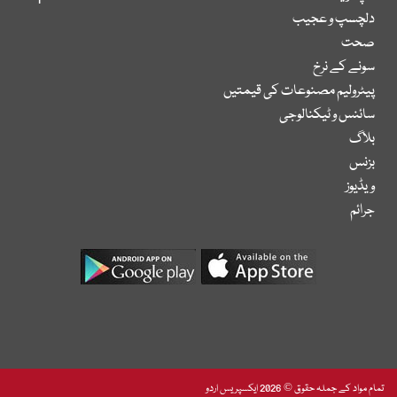
دلچسپ و عجیب
صحت
سونے کے نرخ
پیٹرولیم مصنوعات کی قیمتیں
سائنس و ٹیکنالوجی
بلاگ
بزنس
ویڈیوز
جرائم
تمام مواد کے جملہ حقوق © 2026 ایکسپریس اردو