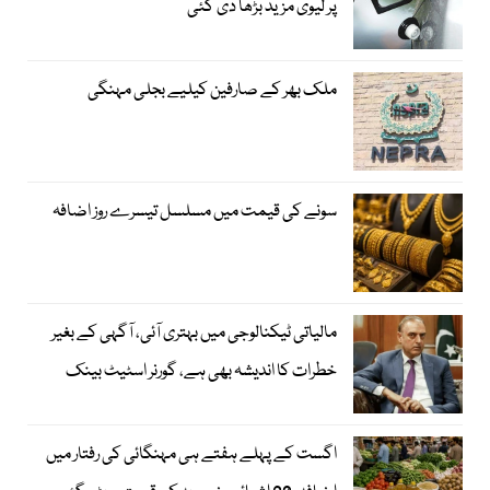
پر لیوی مزید بڑھا دی گئی
ملک بھر کے صارفین کیلیے بجلی مہنگی
سونے کی قیمت میں مسلسل تیسرے روز اضافہ
مالیاتی ٹیکنالوجی میں بہتری آئی، آگہی کے بغیر
خطرات کا اندیشہ بھی ہے، گورنر اسٹیٹ بینک
اگست کے پہلے ہفتے ہی مہنگائی کی رفتار میں