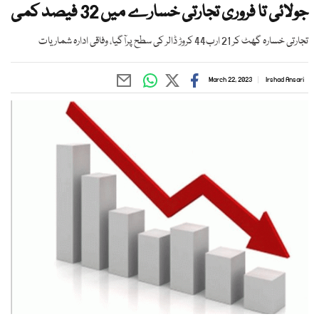
جولائی تا فروری تجارتی خسارے میں 32 فیصد کمی
تجارتی خسارہ گھٹ کر 21 ارب44 کروڑ ڈالر کی سطح پرآگیا، وفاقی ادارہ شماریات
March 22, 2023
Irshad Ansari