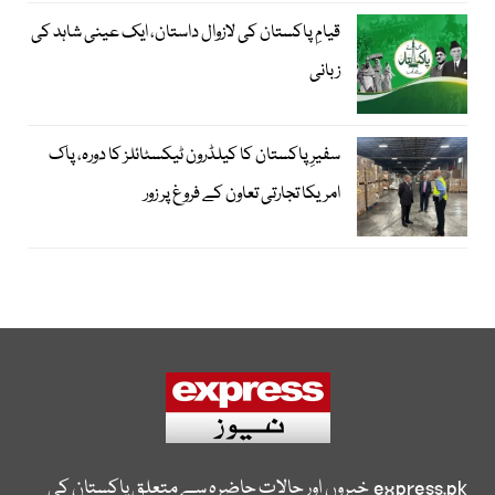
قیامِ پاکستان کی لازوال داستان، ایک عینی شاہد کی
زبانی
سفیرِ پاکستان کا کیلڈرون ٹیکسٹائلز کا دورہ، پاک
امریکا تجارتی تعاون کے فروغ پر زور
express.pk
خبروں اور حالات حاضرہ سے متعلق پاکستان کی