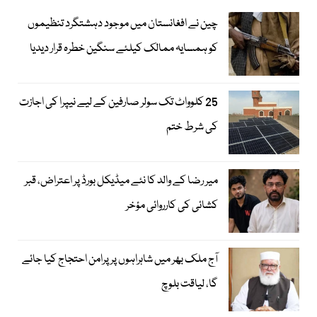
چین نے افغانستان میں موجود دہشتگرد تنظیموں
کو ہمسایہ ممالک کیلئے سنگین خطرہ قرار دیدیا
25 کلوواٹ تک سولر صارفین کے لیے نیپرا کی اجازت
کی شرط ختم
میر رضا کے والد کا نئے میڈیکل بورڈ پر اعتراض، قبر
کشائی کی کارروائی مؤخر
آج ملک بھر میں شاہراہوں پر پرامن احتجاج کیا جائے
گا، لیاقت بلوچ