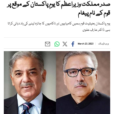
صدر مملکت وزیراعظم کا یومِ پاکستان کے موقع پر
قوم کے نام پیغام
یوم پاکستان بحیثیت قوم ہمیں کامیابیوں اور ناکامیوں کا جائزہ لینے کی یاد دہانی کراتا
ہے، ڈاکٹر عارف علوی
ویب ڈیسک
March 23, 2023