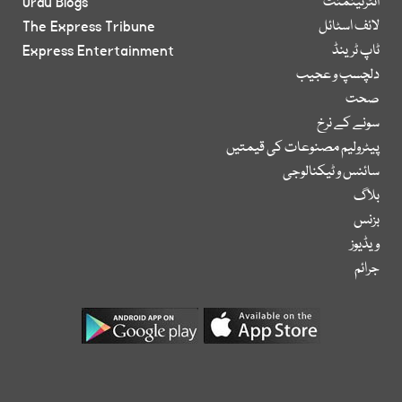
انٹرٹینمنٹ
Urdu Blogs
لائف اسٹائل
The Express Tribune
ٹاپ ٹرینڈ
Express Entertainment
دلچسپ و عجیب
صحت
سونے کے نرخ
پیٹرولیم مصنوعات کی قیمتیں
سائنس و ٹیکنالوجی
بلاگ
بزنس
ویڈیوز
جرائم