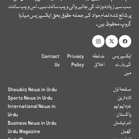
سب سے زیادہ وزٹ کی جانے والی ویب سائٹ ہے۔ اس ویب سائٹ
پر شائع شدہ تمام مواد کے جملہ حقوق بحق ایکسپریس میڈیا
گروپ محفوظ ہیں۔
ایکسپریس
ضابطہ
Privacy
Contact
کے بارے
اخلاق
Policy
Us
میں
صفحۂ اول
Showbiz News in Urdu
تازہ ترین
Sports News in Urdu
غزہ لہو لہو
International News in
پاکستان
Urdu
انٹر نیشنل
Business News in Urdu
کھیل
Urdu Magazine