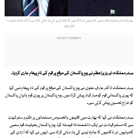
یوم پاکستان بحیثیت قوم ہمیں کامیابیوں اور ناکامیوں کا جائزہ لینے کی یاد دہانی کراتا ہے، ڈاکٹر عارف علوی—
فائل فوٹو
صدر مملکت اور وزیراعظم نے یومِ پاکستان کے موقع پر قوم کے نام پیغام جاری کردیا۔
صدر مملکت ڈاکٹر عارف علوی نے یومِ پاکستان کے موقع پر قوم کے نام پیغام میں کہا
کہ پوری پاکستانی قوم کو مبارکباد پیش کرتا ہوں، یوم پاکستان پر پوری قوم بانیانِ پاکستان
کو خراج ِتحسین پیش کرتی ہے۔
صدر مملکت نے کہا کہ بھارت میں اقلیتوں بالخصوص مسلمانوں پر ظلم و ستم ثبوت
ہے کہ مسلم قیادت نے ایک دانشمندانہ فیصلہ کیا، یوم پاکستان بحیثیت قوم ہمیں
کامیابیوں اور ناکامیوں کا جائزہ لینے کی یاد دہانی کراتا ہے، انہوں نے کہا کہ آزادی کے