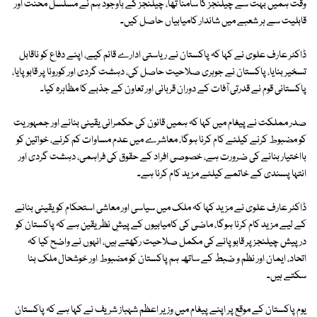
وقت ہمیں بہت سے چیلنجز کا سامنا تھا، چیلنجز کے باوجود ہم نے مسلسل محنت اور
قابلیت سے ہر شعبے میں شاندار کامیابیاں حاصل کیں۔
ڈاکٹر عارف علوی نے کہا کہ پاکستان نے ریاستی ادارے قائم کیے، اپنے دفاع کو ناقابل
تسخیر بنایا، پاکستان نے جوہری صلاحیت حاصل کی، دہشت گردی اور کورونا پر قابو پایا،
پاکستانی قوم نے قدرتی آفات کے دوران قربانی اور تعاون کے جذبے کا مظاہرہ کیا۔
صدر مملکت نے پیغام میں کہا کہ ہمیں قانون کی حکمرانی یقینی بنانے اور جمہوریت
کو مضبوط کرنے کیلئے کام کرنا ہوگا، معاشرے میں عدم مساوات کم کرنے، خواتین کو
بااختیار بنانے کی ضرورت ہے، خصوصی افراد کے حقوق کی فراہمی، دہشت گردی اور
انتہا پسندی کے خاتمے کیلئے مزید کام کرنا ہے۔
ڈاکٹر عارف علوی نے مزید کہا کہ ملک میں سیاسی اور معاشی استحکام کو یقینی بنانے
کے لیے مزید کام کرنا ہوگا، ماضی کی کامیابیوں کے پیشِ نظر یقین ہے کہ پاکستان کو
درپیش چیلنجز پر قابو پانے کی مکمل صلاحیت رکھتے ہیں، انہوں نے واضح کیا کہ
اتحاد، ایمان اور نظم و ضبط کے ساتھ ہم پاکستان کو مضبوط اور خوشحال ملک بنا
سکتے ہیں۔
یوم پاکستان کے موقع پر اپنے پیغام میں وزیر اعظم شہباز شریف نے کہا ہے کہ پاکستان