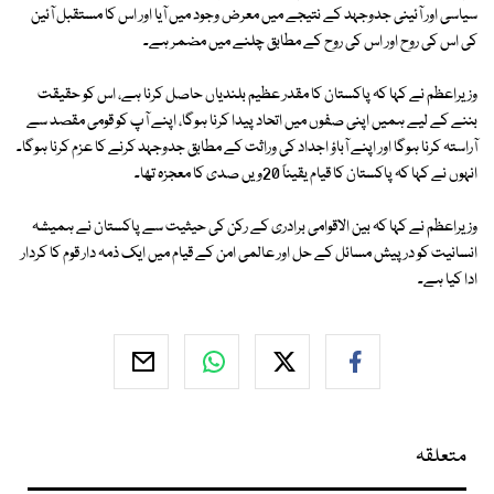
سیاسی اور آئینی جدوجہد کے نتیجے میں معرض وجود میں آیا اور اس کا مستقبل آئین
کی اس کی روح اور اس کی روح کے مطابق چلنے میں مضمر ہے۔
وزیراعظم نے کہا کہ پاکستان کا مقدر عظیم بلندیاں حاصل کرنا ہے، اس کو حقیقت
بننے کے لیے ہمیں اپنی صفوں میں اتحاد پیدا کرنا ہوگا، اپنے آپ کو قومی مقصد سے
آراستہ کرنا ہوگا اور اپنے آباؤ اجداد کی وراثت کے مطابق جدوجہد کرنے کا عزم کرنا ہوگا۔
انہوں نے کہا کہ پاکستان کا قیام یقیناً 20ویں صدی کا معجزہ تھا۔
وزیراعظم نے کہا کہ بین الاقوامی برادری کے رکن کی حیثیت سے پاکستان نے ہمیشہ
انسانیت کو درپیش مسائل کے حل اور عالمی امن کے قیام میں ایک ذمہ دار قوم کا کردار
ادا کیا ہے۔
متعلقہ