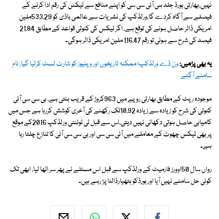
نہیں،بھارتی بورڈ جلد ہی آئی سی سی کو اپنے منافع سے ٹیکس کی رقم ادا کرنے کے
فیصلے سے آگاہ کردے گا،ورلڈکپ کی نشریات سے عالمی باڈی کو 533.29ملین
امریکی ڈالر حاصل ہونے کی توقع ہے، اگر ٹیکس کی کٹوتی قواعد کے مطابق 21.84
فیصد کی شرح سے ہوئی تو رقم 116.47 ملین امریکی ڈالر ہوگی۔
یہ بھی پڑھیں:
ون ڈے ورلڈکپ؛ ممکنہ تاریخوں اور وینیوز کو شارٹ لسٹ کرلیا گیا، نام
سامنے آگئے
موجودہ ریٹ کے مطابق بھارتی روپے میں 963کروڑ کے قریب بنتی ہے، بی سی سی آئی
کٹوتی کی شرح کو زیادہ سے زیادہ 10.92تک رکھنے کی آخری کوشش کررہا ہے جس میں
کامیابی حاصل ہوتی دکھائی نہیں دیتی،اس سے قبل ٹی ٹوئنٹی ورلڈکپ 2016کے موقع
پر بھی ٹیکس چھوٹ کے معاملے میں آئی سی سی اور بی سی سی آئی کا تنازع چلتا رہا
ہے۔
رواں سال 50اوورز فارمیٹ کے ورلڈکپ سے قبل اس مسئلے نے پھر سر اٹھا لیا، ابھی تک
کوئی حل سامنے نہیں آیا اور بورڈکو ہتھیارڈالنا پڑ رہے ہیں۔