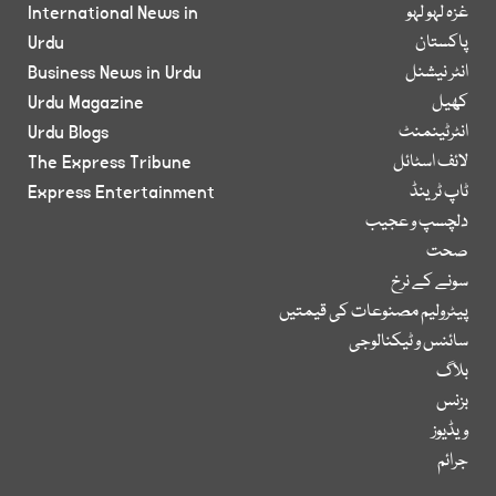
غزہ لہو لہو
International News in
پاکستان
Urdu
انٹر نیشنل
Business News in Urdu
کھیل
Urdu Magazine
انٹرٹینمنٹ
Urdu Blogs
لائف اسٹائل
The Express Tribune
ٹاپ ٹرینڈ
Express Entertainment
دلچسپ و عجیب
صحت
سونے کے نرخ
پیٹرولیم مصنوعات کی قیمتیں
سائنس و ٹیکنالوجی
بلاگ
بزنس
ویڈیوز
جرائم