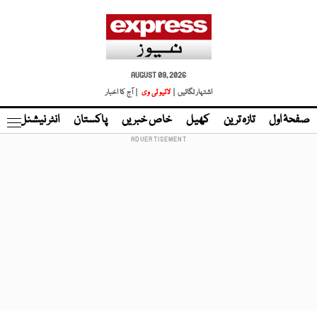
AUGUST 09, 2026
اشتہار لگائیں |
لائیو ٹی وی
| آج کا اخبار
صفحۂ اول
تازہ ترین
کھیل
خاص خبریں
پاکستان
انٹر نیشنل
ٹا