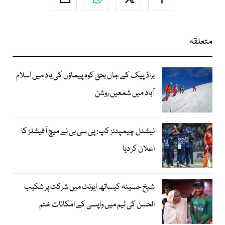
متعلقہ
براڈ پیک کے جاں بحق کوہ پیماؤں کی یاد میں اسلام
آباد میں شمعیں روشن
نیشنل چیمپئنز کپ: پی سی بی نے میچ آفیشلز کا
اعلان کر دیا
شیخ حسینہ کیساتھ ایونٹ میں شرکت پر شکیب
الحسن کی ٹیم میں واپسی کے امکانات ختم