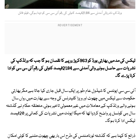
ورلڈکپ نشریاتی آمدنی سے 21.84فیصد کٹوتی کی رقم آئی سی سی کو دینا ہوگی۔ فوٹو: فائل
ٹیکس کی مد میں بھارتی بورڈ کو 963کروڑ روپے کا نقصان ہو گا جب کہ ورلڈکپ کی
نشریات سے حاصل ہونے والی آمدنی سے 21.84فیصد کٹوتی کی رقم آئی سی سی کو ادا
کرنا پڑے گا۔
آئی سی سی ایونٹس کا شیڈول عام طور پر ایک سال قبل جاری کیا جاتا ہے مگر بھارتی
حکومت سے ٹیکس میں چھوٹ اور ویزا کلیئرنس کی وجہ سے بھارت میں رواں سال
ہونے والے ورلڈکپ کے معاملات میں غیر معمولی تاخیر ہوئی، متعلقہ حکام نے گذشتہ
سال ہی کونسل پر واضح کردیا تھا کہ میگا ایونٹ میں نشریات کی کمائی پر 20فیصد
ٹیکس ادا کرنا ہوگا۔
ذرائع کا کہنا ہے کہ گذشتہ ٹورنامنٹس کی طرح اس بار بھی چھوٹ ملنے کا کوئی امکان