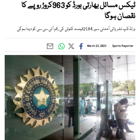
ٹیکس مسائل بھارتی بورڈ کو 963کروڑ روپے کا
نقصان ہوگا
ورلڈکپ نشریاتی آمدنی سے 21.84فیصد کٹوتی کی رقم آئی سی سی کو دینا ہوگی
March 23, 2023
Sports Reporter