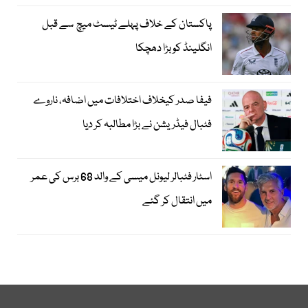
پاکستان کے خلاف پہلے ٹیسٹ میچ سے قبل
انگلینڈ کو بڑا دھچکا
فیفا صدر کیخلاف اختلافات میں اضافہ، ناروے
فٹبال فیڈریشن نے بڑا مطالبہ کر دیا
اسٹار فٹبالر لیونل میسی کے والد 68 برس کی عمر
میں انتقال کر گئے