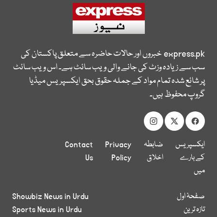
express.pk
خبروں اور حالات حاضرہ سے متعلق پاکستان کی
سب سے زیادہ وزٹ کی جانے والی ویب سائٹ ہے۔ اس ویب سائٹ
پر شائع شدہ تمام مواد کے جملہ حقوق بحق ایکسپریس میڈیا
گروپ محفوظ ہیں۔
ایکسپریس
ضابطہ
Privacy
Contact
کے بارے
اخلاق
Policy
Us
میں
صفحۂ اول
Showbiz News in Urdu
تازہ ترین
Sports News in Urdu