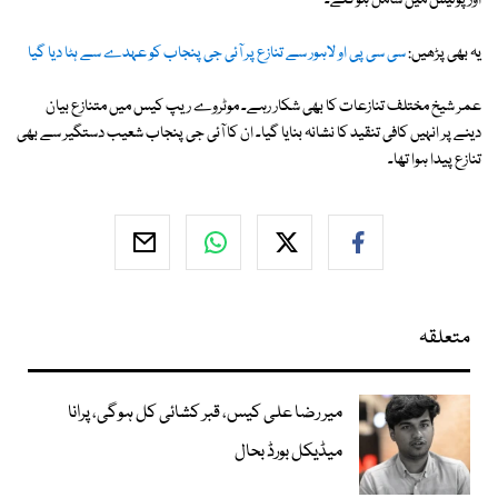
اور پولیس میں شامل ہوگئے۔
یہ بھی پڑھیں:
سی سی پی او لاہور سے تنازع پر آئی جی پنجاب کو عہدے سے ہٹا دیا گیا
عمر شیخ مختلف تنازعات کا بھی شکار رہے۔ موٹروے ریپ کیس میں متنازع بیان
دینے پر انہیں کافی تنقید کا نشانہ بنایا گیا۔ ان کا آئی جی پنجاب شعیب دستگیر سے بھی
تنازع پیدا ہوا تھا۔
متعلقہ
میر رضا علی کیس، قبر کشائی کل ہوگی، پرانا
میڈیکل بورڈ بحال