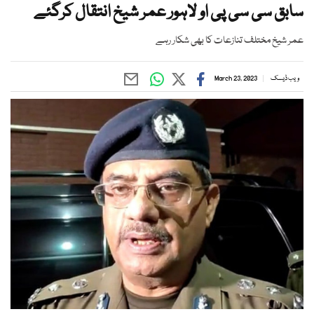
سابق سی سی پی او لاہور عمر شیخ انتقال کرگئے
عمر شیخ مختلف تنازعات کا بھی شکار رہے
ویب ڈیسک
March 23, 2023