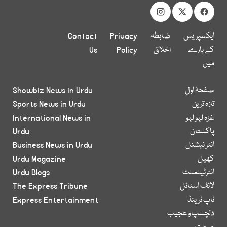
ایکسپریس
ضابطہ
Privacy
Contact
کے بارے
اخلاق
Policy
Us
میں
صفحۂ اول
Showbiz News in Urdu
تازہ ترین
Sports News in Urdu
غزہ لہو لہو
International News in
پاکستان
Urdu
انٹر نیشنل
Business News in Urdu
کھیل
Urdu Magazine
انٹرٹینمنٹ
Urdu Blogs
لائف اسٹائل
The Express Tribune
ٹاپ ٹرینڈ
Express Entertainment
دلچسپ و عجیب