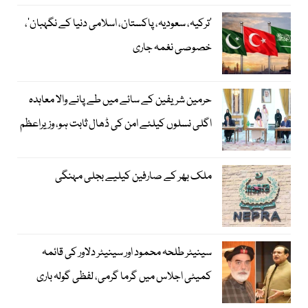
‘ترکیہ، سعودیہ، پاکستان، اسلامی دنیا کے نگہبان’،
خصوصی نغمہ جاری
حرمین شریفین کے سائے میں طے پانے والا معاہدہ
اگلی نسلوں کیلئے امن کی ڈھال ثابت ہو، وزیراعظم
ملک بھر کے صارفین کیلیے بجلی مہنگی
سینیٹر طلحہ محمود اور سینیٹر دلاور کی قائمہ
کمیٹی اجلاس میں گرما گرمی، لفظی گولہ باری