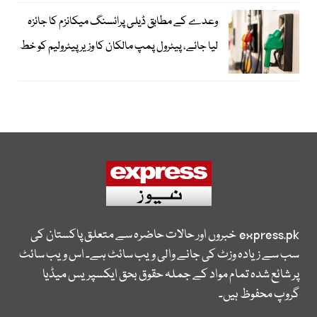
وعدے کے مطابق ڈیلی پرائسنگ میکانزم کا جائزہ
لیا جائے، پیٹرول پمپ مالکان کا وزیرپیٹرولیم کو خط
express.pk
خبروں اور حالات حاضرہ سے متعلق پاکستان کی
سب سے زیادہ وزٹ کی جانے والی ویب سائٹ ہے۔ اس ویب سائٹ
پر شائع شدہ تمام مواد کے جملہ حقوق بحق ایکسپریس میڈیا
گروپ محفوظ ہیں۔