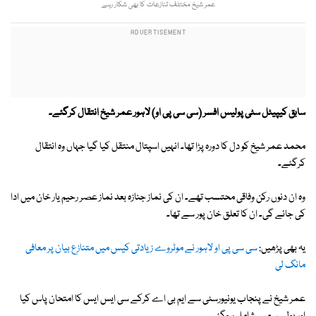
عمر شیخ مختلف تنازعات کا بھی شکار رہے
سابق کیپیٹل سٹی پولیس افسر (سی سی پی او) لاہور عمر شیخ انتقال کرگئے۔
محمد عمر شیخ کو دل کا دورہ پڑا تھا۔ انہیں اسپتال منتقل کیا گیا جہاں وہ انتقال
کرگئے۔
وہ ان دنوں رکن وفاقی محتسب تھے۔ ان کی نماز جنازہ بعد نماز عصر رحیم یار خان میں ادا
کی جائے گی۔ ان کا تعلق خان پور سے تھا۔
یہ بھی پڑھیں:
سی سی پی او لاہور نے موٹروے زیادتی کیس میں متنازع بیان پر معافی
مانگ لی
عمر شیخ نے پنجاب یونیورسٹی سے ایم بی اے کرکے سی ایس ایس کا امتحان پاس کیا