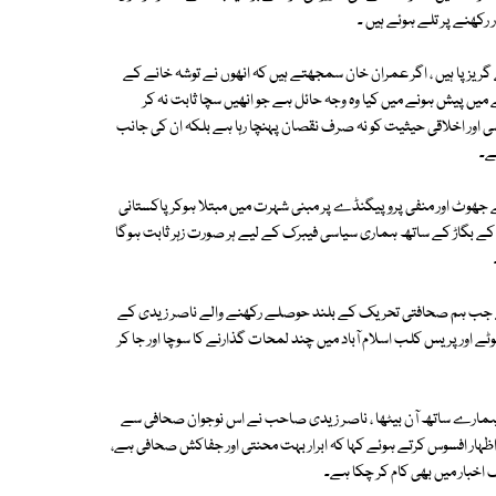
 رکھنے پر تلے ہوئے ہیں ۔
یز پا ہیں ، اگر عمران خان سمجھتے ہیں کہ انھوں نے توشہ خانے کے
میں پیش ہونے میں کیا وہ وجہ حائل ہے جو انھیں سچا ثابت نہ کر
سی اور اخلاقی حیثیت کو نہ صرف نقصان پہنچا رہا ہے بلکہ ان کی جانب
ے۔
ے جھوٹ اور منفی پروپیگنڈے پر مبنی شہرت میں مبتلا ہوکر پاکستانی
وں کے بگاڑ کے ساتھ ہماری سیاسی فیبرک کے لیے ہر صورت زہر ثابت ہوگا
 ستمبر کی وہ شام آج تک یاد ہے جب ہم صحافتی تحریک کے بلند حوصلے رکھنے والے ناصر زیدی کے
 اور پریس کلب اسلام آباد میں چند لمحات گذارنے کا سوچا اور جا کر
ہمارے ساتھ آن بیٹھا ، ناصر زیدی صاحب نے اس نوجوان صحافی سے
ر اظہار افسوس کرتے ہوئے کہا کہ ابرار بہت محنتی اور جفاکش صحافی ہے،
ک اخبار میں بھی کام کر چکا ہے۔