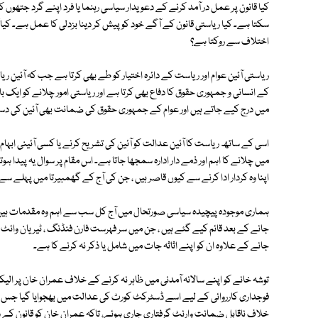
کیا قانون پر عمل در آمد کرنے کے دعویدار سیاسی رہنما یا فرد اپنے گرد جتھوں ک
سکتا ہے۔ کیا ریاستی قانون کے آگے خود کو پیش کر دینا بزدلی کا عمل ہے۔ کیا 
اختلاف سے روکتا ہے؟
ریاستی آئین عوام اور ریاست کے دائرہ اختیار کو طے بھی کرتا ہے جب کہ آئین 
کے انسانی و جمہوری حقوق کا دفاع بھی کرتا ہے اور ریاستی امور چلانے کو ایک
میں درج کیے جاتے ہیں اور عوام کے جمہوری حقوق کی ضمانت بھی آئین کی دست
اسی کے ساتھ ریاست کا آئین عدالت کو آئین کی تشریح کرنے یا کسی آئینی ابہام
میں چلانے کا اہم اور ذمے دار ادارہ سمجھا جاتا ہے۔ اس مقام پر سوال یہ پیدا ہ
اپنا وہ کردار ادا کرنے سے کیوں قاصر ہیں ، جن کی آج کے گھمبیرتا میں پہلے 
ہماری موجودہ پیچیدہ سیاسی صورتحال میں آج کل سب سے اہم وہ مقدمات ہیں 
جانے کے بعد قائم کیے گئے ہیں ، جن میں سر فہرست فارن فنڈنگ ، ٹیریان وائٹ ا
جانے کے علاوہ ان کو اپنے اثاثہ جات میں شامل یا ذکر نہ کرنے کا ہے۔
توشہ خانے کو اپنے سالانہ آمدنی میں ظاہر نہ کرنے کے خلاف عمران خان پر 
فوجداری کارروائی کے لیے اسے ڈسٹرکٹ کورٹ کی عدالت میں بھجوایا گیا ج
خلاف ناقابل ضمانت وارنٹ گرفتاری جاری ہوئے، تاکہ عمران خان کو قانون کے دا