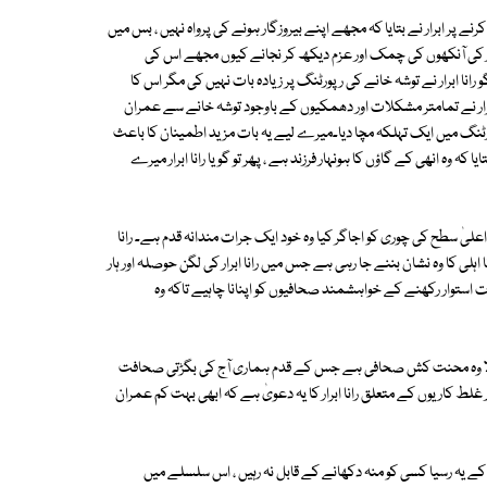
 پر ابرار نے بتایا کہ مجھے اپنے بیروزگار ہونے کی پرواہ نہیں ، بس میں
رار کی آنکھوں کی چمک اور عزم دیکھ کر نجانے کیوں مجھے اس کی
 گو رانا ابرار نے توشہ خانے کی رپورٹنگ پر زیادہ بات نہیں کی مگر اس کا
انا ابرار نے تمامتر مشکلات اور دھمکیوں کے باوجود توشہ خانے سے عمران
ٹنگ میں ایک تہلکہ مچا دیا۔میرے لیے یہ بات مزید اطمینان کا باعث
 کہ وہ انھی کے گاؤں کا ہونہار فرزند ہے ، پھر تو گویا رانا ابرار میرے
لیٰ سطح کی چوری کو اجاگر کیا وہ خود ایک جرات مندانہ قدم ہے۔ رانا
اہلی کا وہ نشان بننے جا رہی ہے جس میں رانا ابرار کی لگن حوصلہ اور ہار
استوار رکھنے کے خواہشمند صحافیوں کو اپنانا چاہیے تاکہ وہ
نے والا وہ محنت کش صحافی ہے جس کے قدم ہماری آج کی بگڑتی صحافت
ط کاریوں کے متعلق رانا ابرار کا یہ دعویٰ ہے کہ ابھی بہت کم عمران
ے یہ رسیا کسی کو منہ دکھانے کے قابل نہ رہیں ، اس سلسلے میں