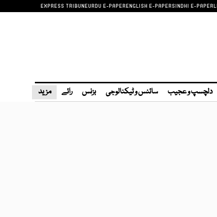
EXPRESS TRIBUNE
URDU E-PAPER
ENGLISH E-PAPER
SINDHI E-PAPER
L
دلچسپ و عجیب
سائنس و ٹیکنالوجی
بزنس
رائے
مزید