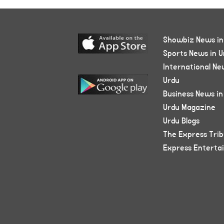
Showbiz News in
Sports News in U
International Ne
Urdu
Business News in
Urdu Magazine
Urdu Blogs
The Express Tri
Express Enterta