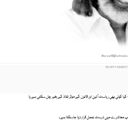
Warza10@hotmail.
ا کوئی بھی ریاست آئین اور قانون کے موثر نفاذ کے بغیر چل سکتی ہے یا
ذب معاشرے میں درست عمل قرار دیا جاسکتا ہے۔