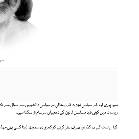
com
میرا پوری قوم کے سیاسی تجزیہ کار صحافی اور سیاسی دانشوروں سے سوال ہے کہ کی
ریاست میں کوئی فرد مسلسل قانون کی دھجیاں سر عام اڑا سکتا ہے۔
کیا ریاست کے در گذر اور صرف نظر کرنے کو کمزوری سمجھ لینا کسی بھی مہ