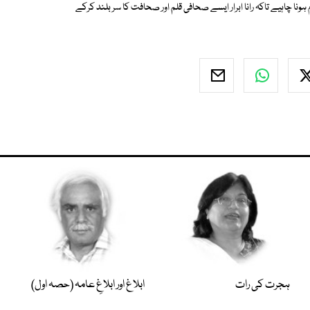
ا چاہیے تاکہ رانا ابرار ایسے صحافی قلم اور صحافت کا سر بلند کرکے
ہجرت کی رات
ابلاغ اور ابلاغِ عامہ (حصہ اول)