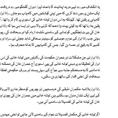
یہ انکشاف میرے لیے مزید اپنائیت کا باعث ٹہرا ، دوران گفتگو میرے دریافت کرنے
ایک مشن پر ہوں دعا کریں کہ میں اپنی کوششوں میں کامیاب ہو جاؤں ، رانا اب
کامیابی پر یقین تھا ، کیونکہ وہ اس دوران توشہ خانے کی اسٹوری پر کام کر رہا تھا ،
یقین بتا رہا تھا کہ وہ کوئی بہت بڑا دھماکہ کرنے والا ہے، اور ایسا ہی ہوا کہ ر
خان کی بے ضابطگیوں کو زمانے کے سامنے طشت از بام کیا اور صحافت کی رپور
ہوئی جب رانا ابرار کے عزم و حوصلے کو سینیئر صحافی شاہد جتوئی نے سراہا اور بتایا
کنبے کا وہ رفیق اور حصہ بن گیا ، جس کی کامیابیوں کا زمانہ معترف ہوا ۔
رانا ابرار نے جن مشکلات اور عمران حکومت کی رکاوٹوں میں توشہ خانے کی اس اع
ابرار کی تحقیقات پر مبنی توشہ خانے کی یہی اسٹوری آج عمران خان کی ممکنہ نا 
نہ ماننے کا وہ مستحکم جذبہ ہے جو آج کے سہل پسند اور صرف حکومتی تعلقات 
صحافت کی اعلیٰ اقدار کے ساتھاری بن سکیں۔
رانا ابرار بلاشبہ حکمران طبقے کی خرمستیوں اور چوریوں کو منظر عام پر لا
کے لیے ایک نشان منزل ہو سکتے ہیں، توشہ خانے میں عمران خان کی چوری اور غل
خان کی توشہ خانے کی تفصیلات سامنے آئی ہیں۔
اگر توشہ خانے کی مکمل تفصیلات عوام کے سامنے لائی جائیں تو اعلیٰ عہدوں ک