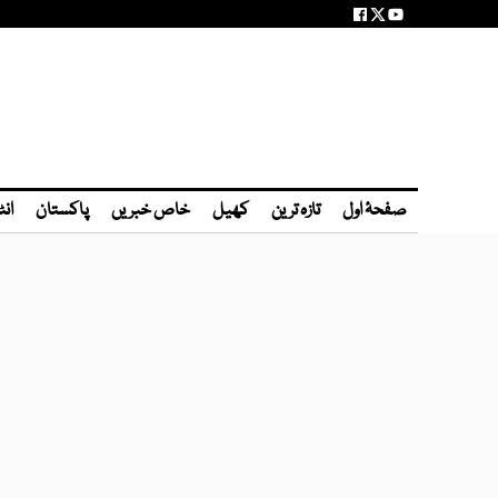
صفحۂ اول
تازہ ترین
کھیل
خاص خبریں
پاکستان
انٹ