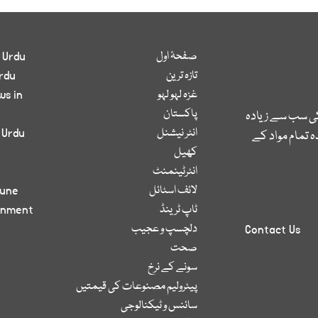
صفحۂ اول
 Urdu
تازہ ترین
rdu
غزہ لہو لہو
ws in
پاکستان
کی سب سے زیادہ
انٹر نیشنل
 Urdu
 تمام مواد کے
کھیل
انٹرٹینمنٹ
لائف اسٹائل
bune
ٹاپ ٹرینڈ
inment
دلچسپ و عجیب
Contact Us
صحت
سونے کے نرخ
پیٹرولیم مصنوعات کی قیمتیں
سائنس و ٹیکنالوجی