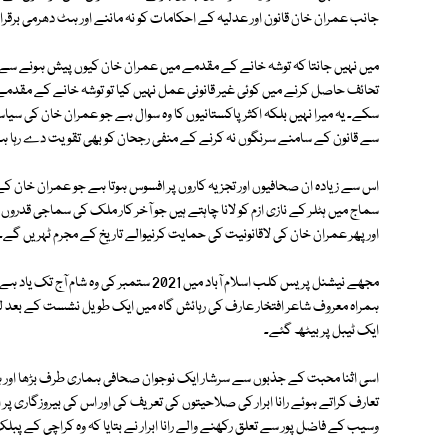
جانب عمران خان قانون اور عدلیہ کے احکامات کو نہ ماننے اور ہٹ دھرمی برقرار
میں نہیں جانتا کہ توشہ خانے کے مقدمے میں عمران خان کیوں پیش ہونے سے گر
تحائف حاصل کرنے میں کوئی غیر قانونی عمل نہیں کیا تو توشہ خانے کے مقدمے 
سکے۔ یہ میرا نہیں بلکہ اکثر پاکستانیوں کا وہ سوال ہے جو عمران خان کی سیا
سے قانون کے سامنے سرنگوں نہ کرنے کے منفی رجحان کو بھی تقویت دے رہا ہ
اس سے زیادہ ان صحافیوں اور تجزیہ کاروں پر افسوس ہوتا ہے جو عمران خان ک
سماج میں ہٹلر کے نازی ازم کو لانا چاہتے ہیں جو آخر کار ملک کی سماجی قدر
اور پھر عمران خان کی لاقانونیت کی حمایت کرنیوالے تاریخ کے مجرم ٹہریں گے۔
مجھے نیشنل پریس کلب اسلام آباد میں 2021
ہمراہ معروف شاعر افتخار عارف کی رہائش گاہ میں ایک طویل نشست کے بعد لوٹے
ایک ٹیبل پر بیٹھ گئے۔
اسی اثنا محبت کے جذبوں سے سرشار ایک نوجوان صحافی ہماری طرف بڑھا اور 
تعارف کراتے ہوئے رانا ابرار کی صلاحیتوں کی تعریف کی اور اس کی بیروزگاری پ
وسیب کے فاضل پور سے تعلق رکھنے والے رانا ابرار نے بتایا کہ وہ کراچی کے پبل