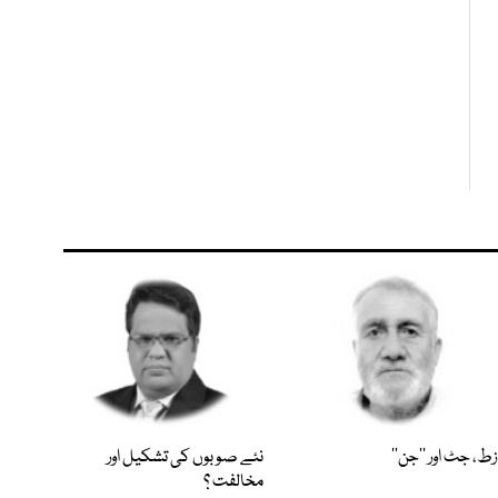
زط، جٹ اور ’’جن‘‘
نئے صوبوں کی تشکیل اور
مخالفت ؟