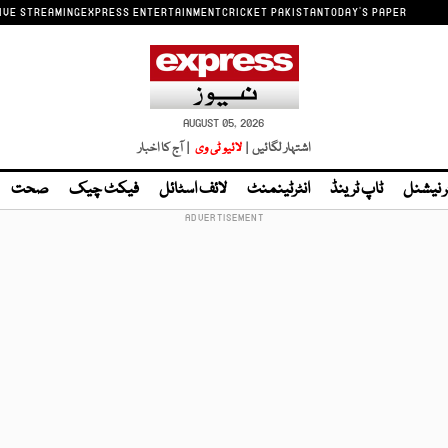
IVE STREAMING
EXPRESS ENTERTAINMENT
CRICKET PAKISTAN
TODAY'S PAPER
AUGUST 05, 2026
اشتہار لگائیں |
لائیو ٹی وی
| آج کا اخبار
ر نیشنل
ٹاپ ٹرینڈ
انٹرٹینمنٹ
لائف اسٹائل
فیکٹ چیک
صحت