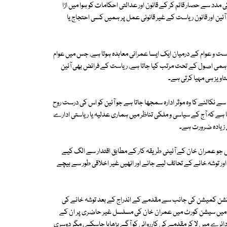
ی مدد سے حصار قائم کر کے قانون اور عدالتی احکامات کو ہوا میں اڑا
آئین اور قانون ریاست کے غیر قانونی عمل پر ہمیں کسی احتجاج یا
ریاست و عوام کے درمیان ایک ایسا عمرانی معاہدہ ہوتا ہے، جس میں عوام
 باہمی اصول کے تحت مرتب کیا جاتا ہے، ریاست کے فرائض بھی آئین
اویز ہی مہیا کرتی ہے۔
 سے نکالنے کا وہ موثر ادارہ سمجھا جاتا ہے جو آئین کو اس کی درست روح
وتا ہے کہ آج کے سیاسی و ملکی تناظر میں ہماری عدلیہ یا ریاستی ادارے
سے زیادہ ضرورت ہے۔
جو عمران خان کے آئینی طریقہ کار کے مطابق اقتدار سے الگ کیے
ور توشہ خانے کے تحائف لیے جانے اور انھیں غیر اخلاقی طور سے بیچے
الیکشن کمیشن کی جانب سے مقدمے کے اندراج کے بعد توشہ خانے کی
س میں سیشن کورٹ میں عمران خان کی مسلسل غیر حاضری پر ان کے
ئرے میں لا کر مقدمے کی کارروائی کو آگے بڑھایا جاسکے ، مگر دوسری