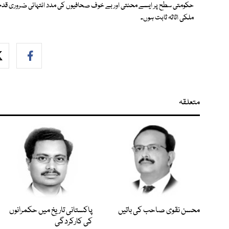
حکومتی سطح پر ایسے محنتی اور بے خوف صحافیوں کی مدد انتہائی ضروری قدم ہون
ملکی اثاثہ ثابت ہوں۔
متعلقہ
محسن نقوی صاحب کی باتیں
پاکستانی تاریخ میں حکمرانوں
کی کارکردگی