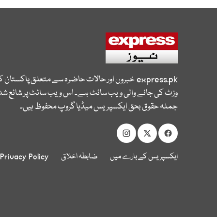
express.pk
خبروں اور حالات حاضرہ سے متعلق پاکستان 
وزٹ کی جانے والی ویب سائٹ ہے۔ اس ویب سائٹ پر شائع شدہ
جملہ حقوق بحق ایکسپریس میڈیا گروپ محفوظ ہیں۔
ایکسپریس کے بارے میں
ضابطہ اخلاق
Privacy Policy