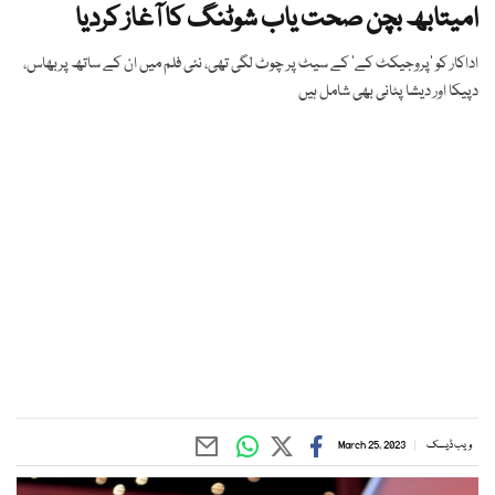
امیتابھ بچن صحت یاب شوٹنگ کا آغاز کردیا
اداکار کو ’پروجیکٹ کے‘ کے سیٹ پر چوٹ لگی تھی، نئی فلم میں ان کے ساتھ پربھاس،
دپیکا اور دیشا پٹانی بھی شامل ہیں
ویب ڈیسک
March 25, 2023