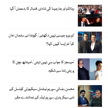
رونالڈو اور جارجینا کی شادی، فٹبالر کا ردعمل آگیا
’تم ہیرو جیسے نہیں دکھتے‘، گووندا نے سلمان خان
کو آخر ایسا کیوں کہا؟
’میسجز کا جواب ہی نہیں دیتی‘، امیتابھ بچن کا
پریتی زنٹا سے شکوہ
محسن رضائی سپریم نیشنل سیکیورٹی کونسل کے
نئے سیکریٹری، سپریم لیڈر کے نمائندے مقرر