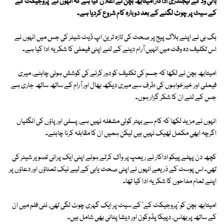
بالی وڈ کے لیجنڈری اداکار امیتابھ بچن نے اعلان کیا ہے کہ انہوں نے 'پروجیکٹ کے'
کے سیٹ پر چوٹ لگنے کے بعد دوبارہ کام شروع کردیا ہے۔
بگ بی نے اپنے بلاگ پیج پر صحت کی تازہ ترین اپ ڈیٹ شیئر کی جس میں انہوں نے
اس تکلیف دہ وقت میں انہیں آرام دینے کے لئے اپنی فیملی کا شکریہ ادا کیا ہے۔
امیتابھ بچن نے لکھا کہ جسم کی تکلیف کو دور کرنے کی کوشش ہونی چاہئے، میری
فیملی اور خیرخواہوں کی طرف سے میری دیکھ بھال اور آرام کے ساتھ ساتھ جاری ہے
جس کے لئے ان کا شکر گزار ہوں۔
انہوں نے مزید لکھا کہ کام سے بہتر کوئی مشغلہ نہیں ہے، پسلی اور پاؤں کی انگلیاں
اگرچہ ابھی مکمل ٹھیک نہیں ہیں لیکن ہمیں ان کا مقابلہ کرنا چاہئے۔
کچھ دن پہلے پیکو اداکار نے ریمپ پر واک کرتے ہوئے اپنی ایک پرانی تصویر شیئر کی
تھی۔ اس پوسٹ کے ذریعے انہوں نے اپنی صحت یابی کے لیے نیک تمناؤں اور دعاؤں پر
اپنے تمام مداحوں کا شکریہ ادا کیا تھا۔
امیتابھ بچن کو 'پروجیکٹ کے' کے سیٹ پر ایک گہری چوٹ لگی تھی، نئی فلم میں ان
کے ساتھ پربھاس، دپیکا پڈوکون اور دیشا پٹانی بھی شامل ہیں۔