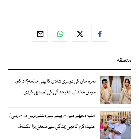
متعلقہ
نمرہ خان کی دوسری شادی کا بھی خاتمہ؟ اداکارہ
مومل خالد نے علیحدگی کی تصدیق کر دی
’اہلیہ مجھے میرے بیٹے سے ملنے نہیں دے رہی‘،
جنید اکرم کا نجی زندگی سے متعلق بڑا انکشاف