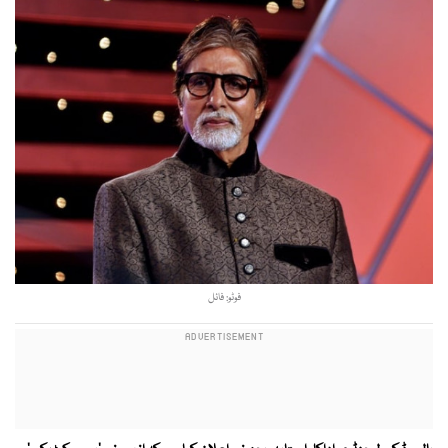
فوٹو: فائل