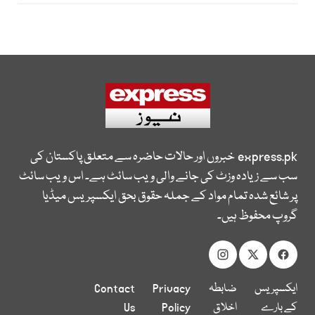
express.pk
خبروں اور حالات حاضرہ سے متعلق پاکستان کی
سب سے زیادہ وزٹ کی جانے والی ویب سائٹ ہے۔ اس ویب سائٹ
پر شائع شدہ تمام مواد کے جملہ حقوق بحق ایکسپریس میڈیا
گروپ محفوظ ہیں۔
ایکسپریس
ضابطہ
Privacy
Contact
کے بارے
اخلاق
Policy
Us