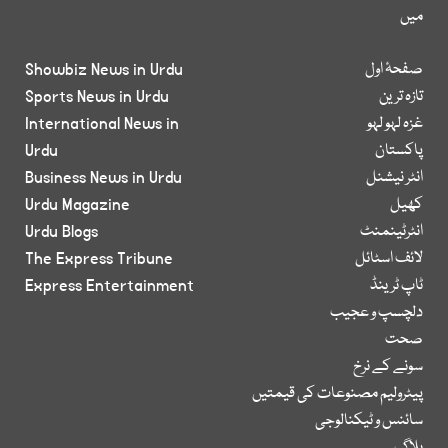
میں
صفحۂ اول
Showbiz News in Urdu
تازہ ترین
Sports News in Urdu
غزہ لہو لہو
International News in
پاکستان
Urdu
انٹر نیشنل
Business News in Urdu
کھیل
Urdu Magazine
انٹرٹینمنٹ
Urdu Blogs
لائف اسٹائل
The Express Tribune
ٹاپ ٹرینڈ
Express Entertainment
دلچسپ و عجیب
صحت
سونے کے نرخ
پیٹرولیم مصنوعات کی قیمتیں
سائنس و ٹیکنالوجی