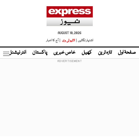
AUGUST 10, 2026
اشتہار لگائیں |
لائیو ٹی وی
| آج کا اخبار
صفحۂ اول
تازہ ترین
کھیل
خاص خبریں
پاکستان
انٹر نیشنل
ٹا