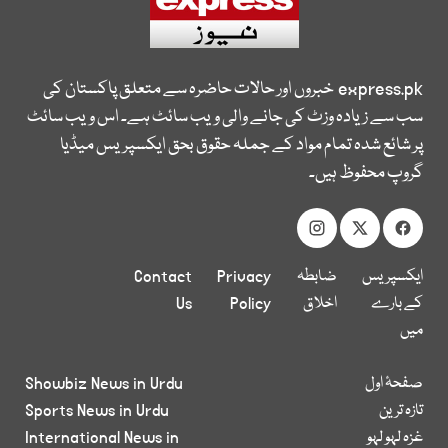
express.pk
خبروں اور حالات حاضرہ سے متعلق پاکستان کی
سب سے زیادہ وزٹ کی جانے والی ویب سائٹ ہے۔ اس ویب سائٹ
پر شائع شدہ تمام مواد کے جملہ حقوق بحق ایکسپریس میڈیا
گروپ محفوظ ہیں۔
ایکسپریس
ضابطہ
Privacy
Contact
کے بارے
اخلاق
Policy
Us
میں
صفحۂ اول
Showbiz News in Urdu
تازہ ترین
Sports News in Urdu
غزہ لہو لہو
International News in