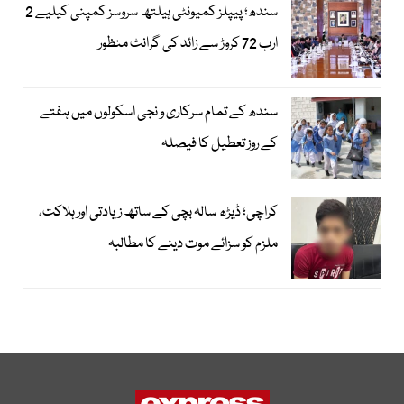
سندھ؛ پیپلز کمیونٹی ہیلتھ سروسز کمپنی کیلیے 2
ارب 72 کروڑ سے زائد کی گرانٹ منظور
سندھ کے تمام سرکاری و نجی اسکولوں میں ہفتے
کے روز تعطیل کا فیصلہ
کراچی؛ ڈیڑھ سالہ بچی کے ساتھ زیادتی اور ہلاکت،
ملزم کو سزائے موت دینے کا مطالبہ