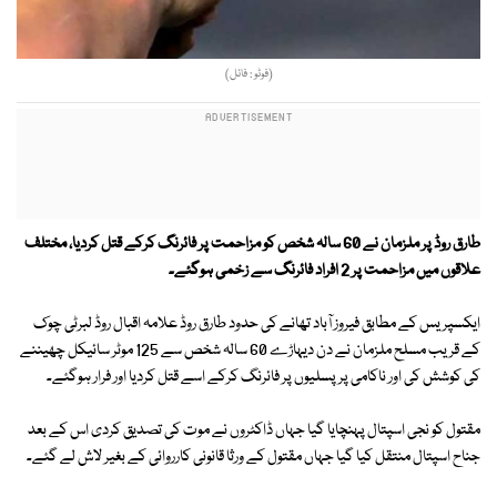
(فوٹو : فائل)
طارق روڈ پر ملزمان نے 60 سالہ شخص کو مزاحمت پر فائرنگ کرکے قتل کردیا، مختلف
علاقوں میں مزاحمت پر 2 افراد فائرنگ سے زخمی ہوگئے۔
ایکسپریس کے مطابق فیروز آباد تھانے کی حدود طارق روڈ علامہ اقبال روڈ لبرٹی چوک
کے قریب مسلح ملزمان نے دن دیہاڑے 60 سالہ شخص سے 125 موٹر سائیکل چھیننے
کی کوشش کی اور ناکامی پر پسلیوں پر فائرنگ کرکے اسے قتل کردیا اور فرار ہوگئے۔
مقتول کو نجی اسپتال پہنچایا گیا جہاں ڈاکٹروں نے موت کی تصدیق کردی اس کے بعد
جناح اسپتال منتقل کیا گیا جہاں مقتول کے ورثا قانونی کارروائی کے بغیر لاش لے گئے۔