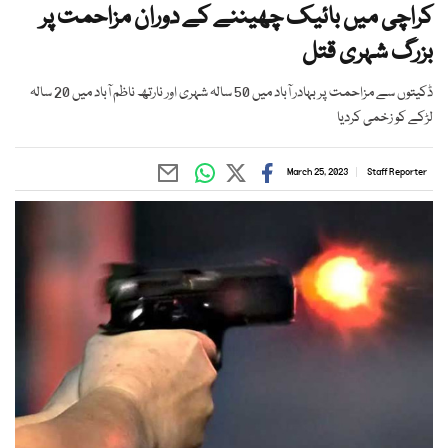
کراچی میں بائیک چھیننے کے دوران مزاحمت پر
بزرگ شہری قتل
ڈکیتوں سے مزاحمت پر بہادر آباد میں 50 سالہ شہری اور نارتھ ناظم آباد میں 20 سالہ
لڑکے کو زخمی کردیا
March 25, 2023
Staff Reporter