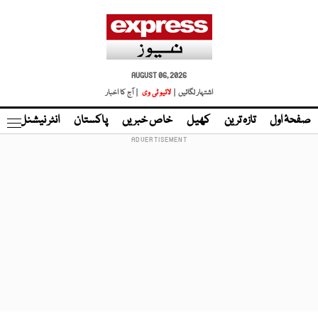
AUGUST 06, 2026
اشتہار لگائیں |
لائیو ٹی وی
| آج کا اخبار
صفحۂ اول
تازہ ترین
کھیل
خاص خبریں
پاکستان
انٹر نیشنل
ٹا