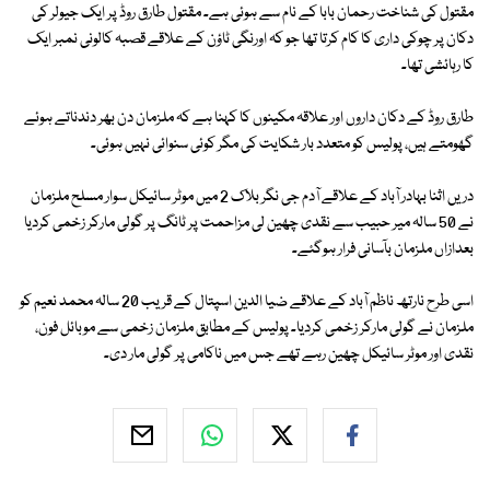
مقتول کی شناخت رحمان بابا کے نام سے ہوئی ہے۔ مقتول طارق روڈ پر ایک جیولر کی
دکان پر چوکی داری کا کام کرتا تھا جو کہ اورنگی ٹاؤن کے علاقے قصبہ کالونی نمبر ایک
کا رہائشی تھا۔
طارق روڈ کے دکان داروں اور علاقہ مکینوں کا کہنا ہے کہ ملزمان دن بھر دندناتے ہوئے
گھومتے ہیں، پولیس کو متعدد بار شکایت کی مگر کوئی سنوائی نہیں ہوئی۔
دریں اثنا بہادر آباد کے علاقے آدم جی نگر بلاک 2 میں موٹر سائیکل سوار مسلح ملزمان
نے 50 سالہ میر حبیب سے نقدی چھین لی مزاحمت پر ٹانگ پر گولی مارکر زخمی کردیا
بعدازاں ملزمان بآسانی فرار ہوگئے۔
اسی طرح نارتھ ناظم آباد کے علاقے ضیا الدین اسپتال کے قریب 20 سالہ محمد نعیم کو
ملزمان نے گولی مارکر زخمی کردیا۔ پولیس کے مطابق ملزمان زخمی سے موبائل فون،
نقدی اور موٹر سائیکل چھین رہے تھے جس میں ناکامی پر گولی مار دی۔