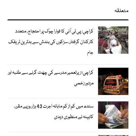
متعلقہ
کراچی: پی ٹی آئی کا فوارا چوک پر احتجاج، متعدد
کارکنان گرفتار، سڑکوں کی بندش سے بدترین ٹریفک
جام
کراچی؛ زیرتعمیر مدرسے کی چھت گرنے سے طلبہ اور
مزدور زخمی
سندھ میں کم از کم ماہانہ اجرت 43 ہزار روپے مقرر،
کابینہ نے منظوری دیدی