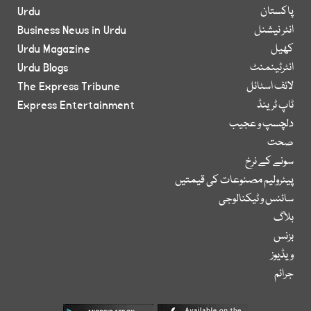
پاکستان
Urdu
انٹر نیشنل
Business News in Urdu
کھیل
Urdu Magazine
انٹرٹینمنٹ
Urdu Blogs
لائف اسٹائل
The Express Tribune
ٹاپ ٹرینڈ
Express Entertainment
دلچسپ و عجیب
صحت
سونے کے نرخ
پیٹرولیم مصنوعات کی قیمتیں
سائنس و ٹیکنالوجی
بلاگ
بزنس
ویڈیوز
جرائم