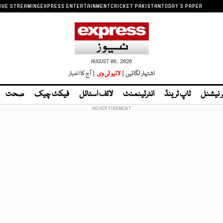
IVE STREAMING
EXPRESS ENTERTAINMENT
CRICKET PAKISTAN
TODAY'S PAPER
AUGUST 06, 2026
اشتہار لگائیں |
لائیو ٹی وی
| آج کا اخبار
ر نیشنل
ٹاپ ٹرینڈ
انٹرٹینمنٹ
لائف اسٹائل
فیکٹ چیک
صحت