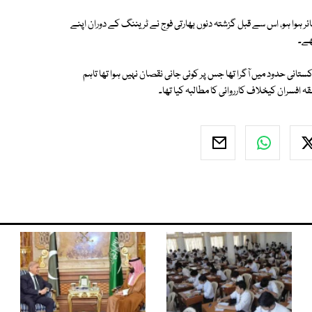
ر ہوا ہو، اس سے قبل گزشتہ دنوں بھارتی فوج نے ٹریننگ کے دوران اپنے
انی حدود میں آگرا تھا جس پر کوئی جانی نقصان نہیں ہوا تھا تاہم
افسران کیخلاف کارروائی کا مطالبہ کیا تھا۔