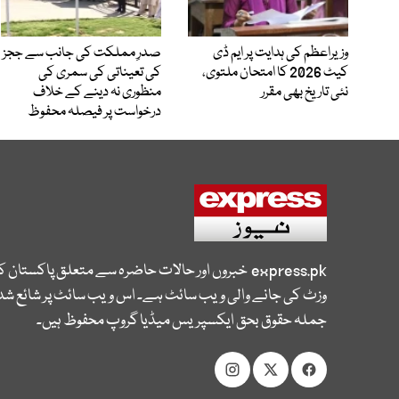
وزیراعظم کی ہدایت پر ایم ڈی
صدرِ مملکت کی جانب سے ججز
کیٹ 2026 کا امتحان ملتوی،
کی تعیناتی کی سمری کی
نئی تاریخ بھی مقرر
منظوری نہ دینے کے خلاف
درخواست پر فیصلہ محفوظ
express.pk
خبروں اور حالات حاضرہ سے متعلق پاکستان 
وزٹ کی جانے والی ویب سائٹ ہے۔ اس ویب سائٹ پر شائع شدہ
جملہ حقوق بحق ایکسپریس میڈیا گروپ محفوظ ہیں۔