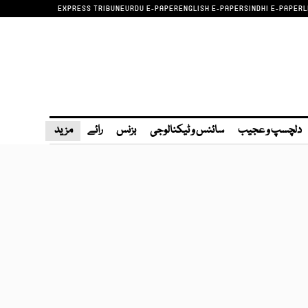
EXPRESS TRIBUNE
URDU E-PAPER
ENGLISH E-PAPER
SINDHI E-PAPER
L
دلچسپ و عجیب
سائنس و ٹیکنالوجی
بزنس
رائے
مزید