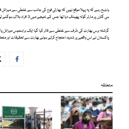
واضح رہے کہ یہ پہلا موقع نہیں کہ بھارتی فوج کی جانب سے غلطی سے میزائل فائ
ہی گاؤں پر مارٹر گولہ پھینک دیا تھا جس کے نتیجے میں 3 افراد ہلاک ہوگئے تھے۔
گزشتہ برس بھارت کی طرف سے غلطی سے فائر کیا گیا ایک براہموس میزائل پاکست
پاکستان نے اس واقعے پر شدید احتجاج کرتے ہوئے بھارت سے تحقیقات اور متعلقہ 
متعلقہ