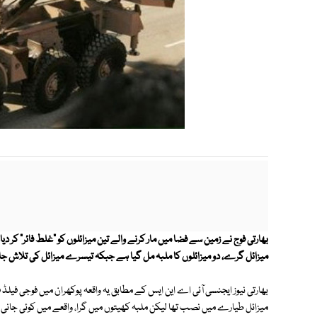
بھارتی فوج نے زمین سے فضا میں مار کرنے والے تین میزائلوں کو "غلط فائر" کر
میزائل گرے، دو میزائلوں کا ملبہ مل گیا ہے جبکہ تیسرے میزائل کی تلاش ج
بھارتی نیوز ایجنسی آئی اے این ایس کے مطابق یہ واقعہ پوکھران میں فوجی فیلڈ
میزائل طیارے میں نصب تھا لیکن ملبہ کھیتوں میں گرا، واقعے میں کوئی جانی