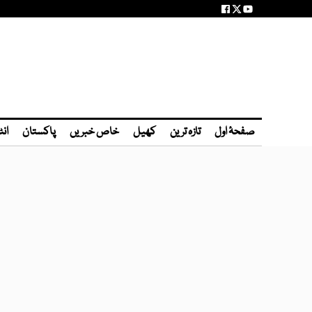
صفحۂ اول
تازہ ترین
کھیل
خاص خبریں
پاکستان
انٹ