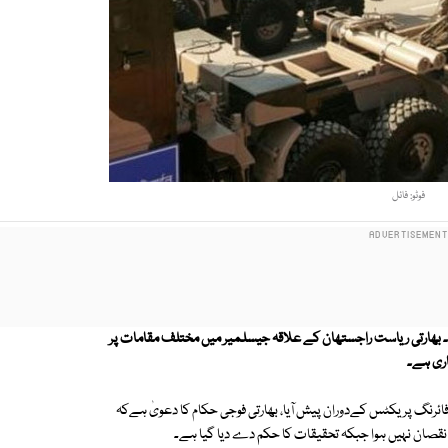
فوٹو: فائل
 دیا۔ بھارتی ریاست راجستھان کے علاقہ جیسلمیر میں مختلف مقامات پر
اری ہے۔
 فائرنگ پریکٹس کےدوران پیش آیا، بھارتی فوجی حکام کا دعویٰ ہےکہ
 نقصان نہیں ہوا جبکہ تحقیقات کا حکم دے دیا گیا ہے۔