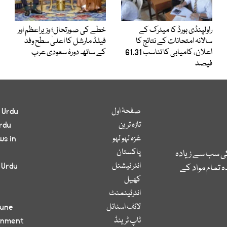
راولپنڈی بورڈ کا میٹرک کے
خطے کی صورتحال؛ وزیراعظم اور
سالانہ امتحانات کے نتائج کا
فیلڈ مارشل کا اعلیٰ سطح وفد
اعلان، کامیابی کا تناسب 61.31
کے ساتھ دورۂ سعودی عرب
فیصد
صفحۂ اول
 Urdu
تازہ ترین
rdu
غزہ لہو لہو
ws in
پاکستان
کی سب سے زیادہ
انٹر نیشنل
 Urdu
 تمام مواد کے
کھیل
انٹرٹینمنٹ
لائف اسٹائل
bune
ٹاپ ٹرینڈ
inment