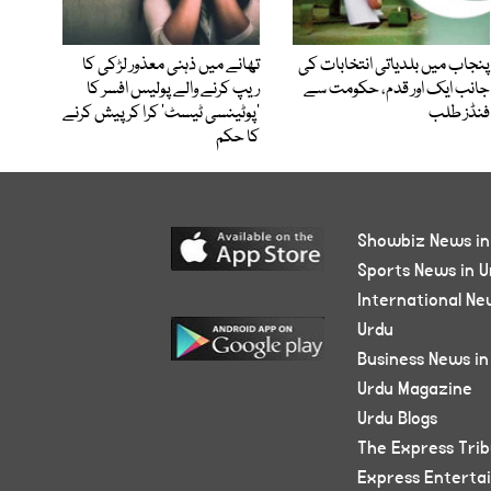
پنجاب میں بلدیاتی انتخابات کی
تھانے میں ذہنی معذور لڑکی کا
جانب ایک اور قدم، حکومت سے
ریپ کرنے والے پولیس افسر کا
فنڈز طلب
’پوٹینسی ٹیسٹ‘ کرا کر پیش کرنے
کا حکم
Showbiz News in
Sports News in U
International Ne
Urdu
Business News in
Urdu Magazine
Urdu Blogs
The Express Tri
Express Enterta