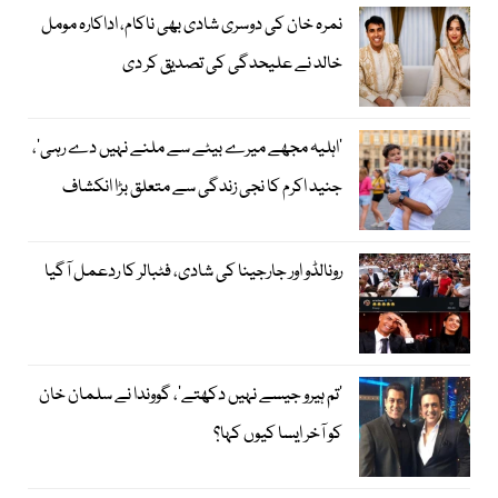
نمرہ خان کی دوسری شادی بھی ناکام، اداکارہ مومل
خالد نے علیحدگی کی تصدیق کر دی
’اہلیہ مجھے میرے بیٹے سے ملنے نہیں دے رہی‘،
جنید اکرم کا نجی زندگی سے متعلق بڑا انکشاف
رونالڈو اور جارجینا کی شادی، فٹبالر کا ردعمل آگیا
’تم ہیرو جیسے نہیں دکھتے‘، گووندا نے سلمان خان
کو آخر ایسا کیوں کہا؟