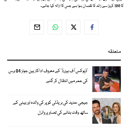
کا 100 کروڑ سے زائد کا نقصان ہوا ہے جس کا ازالہ کیا جائے۔
متعلقہ
’ڈیوکس آف ہیزرڈ‘ کے معروف اداکار بین جونز 84 برس
کی عمر میں انتقال کر گئے
جیجی حدید کی بریڈلی کوپر کی والدہ اور بیٹی کے
ساتھ وقت بتانے کی تصاویر وائرل