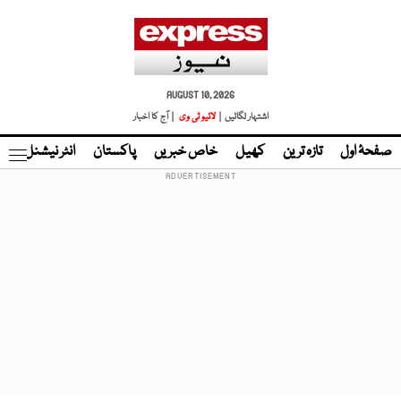
AUGUST 10, 2026
اشتہار لگائیں |
لائیو ٹی وی
| آج کا اخبار
صفحۂ اول
تازہ ترین
کھیل
خاص خبریں
پاکستان
انٹر نیشنل
ٹا