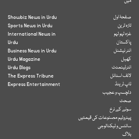
میں
صفحۂ اول
Showbiz News in Urdu
تازہ ترین
Sports News in Urdu
غزہ لہو لہو
International News in
پاکستان
Urdu
انٹر نیشنل
Business News in Urdu
کھیل
Urdu Magazine
انٹرٹینمنٹ
Urdu Blogs
لائف اسٹائل
The Express Tribune
ٹاپ ٹرینڈ
Express Entertainment
دلچسپ و عجیب
صحت
سونے کے نرخ
پیٹرولیم مصنوعات کی قیمتیں
سائنس و ٹیکنالوجی
بلاگ