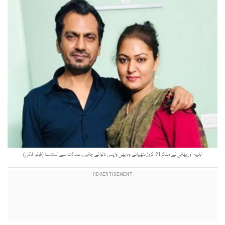
اہلیہ اور بھائی نے ملکر 21 کروڑ ہتھیائے وہ بھی واپس دلوائے جائیں، عدالت سے استدعا (فوٹو: فائل)