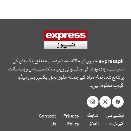
express.pk
خبروں اور حالات حاضرہ سے متعلق پاکستان کی
سب سے زیادہ وزٹ کی جانے والی ویب سائٹ ہے۔ اس ویب سائٹ
پر شائع شدہ تمام مواد کے جملہ حقوق بحق ایکسپریس میڈیا
گروپ محفوظ ہیں۔
ایکسپریس
ضابطہ
Privacy
Contact
کے بارے
اخلاق
Policy
Us