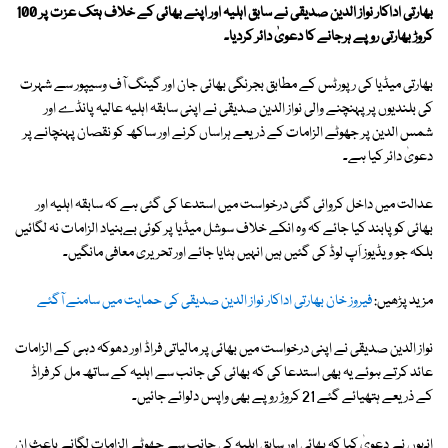
بھارتی اداکار نواز الدین صدیقی نے سابق اہلیہ اور اپنے بھائی کے خلاف ہتک عزت پر 100
کروڑ بھارتی روپے ہرجانے کا دعویٰ دائر کردیا۔
بھارتی میڈیا کی رپورٹس کے مطابق بجرنگی بھائی جان اور گینگ آف وسیپور سے شہرت
کی بلندیوں پر پہنچنے والی نواز الدین صدیقی نے اپنی سابقہ اہلیہ عالیہ پانڈے اور
شمس الدین پر جھوٹے الزامات کے ذریعے ہراساں کرنے اور ساکھ کو نقصان پہنچانے پر
دعویٰ دائر کیا ہے۔
عدالت میں داخل کروائی گئی درخواست میں استدعا کی گئی ہے کہ سابقہ اہلیہ اور
بھائی کو پابند کیا جائے کہ وہ انکے خلاف سوشل میڈیا پر کوئی بےبنیاد الزامات نہ لگائیں
بلکہ جو ویڈیوز اَپ لوڈ کی گئیں ہیں انہیں ہٹایا جائے اور تحریری معافی مانگیں۔
مزید پڑھیں:
فیروز خان بھارتی اداکار نواز الدین صدیقی کی حمایت میں سامنے آگئے
نواز الدین صدیقی نے اپنی درخواست میں بھائی پر مالیاتی فراڈ اور دھوکہ دہی کے الزامات
عائد کرتے ہوئے یہ بھی استدعا کی کہ بھائی کی جانب سے اہلیہ کے ساتھ مل کر فراڈ
کے ذریعے ہتھیائے گئے 21 کروڑ روپے بھی واپس دلوائے جائیں۔
انہوں نے دعویٰ کیا کہ بھائی اور سابق اہلیہ کی جانب سے جھوٹے الزامات لگانے باعث ان