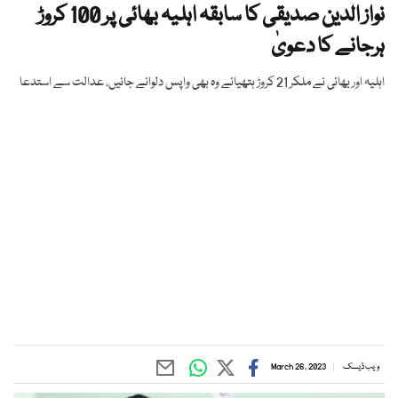
نواز الدین صدیقی کا سابقہ اہلیہ بھائی پر 100 کروڑ
ہرجانے کا دعویٰ
اہلیہ اور بھائی نے ملکر 21 کروڑ ہتھیائے وہ بھی واپس دلوائے جائیں، عدالت سے استدعا
ویب ڈیسک
March 26, 2023