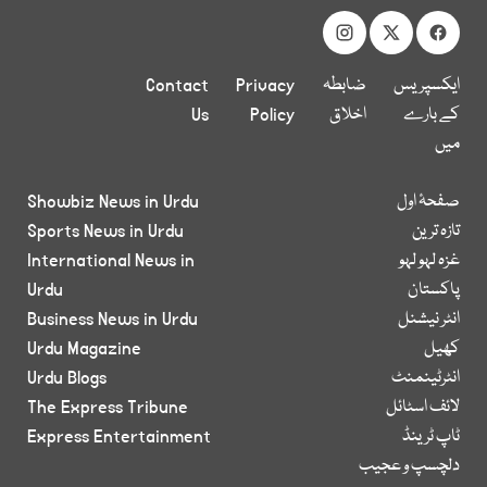
ایکسپریس
ضابطہ
Privacy
Contact
کے بارے
اخلاق
Policy
Us
میں
صفحۂ اول
Showbiz News in Urdu
تازہ ترین
Sports News in Urdu
غزہ لہو لہو
International News in
پاکستان
Urdu
انٹر نیشنل
Business News in Urdu
کھیل
Urdu Magazine
انٹرٹینمنٹ
Urdu Blogs
لائف اسٹائل
The Express Tribune
ٹاپ ٹرینڈ
Express Entertainment
دلچسپ و عجیب