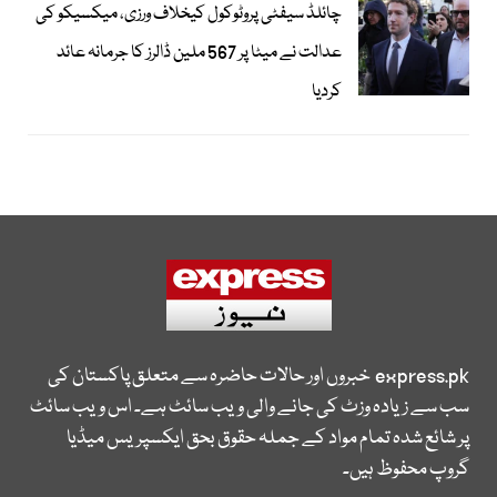
چائلڈ سیفٹی پروٹوکول کیخلاف ورزی، میکسیکو کی
عدالت نے میٹا پر 567 ملین ڈالرز کا جرمانہ عائد
کردیا
express.pk
خبروں اور حالات حاضرہ سے متعلق پاکستان کی
سب سے زیادہ وزٹ کی جانے والی ویب سائٹ ہے۔ اس ویب سائٹ
پر شائع شدہ تمام مواد کے جملہ حقوق بحق ایکسپریس میڈیا
گروپ محفوظ ہیں۔