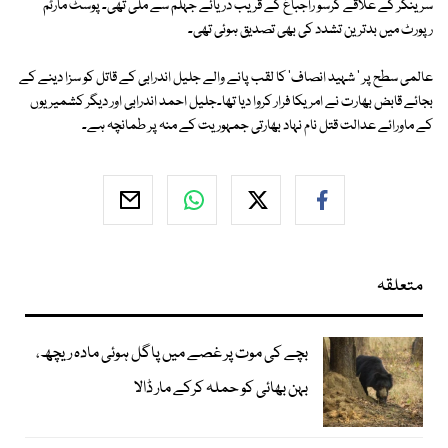
سرینگر کے علاقے کرسو راجباغ کے قریب دریائے جہلم سے ملی تھی۔ پوسٹ مارٹم
رپورٹ میں بدترین تشدد کی بھی تصدیق ہوئی تھی۔
عالمی سطح پر ' شہید انصاف' کا لقب پانے والے جلیل اندرابی کے قاتل کو سزا دینے کے
بجائے قابض بھارت نے امریکا فرار کروا دیا تھا۔جلیل احمد اندرابی اور دیگر کشمیریوں
کے ماورائے عدالت قتل نام نہاد بھارتی جمہوریت کے منہ پر طمانچہ ہے۔
متعلقہ
بچے کی موت پر غصے میں پاگل ہوئی مادہ ریچھ،
بہن بھائی کو حملہ کرکے مار ڈالا