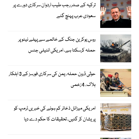
ترکیہ کے صدر رجب طیب اردوان سرکاری دورے پر
سعودی عرب پہنچ گئے
روس یوکرین جنگ کے خاتمے سے پہلے نیٹو پر
حملہ کرسکتا ہے، امریکی انٹیلی جنس
حوثی ڈرون حملہ، یمن کی سرکاری فورسز کے 3 اہلکار
ہلاک، 4 زخمی
امریکی میزائل ذخائر کم ہونے کی خبریں ٹرمپ کو
پریشان کر گئیں، تحقیقات کا حکم دے دیا