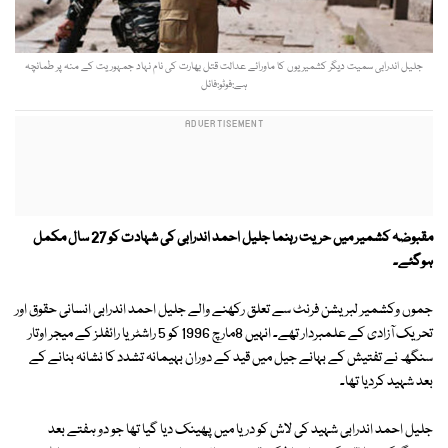
جلیل اندرابی سمیت دیگر کشمیریوں کا ماورائے عدالت قتل بھارت کی نام نہاد جمہوریت کے منہ پر طمانچہ
ہے:فوٹو:فائل
مقبوضہ کشمیر میں حریت رہنما جلیل احمد اندرابی کی شہادت کو 27 سال مکمل
ہوگئے۔
جموں وکشمیر لبریشن فرنٹ سے تعلق رکھنے والے جلیل احمد اندرابی انسانی حقوق اور
تحریک آزادی کے علمبردار تھے۔ انہیں 8مارچ 1996 کو 5 راشٹریا رائفلز کے میجر اوتار
سنگھ نے تفتیش کے بہانے جیل میں قید کے دوران بہیمانہ تشدد کا نشانہ بنانے کے
بعد شہید کردیا تھا۔
جلیل احمد اندرابی شہید کی لاش کو دریا میں پھینک دیا گیا تھا جو دو ہفتے بعد