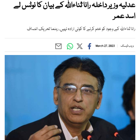
عدلیہ وزیر داخلہ رانا ثناءاللہ کے بیان کا نوٹس لے
اسد عمر
رانا ثناءاللہ کے وجود کو ختم کرنے کا کوئی ارادہ نہیں، رہنما تحریک انصاف
ویب ڈیسک
March 27, 2023