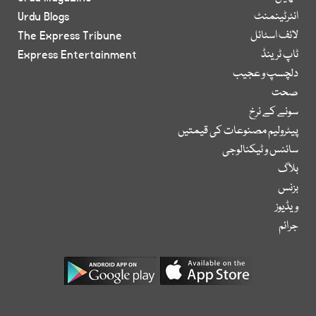
انٹرٹینمنٹ
Urdu Blogs
لائف اسٹائل
The Express Tribune
ٹاپ ٹرینڈ
Express Entertainment
دلچسپ و عجیب
صحت
سونے کے نرخ
پیٹرولیم مصنوعات کی قیمتیں
سائنس و ٹیکنالوجی
بلاگ
بزنس
ویڈیوز
جرائم