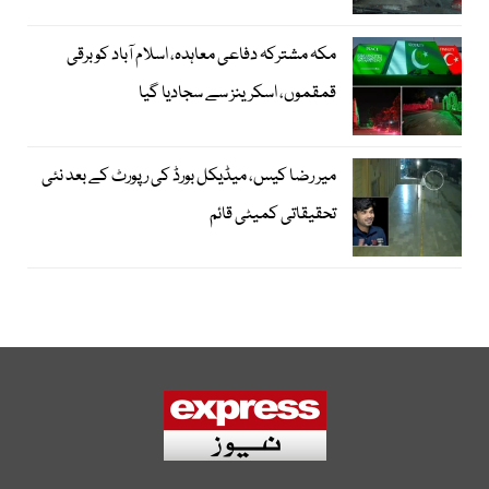
مکہ مشترکہ دفاعی معاہدہ، اسلام آباد کو برقی
قمقموں، اسکرینز سے سجادیا گیا
میر رضا کیس، میڈیکل بورڈ کی رپورٹ کے بعد نئی
تحقیقاتی کمیٹی قائم