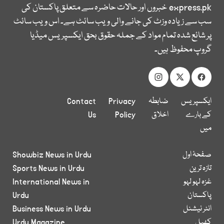
express.pk
خبروں اور حالات حاضرہ سے متعلق پاکستان کی
سب سے زیادہ وزٹ کی جانے والی ویب سائٹ ہے۔ اس ویب سائٹ
پر شائع شدہ تمام مواد کے جملہ حقوق بحق ایکسپریس میڈیا
گروپ محفوظ ہیں۔
ایکسپریس
ضابطہ
Privacy
Contact
کے بارے
اخلاق
Policy
Us
میں
صفحۂ اول
Showbiz News in Urdu
تازہ ترین
Sports News in Urdu
غزہ لہو لہو
International News in
پاکستان
Urdu
انٹر نیشنل
Business News in Urdu
کھیل
Urdu Magazine