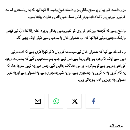
وزیر داخلہ کے بیان پر سابق وفاقی وزیر داخلہ شیخ رشید کا کہنا تھا کہ یہ ریاست پر قبضہ
کرنے والے ہیں، رانا ثناءاللہ اجرتی قاتل ملک میں قتل و غارت چاہتا ہے۔
واضح رہے کہ گزشتہ روز نجی ٹی وی کو انٹرویو میں وفاقی وزیر داخلہ رانا ثناءاللہ نے کھلی
وارننگ دیتے ہوئے کہا تھا کہ اب عمران خان یا ہم میں سے کوئی ایک بچے گا۔
رانا ثنااللہ نے کہا کہ عمران خان نے سیاست کو وہاں لاکر کھڑا کردیا ہے کہ اب دونوں
میں سے ایک کا وجود ہی باقی رہنا ہے، اس لیے جب ہم سمجھیں گے کہ ہمارے وجود
کی نفی ہورہی ہے تو ہم تو ہم ہر اس حد تک جائیں گے، جس میں یہ نہیں سوچا جاتا کہ
یہ کام کریں یہ نہ کریں یہ جمہوری ہے، اور یہ غیرجمہوری ہے، یہ اصولی ہے اور یہ غیر
اصولی، یہ چیزیں ختم ہوجاتی ہیں۔
متعلقہ