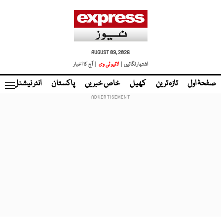
AUGUST 09, 2026
اشتہار لگائیں |
لائیو ٹی وی
| آج کا اخبار
صفحۂ اول
تازہ ترین
کھیل
خاص خبریں
پاکستان
انٹر نیشنل
ٹا