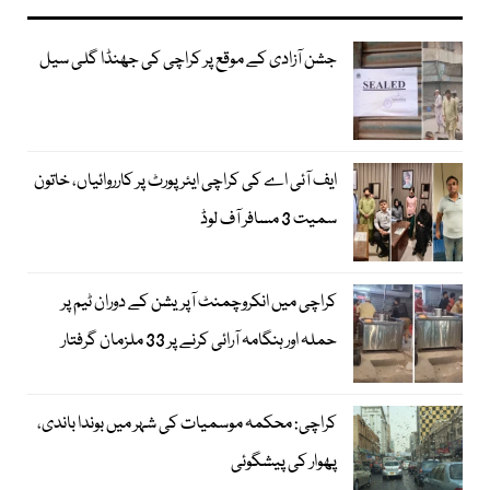
جشن آزادی کے موقع پر کراچی کی جھنڈا گلی سیل
ایف آئی اے کی کراچی ایئرپورٹ پر کارروائیاں، خاتون
سمیت 3 مسافر آف لوڈ
کراچی میں انکروچمنٹ آپریشن کے دوران ٹیم پر
حملہ اور ہنگامہ آرائی کرنے پر 33 ملزمان گرفتار
کراچی: محکمہ موسمیات کی شہر میں بوندا باندی،
پھوار کی پیشگوئی