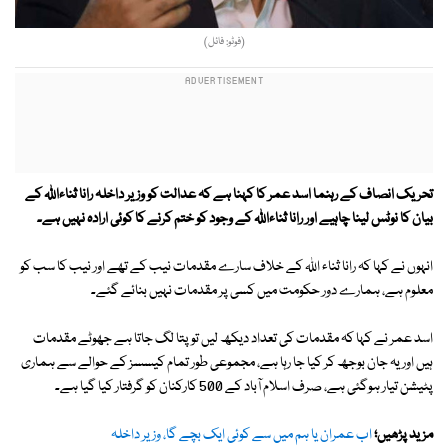
(فوٹو: فائل)
تحریک انصاف کے رہنما اسد عمر کا کہنا ہے کہ عدالت کو وزیر داخلہ رانا ثناءاللہ کے
بیان کا نوٹس لینا چاہیے اور رانا ثناءاللہ کے وجود کو ختم کرنے کا کوئی ارادہ نہیں ہے۔
انہوں نے کہا کہ رانا ثناء اللہ کے خلاف سارے مقدمات نیب کے تھے اور نیب کا سب کو
معلوم ہے، ہمارے دور حکومت میں کسی پر مقدمات نہیں بنائے گئے۔
اسد عمر نے کہا کہ مقدمات کی تعداد دیکھ لیں تو پتا لگ جاتا ہے جھوٹے مقدمات
ہیں اور یہ جان بوجھ کر کیا جا رہا ہے، مجموعی طور تمام کیسسز کے حوالے سے ہماری
پٹیشن تیار ہوگئی ہے، صرف اسلام آباد کے 500 کارکنان کو گرفتار کیا گیا ہے۔
مزید پڑھیں؛
اب عمران یا ہم میں سے کوئی ایک بچے گا، وزیر داخلہ