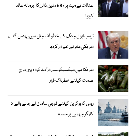
عدالت نے میٹا پر 567 ملین ڈالرز کا جرمانہ عائد
کردیا
ٹرمپ ایران جنگ کے خطرناک جال میں پھنس گئے،
امریکی ماہر نے خبردار کردیا
امریکا میں میکسیکو سے درآمد کردہ ہری مرچ
صحت کیلئے خطرناک قرار
روس کا یوکرین کیلئے فوجی سامان لے جانے والے 3
کارگو جہازوں پر حملہ