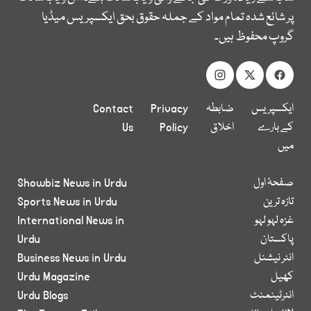
پر شائع شدہ تمام مواد کے جملہ حقوق بحق ایکسپریس میڈیا
گروپ محفوظ ہیں۔
ایکسپریس
ضابطہ
Privacy
Contact
کے بارے
اخلاق
Policy
Us
میں
صفحۂ اول
Showbiz News in Urdu
تازہ ترین
Sports News in Urdu
غزہ لہو لہو
International News in
پاکستان
Urdu
انٹر نیشنل
Business News in Urdu
کھیل
Urdu Magazine
انٹرٹینمنٹ
Urdu Blogs