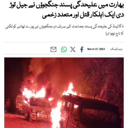
بھارت میں علیحدگی پسند جنگجوؤں نے جیل توڑ
دی ایک اہلکار قتل اور متعدد زخمی
ناگالینڈ کی علیحدگی پسند جماعت کے صرف دو جنگجوؤں نے پورے تھانے کو تگنی
کا ناچ نچوا دیا
ویب ڈیسک
March 27, 2023