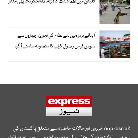
فلپائن میں 5.8 شدت کا زلزلہ، دارالحکومت بھی متاثر
آبنائے ہرمز میں نئے نظام کی تجویز، جہازوں سے
سروس فیس وصول کرنے کا منصوبہ سامنے آگیا
express.pk
خبروں اور حالات حاضرہ سے متعلق پاکستان کی
سب سے زیادہ وزٹ کی جانے والی ویب سائٹ ہے۔ اس ویب سائٹ