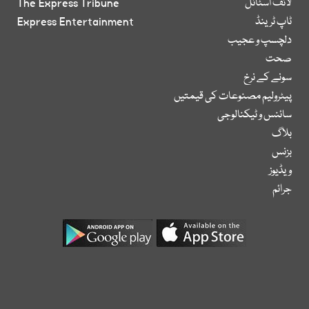
لائف اسٹائل
The Express Tribune
ٹاپ ٹرینڈ
Express Entertainment
دلچسپ و عجیب
صحت
سونے کے نرخ
پیٹرولیم مصنوعات کی قیمتیں
سائنس و ٹیکنالوجی
بلاگ
بزنس
ویڈیوز
جرائم