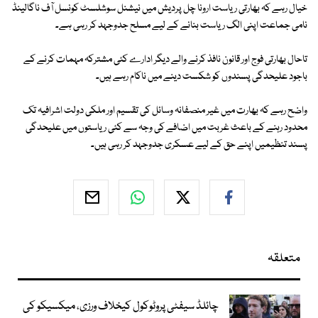
خیال رہے کہ بھارتی ریاست ارونا چل پردیش میں نیشنل سوشلسٹ کونسل آف ناگالینڈ
نامی جماعت اپنی الگ ریاست بنانے کے لیے مسلح جدوجہد کر رہی ہے۔
تاحال بھارتی فوج اور قانون نافذ کرنے والے دیگر ادارے کئی مشترکہ مہمات کرنے کے
باجود علیحدگی پسندوں کو شکست دینے میں ناکام رہے ہیں۔
واضح رہے کہ بھارت میں غیر منصفانہ وسائل کی تقسیم اور ملکی دولت اشرافیہ تک
محدود رہنے کے باعث غربت میں اضافے کی وجہ سے کئی ریاستوں میں علیحدگی
پسند تنظیمیں اپنے حق کے لیے عسکری جدوجہد کر رہی ہیں۔
متعلقہ
چائلڈ سیفٹی پروٹوکول کیخلاف ورزی، میکسیکو کی