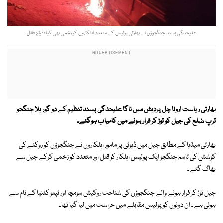
علیحدگی پسند جنگجوؤں نے بھارتی پولیس کے متعدد اہلکاروں کو زخمی بھی کیا؛ فوٹو: فائل
بھارتی ریاست ارونا چل پردیش میں ناگا علیحدگی پسند تنظیم کے دو گوریلا جنگجو
ترپ ضلع کی جیل کو توڑ کر فرار ہونے میں کامیاب ہوگئے۔
بھارتی میڈیا کے مطابق جیل میں ڈیوٹی پر مامور اہلکاروں نے جنگجوؤں کو روکنے کی
کوشش کی تاہم جنگجو ایک پولیس اہلکار کو قتل اور متعدد کو زخمی کرکے جیل سے
بھاگ گئے۔
جیل توڑ کر فرار ہونے والے جنگجوؤں کی شناخت روکیش ہومچا اور ٹپتو کٹنیا کے نام سے
ہوئی ہے۔ ان دونوں کو پولیس مقابلے میں حراست میں لیا گیا تھا۔