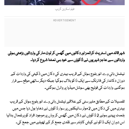
فوٹو اسکرین گریپ
شہر قائد میں اسٹریٹ کرائمز اور دکانوں میں گھس کر لوٹ مار کی وارداتوں بڑھتی ہوئی
وارداتوں سے عاجز شہریوں نے ڈاکوؤں سے خود ہی نمٹنا شروع کر دیا۔
نیشنل ہائی وے انور بلوچ ہوٹل کے قریب بیٹری کی دکان میں ڈکیتی کی واردات کے
دوران دکاندار کی فائرنگ سے ایک ڈاکو ہلاک ہوگیا جبکہ دیگر ساتھی موقع سے فرار
ہوگئے، واردات کی فوٹیج بھی سوشل میڈیا پر وائرل ہوگئی۔
تفصیلات کے مطابق ملیر سٹی کے علاقے نیشنل ہائی وے انور بلوچ ہوٹل کے قریب
بیٹری میں کی دکان میں 2 موٹر سائیکلوں پر سوار ڈاکوؤں نے دھاوا بول دیا جس میں
ہلمٹ پہنے ہوئے 2 ڈاکوؤں نے دکان میں گھس کر وہاں پر موجود افراد کو یرغمال بنالیا
اس دوران ایک ڈاکو نے کیش کاؤنٹر سے نقدی جمع کر کے تھیلے میں جمع کی۔