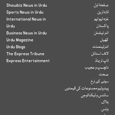
صفحۂ اول
Showbiz News in Urdu
تازہ ترین
Sports News in Urdu
غزہ لہو لہو
International News in
پاکستان
Urdu
انٹر نیشنل
Business News in Urdu
کھیل
Urdu Magazine
انٹرٹینمنٹ
Urdu Blogs
لائف اسٹائل
The Express Tribune
ٹاپ ٹرینڈ
Express Entertainment
دلچسپ و عجیب
صحت
سونے کے نرخ
پیٹرولیم مصنوعات کی قیمتیں
سائنس و ٹیکنالوجی
بلاگ
بزنس