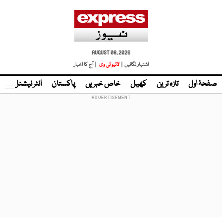
AUGUST 08, 2026
اشتہار لگائیں |
لائیو ٹی وی
| آج کا اخبار
صفحۂ اول
تازہ ترین
کھیل
خاص خبریں
پاکستان
انٹر نیشنل
ٹا