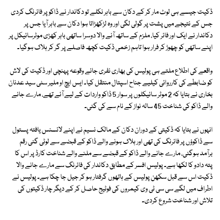
ڈکیت جیسے ہی لوٹ مار کر کے دکان سے باہر نکلے تو دکاندار نے ڈاکو پر فائرنگ کردی
جس کے نتیجے میں پشت پر گولی لگی اور وہ لڑکھڑاتا ہوا دکان سے باہر آیا جس پر
دکاندار نے ایک اور فائر کیا، ملزم کے ساتھ آنے والا دوسرا ساتھی باہر کھڑی موٹرسائیکل پر
اپنے ساتھی کو چھوڑ کر فرار ہوا تاہم زخمی ڈکیت کچھ فاصلے پر گر کر ہلاک ہوگیا۔
واقعے کی اطلاع ملتے ہی پولیس کی بھاری نفری جائے وقوعہ پہنچی اور ڈکیت کی لاش
کو ضابطے کی کارروائی کیلیے جناح اسپتال منتقل کیا۔ ایس ایچ او ملیر سٹی سید عدنان
بخاری نے بتایا کہ 2 موٹر سائیکلوں پر سوار 5 ڈاکو واردات کے لیے آئے تھے، مارے جانے
والے ڈاکو کی شناخت 45 سالہ نواز کے نام سے کی گئی۔
انہوں نے بتایا کہ ڈکیتی کے دوران دکان کے مالک نسیم نے اپنے لائسنس یافتہ پستول
سے ڈاکوؤں پر فائرنگ کی تھی اور ہلاک ہونے والے ڈاکو کے قبضے سے لوٹی گئی رقم
برآمد ہوگئی، مارے جانے والے ڈاکو کے قبضے سے ملنے والے شناخت کارڈ پر اس کا
پتہ دادو کا لکھا ہے۔ پولیس افسر کے مطابق دکاندار کی فائرنگ سے مارے جانے والا
ڈکیت اس سے قبل سکھن پولیس کے ہاتھوں گرفتار ہو کر جیل جا چکا ہے۔ پولیس نے
اطراف میں لگے سی سی ٹی وی کیمروں کی فوٹیج حاصل کر کے دیگر چار ڈکیتوں کی
تلاش اور شناخت شروع کردی۔