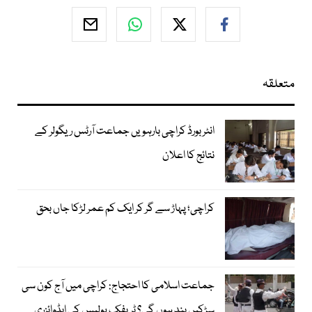
متعلقہ
انٹر بورڈ کراچی بارہویں جماعت آرٹس ریگولر کے
نتائج کا اعلان
کراچی؛ پہاڑ سے گر کر ایک کم عمر لڑکا جاں بحق
جماعت اسلامی کا احتجاج: کراچی میں آج کون سی
سڑکیں بند ہوں گی؟ ٹریفک پولیس کی ایڈوائزری