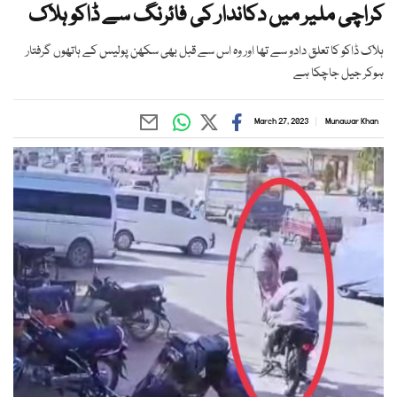
کراچی ملیر میں دکاندار کی فائرنگ سے ڈاکو ہلاک
ہلاک ڈاکو کا تعلق دادو سے تھا اور وہ اس سے قبل بھی سکھن پولیس کے ہاتھوں گرفتار
ہوکر جیل جاچکا ہے
March 27, 2023
Munawar Khan