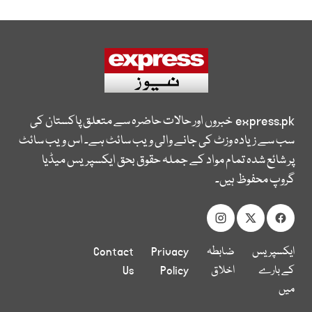
express.pk
خبروں اور حالات حاضرہ سے متعلق پاکستان کی
سب سے زیادہ وزٹ کی جانے والی ویب سائٹ ہے۔ اس ویب سائٹ
پر شائع شدہ تمام مواد کے جملہ حقوق بحق ایکسپریس میڈیا
گروپ محفوظ ہیں۔
ایکسپریس
ضابطہ
Privacy
Contact
کے بارے
اخلاق
Policy
Us
میں