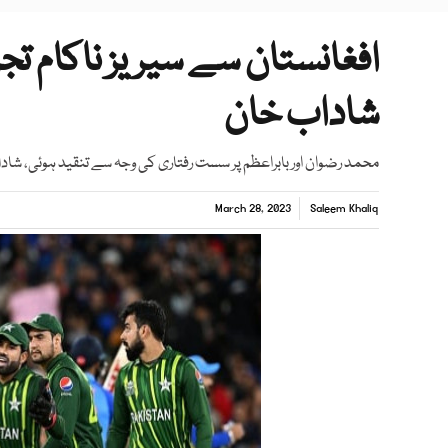
افغانستان سے سیریز ناکام تجر
شاداب خان
محمد رضوان اور بابراعظم پر سست رفتاری کی وجہ سے تنقید ہوئی، شاد
March 28, 2023
Saleem Khaliq