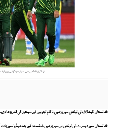
کھلاڑی ناکامی سے سبق سیکھتے ہیں،ایک کو 
افغانستان کیخلاف ٹی ٹوئنٹی سیریز میں ناکام تجربوں نے سینئرز کی قدر بڑھا دی۔
افغانستان سے دوسرے ٹی ٹوئنٹی اور سیریز میں شکست کے بعد میڈیا سے بات کر