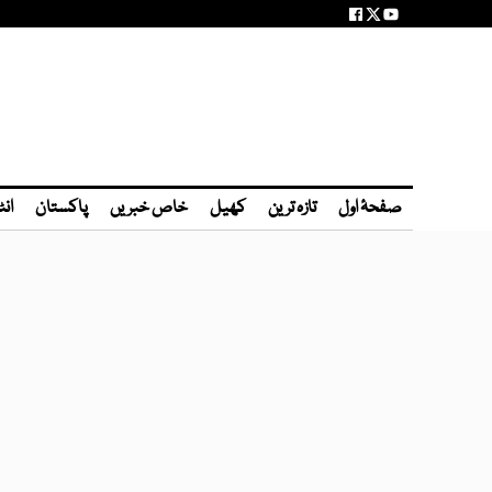
صفحۂ اول
تازہ ترین
کھیل
خاص خبریں
پاکستان
انٹ