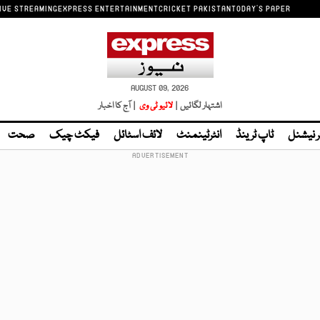
IVE STREAMING
EXPRESS ENTERTAINMENT
CRICKET PAKISTAN
TODAY'S PAPER
AUGUST 09, 2026
اشتہار لگائیں |
لائیو ٹی وی
| آج کا اخبار
ر نیشنل
ٹاپ ٹرینڈ
انٹرٹینمنٹ
لائف اسٹائل
فیکٹ چیک
صحت