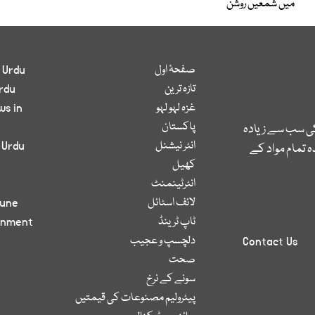
میں شمعیں روشن
صفحۂ اول
 Urdu
تازہ ترین
rdu
غزہ لہو لہو
ws in
پاکستان
کی سب سے زیادہ
انٹر نیشنل
 Urdu
 تمام مواد کے
کھیل
انٹرٹینمنٹ
لائف اسٹائل
bune
ٹاپ ٹرینڈ
inment
دلچسپ و عجیب
Contact Us
صحت
سونے کے نرخ
پیٹرولیم مصنوعات کی قیمتیں