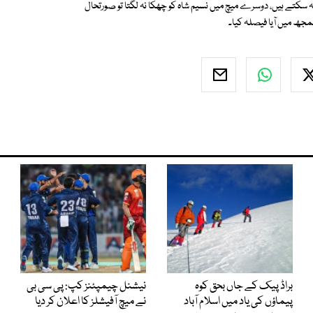
 کہہ سکتے ہیں، دوسرے میچ میں نسیم شاہ کو چھکا نہ لگتا تو صورتحال
مجھ میں آیا فیصلہ کیا۔
براڈ پیک کے جاں بحق کوہ
نیشنل چیمپئنز کپ: پی سی بی
پیماؤں کی یاد میں اسلام آباد
نے میچ آفیشلز کا اعلان کر دیا