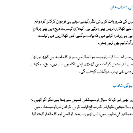
تی، شاداب خان
تقبل کی ضروریات کو پیش نظر رکھتے ہوئے ہی نوجوان کرکٹرز کو مواقع
ں، نئے کھلاڑی نروس بھی ہوتے ہیں، کھلاڑی تیسرے میچ میں بھی پرفارم
یں ہی پرفارم کرنے میں کامیاب ہوگئے، کئی کھلاڑیوں میں ٹیلنٹ
ٓؤ تو ٹیم بھی نہیں بنتی۔
ہے کہ ایسا کرتے تو ویسا ہوتا مگر اس سیریز کا مقصد ہی کچھ اور تھا،
، انٹرنیشنل کرکٹ میں کھلاڑی اپنی ناکامیوں سے بھی سبق سیکھتے
گی میں بھی بہتری دیکھنے کو ملے گی۔
 ہوگی، شاداب
ر انھوں نے کہاکہ سوال تو سلیکشن کمیٹی سے بنتا ہے مگر اگر انھیں نہ
ئرز کو صلاحیتیں نکھارنے کے مواقع فراہم کریں، کرکٹرز نے ڈومیسٹک میں
 سلیکٹرز کی نظروں میں آئے،انھوں نے خود کو قومی ٹیم کا حقدار ثابت کیا