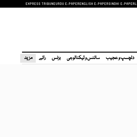
EXPRESS TRIBUNE
URDU E-PAPER
ENGLISH E-PAPER
SINDHI E-PAPER
L
دلچسپ و عجیب
سائنس و ٹیکنالوجی
بزنس
رائے
مزید