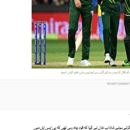
نکال کر دوسرے کے لانے سے ٹیم نہیں بنتی۔ فوٹو: گیٹی امیجز
تے ہوئے شاداب خان نے کہا کہ قوم چاہ رہی تھی کہ پی ایس ایل میں