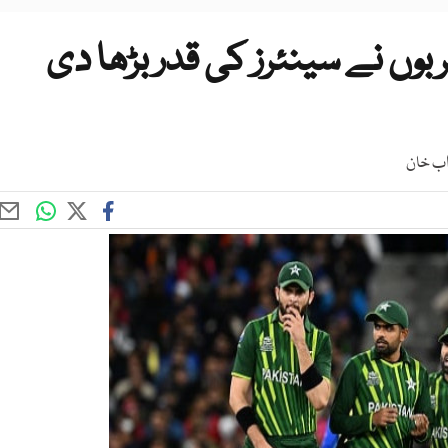
بوں نے سینئرز کی قدر بڑھا دی
اب خان