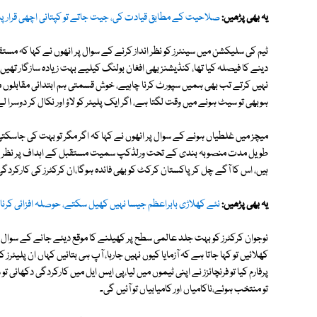
یہ بھی پڑھیں:
صلاحیت کے مطابق قیادت کی، جیت جاتے تو کپتانی اچھی قرار پا
ٹیم کی سلیکشن میں سینئرز کو نظر انداز کرنے کے سوال پر انھوں نے کہا کہ مس
دینے کا فیصلہ کیا تھا، کنڈیشنز بھی افغان بولنگ کیلیے بہت زیادہ سازگار تھی
نہیں کرتے تب بھی ہمیں سپورٹ کرنا چاہیے، خوش قسمتی ہم ابتدائی مقابلوں م
ہوبھی تو سیٹ ہونے میں وقت لگتا ہے، اگر ایک پلیئر کو لاؤ اور نکال کر دوسرا لے ا
میچز میں غلطیاں ہونے کے سوال پر انھوں نے کہا کہ اگر مگر تو بہت کی جاسکتی 
طویل مدت منصوبہ بندی کے تحت ورلڈکپ سمیت مستقبل کے اہداف پر نظر ہے
ہیں، اس کا آگے چل کر پاکستان کرکٹ کو بھی فائدہ ہوگا،ان کرکٹرز کی کارکرد
یہ بھی پڑھیں:
نئے کھلاڑی بابراعظم جیسا نہیں کھیل سکتے، حوصلہ افزائی کرنا
نوجوان کرکٹرز کو بہت جلد عالمی سطح پر کھیلنے کا موقع دیئے جانے کے سوال پ
کھلائیں تو کہا جاتا ہے کہ آزمایا کیوں نہیں جارہا، آپ ہی بتائیں کہاں ان پلی
پرفارم کیا تو فرنچائزز نے اپنی ٹیموں میں لیا،پی ایس ایل میں کارکردگی دکھائی تو
تو منتخب ہوئے،ناکامیاں اور کامیابیاں تو آئیں گی۔