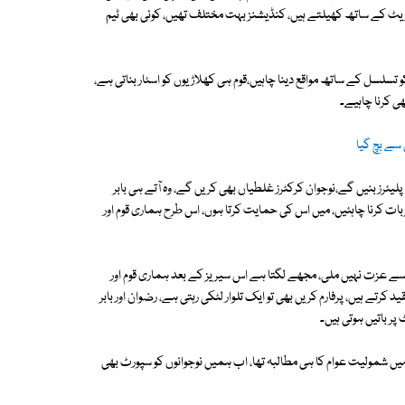
ک ریٹ کے ساتھ کھیلتے ہیں، کنڈیشنز بہت مختلف تھیں، کوئی بھی ٹیم
و تسلسل کے ساتھ مواقع دینا چاہیں،قوم ہی کھلاڑیوں کو اسٹار بناتی ہے،
ی کرنا چاہیے۔
سے بچ گیا
لیئرز بنیں گے،نوجوان کرکٹرز غلطیاں بھی کریں گے، وہ آتے ہی بابر
جربات کرنا چاہئیں، میں اس کی حمایت کرتا ہوں، اس طرح ہماری قوم اور
ے عزت نہیں ملی، مجھے لگتا ہے اس سیریز کے بعد ہماری قوم اور
رتے ہیں، پرفارم کریں بھی تو ایک تلوار لٹکی رہتی ہے، رضوان اور بابر
ر باتیں ہوتی ہیں۔
میں شمولیت عوام کا ہی مطالبہ تھا، اب ہمیں نوجوانوں کو سپورٹ بھی