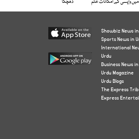
میں واپسی کے امکانات ختم
دھچکا
Showbiz News in
Sports News in U
International Ne
Urdu
Business News in
Urdu Magazine
Urdu Blogs
The Express Tri
Express Enterta