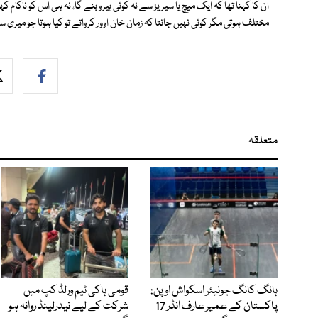
ان کا کہنا تھا کہ ایک میچ یا سیریز سے نہ کوئی ہیرو بنے گا، نہ ہی اس کو ناکام
مختلف ہوتی مگر کوئی نہیں جانتا کہ زمان خان اوور کرواتے تو کیا ہوتا جو میری س
متعلقہ
ہانگ کانگ جونیئر اسکواش اوپن:
قومی ہاکی ٹیم ورلڈ کپ میں
پاکستان کے عمیر عارف انڈر 17
شرکت کے لیے نیدرلینڈ روانہ ہو