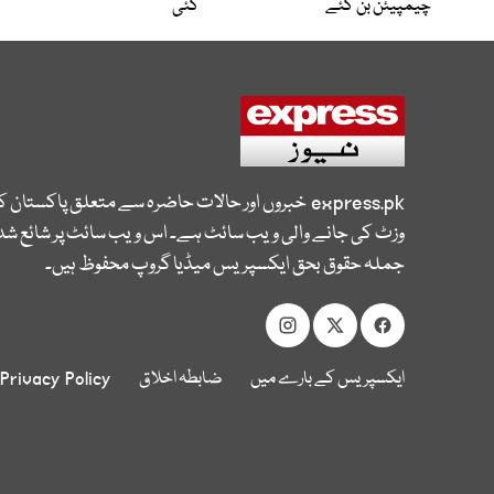
چیمپیئن بن گئے
گئی
express.pk
خبروں اور حالات حاضرہ سے متعلق پاکستان 
وزٹ کی جانے والی ویب سائٹ ہے۔ اس ویب سائٹ پر شائع شدہ
جملہ حقوق بحق ایکسپریس میڈیا گروپ محفوظ ہیں۔
ایکسپریس کے بارے میں
ضابطہ اخلاق
Privacy Policy