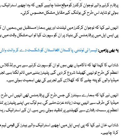
پرفارم کرنے والے نوجوان کرکٹرز کو موقع ملنا چاہیے کیوں کہ وہ اچھے اسٹرائی
ہوتی تو شاید اس طرح کی بولنگ کے مقابل مشکل محسوس کرتی۔
انہوں نے کہا کہ نوجوان کرکٹرز میں ٹیلنٹ اور یہی ہمارا مستقبل ہیں،ہمیں ان ک
پی ایس ایل میں پرفارمنس کی بنیاد پر ان کو سپورٹ کیا تو اب مشکل وقت میں بھ
یہ بھی پڑھیں:
تیسرا ٹی ٹوئنٹی، پاکستان افغانستان کو شکست دے کر وائٹ واش 
شاداب کا کہنا تھا کہ ناکامیاں بھی ہوں تو ان کو سپورٹ کرنے سے ہی ورلڈکلاس پ
اعظم کی طرح تو نہیں کھیلنا شروع کر دیں گے، پلیئرز بننے میں ٹائم لگتا ہے، ت
میڈیا والوں کو پتہ چلے گا کہ کھلاڑی کے تجربے کی بھی اہمیت ہوتی ہے۔
انہوں نے کہا کہ ہمارے سینئرز کی جس طرح کی پرفارمنس تھی انہیں اس طرح س
میڈیا کی طرف سے انہیں بہت زیادہ عزت ملے گی، ہم لوگ ہی اپنے پلیئرز پر تنقید ک
اعظم پر سست رفتاری سے کھیلنے پر تنقید ہوتی رہی ہے، ان کے اسٹرائیک ریٹ پ
شاداب خان نے کہا کہ پی ایس ایل میں اچھے اسٹرائیک والے بیٹرز کی قومی ٹیم 
کرنا چاہیے۔