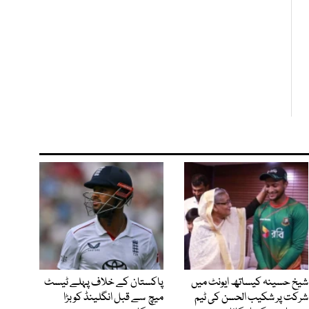
شیخ حسینہ کیساتھ ایونٹ میں
پاکستان کے خلاف پہلے ٹیسٹ
شرکت پر شکیب الحسن کی ٹیم
میچ سے قبل انگلینڈ کو بڑا