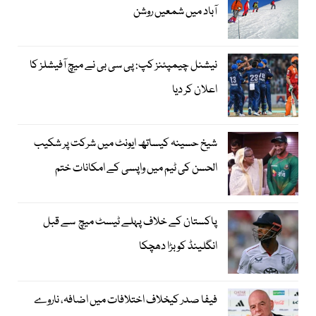
آباد میں شمعیں روشن
نیشنل چیمپئنز کپ: پی سی بی نے میچ آفیشلز کا
اعلان کر دیا
شیخ حسینہ کیساتھ ایونٹ میں شرکت پر شکیب
الحسن کی ٹیم میں واپسی کے امکانات ختم
پاکستان کے خلاف پہلے ٹیسٹ میچ سے قبل
انگلینڈ کو بڑا دھچکا
فیفا صدر کیخلاف اختلافات میں اضافہ، ناروے