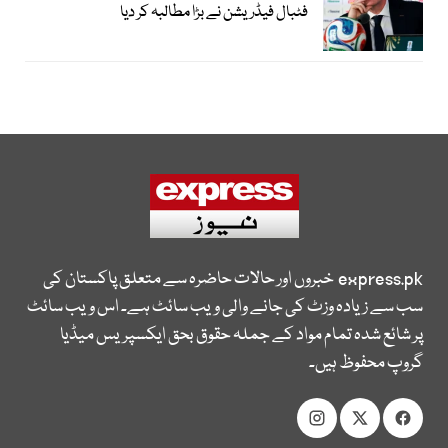
فٹبال فیڈریشن نے بڑا مطالبہ کر دیا
express.pk
خبروں اور حالات حاضرہ سے متعلق پاکستان کی
سب سے زیادہ وزٹ کی جانے والی ویب سائٹ ہے۔ اس ویب سائٹ
پر شائع شدہ تمام مواد کے جملہ حقوق بحق ایکسپریس میڈیا
گروپ محفوظ ہیں۔