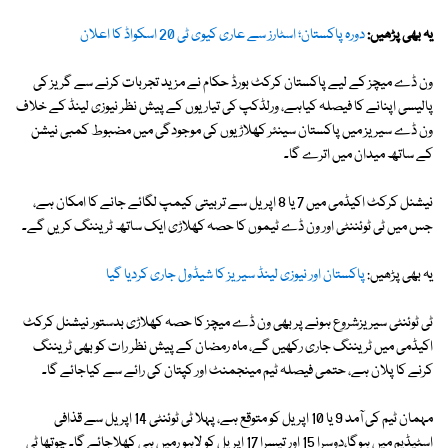
یہ بھی پڑھیں:
دورہ پاکستان؛ اسٹارز سے عاری کیوی ٹی 20 اسکواڈ کا اعلان
ون ڈے میچز کے لیے پاکستان کرکٹ بورڈ حکام نے مزید تجربات کرنے سے گریز کی
پالیسی اپنانے کا فیصلہ کیاہے، ورلڈکپ کی تیاریوں کے پیش نظر نیوزی لینڈ کے خلاف
ون ڈے سیریز میں پاکستان سینئر کھلاڑیوں کی موجودگی میں مضبوط کمبی نیشن
کے ساتھ میدان میں اترے گا۔
نیشنل کرکٹ اکیڈمی میں 7 یا 8 اپریل سے تربیتی کیمپ لگائے جانے کا امکان ہے،
جس میں ٹی ٹوئننٹی اور ون ڈے ٹیموں کا حصہ کھلاڑی ایک ساتھ ٹریننگ کریں گے۔
یہ بھی پڑھیں:
پاکستان اور نیوزی لینڈ سیریز کا شیڈول جاری کردیا گیا
ٹی ٹوئنٹی سیریزشروع ہونے پر بھی ون ڈے میچز کا حصہ کھلاڑی بدستور نیشنل کرکٹ
اکیڈمی میں ٹریننگ جاری رکھیں گے، ماہ رمضان کے پیش نظر رات کو بھی ٹریننگ
کرنے کا پلان ہے، حتمی فیصلہ ٹیم مینجمنٹ اور کپتان کی رائے سے کیاجائے گا۔
مہمان ٹیم کی آمد 9 یا 10 اپریل کو متوقع ہے، پہلا ٹی ٹوئنٹی 14 اپریل سے قذافی
اسٹیڈیم میں ہوگا،دوسرا 15 اور تیسرا 17 اپریل کو لاہو رمیں ہی کھلاجائے گا۔ چوتھا ٹی