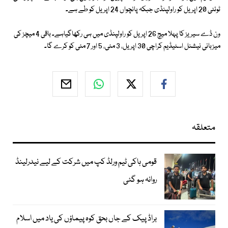
ٹوئٹی 20 اپریل کو راولپنڈی جبکہ پانچواں 24 اپریل کو طے ہے۔
ون ڈے سیریز کا پہلا میچ 26 اپریل کو راولپنڈی میں ہی رکھاگیاہے۔ باقی 4 میچز کی
میزبانی نیشنل اسٹیڈیم کراچی 30 اپریل، 3 مئی، 5 اور 7 مئی کو کرے گا۔
متعلقہ
قومی ہاکی ٹیم ورلڈ کپ میں شرکت کے لیے نیدرلینڈ
روانہ ہو گئی
براڈ پیک کے جاں بحق کوہ پیماؤں کی یاد میں اسلام