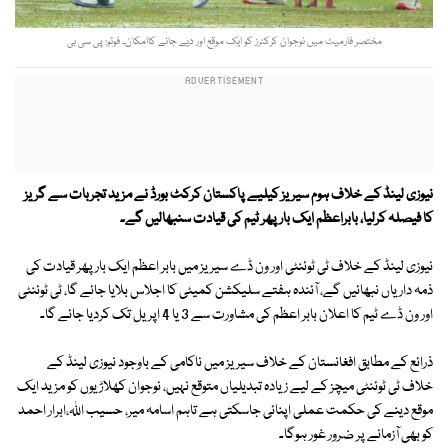
مختصر فارمیٹ میں نوجوان کرکٹرز کو ایک موقع اور دیے جانے کاامکان۔ فوٹو: پی سی بی
نیوزی لینڈ کے خلاف ہوم سیریز کیلیے پاکستان کرکٹ بورڈ نے مزید تجربات سے گریز
کا فیصلہ کرلیا، بابراعظم ایک بار پھر ٹیم کی قیادت سنبھالیں گے۔
نیوزی لینڈ کے خلاف ٹی ٹوئنٹی اور ون ڈے سیریز میں بابر اعظم ایک بارپھر قیادت کی
ذمہ داریاں نبھائیں گے، آئندہ ہفتے سلیکشن کمیٹی کا اجلاس بلایا جائے گا، ٹی ٹوئنٹی
اور ون ڈے ٹیم کا اعلان بابر اعظم کی مشاورت سے 3 یا 4 اپریل تک کردیا جائے گا۔
ذرائع کے مطابق افغانستان کے خلاف سیریز میں ناکامی کے باوجود نیوزی لینڈ کے
خلاف ٹی ٹوئنٹی میچز کے لیے زیادہ تبدیلیاں متوقع نہیں، نوجوان کھلاڑیوں کو مزید ایک
موقع دینے کی حکمت عملی اپنائی جاسکتی ہے تاہم اسامہ میر، حسیب اللہ،ابرار احمد
کو بھی آزمانے پر ضرور غور ہوگا۔