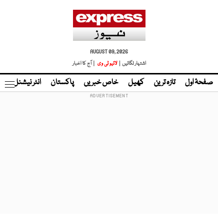
AUGUST 09, 2026
اشتہار لگائیں |
لائیو ٹی وی
| آج کا اخبار
صفحۂ اول
تازہ ترین
کھیل
خاص خبریں
پاکستان
انٹر نیشنل
ٹا