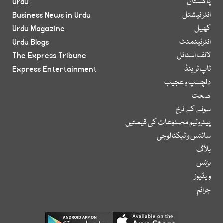
پاکستان
Urdu
انٹر نیشنل
Business News in Urdu
کھیل
Urdu Magazine
انٹرٹینمنٹ
Urdu Blogs
لائف اسٹائل
The Express Tribune
ٹاپ ٹرینڈ
Express Entertainment
دلچسپ و عجیب
صحت
سونے کے نرخ
پیٹرولیم مصنوعات کی قیمتیں
سائنس و ٹیکنالوجی
بلاگ
بزنس
ویڈیوز
جرائم