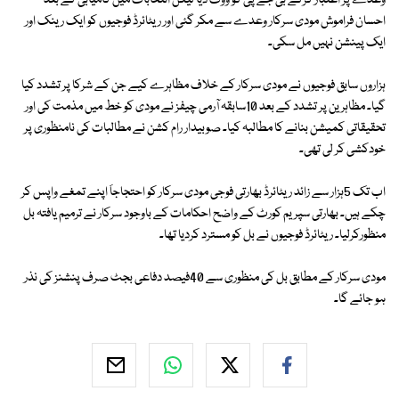
وعدے پر اعتبار کرکے بی جے پی کو ووٹ دیا لیکن انتخابات میں کامیابی کے بعد
احسان فراموش مودی سرکار وعدے سے مکر گئی اور ریٹائرڈ فوجیوں کو ایک رینک اور
ایک پینشن نہیں مل سکی۔
ہزاروں سابق فوجیوں نے مودی سرکار کے خلاف مظاہرے کیے جن کے شرکا پر تشدد کیا
گیا۔ مظاہرین پر تشدد کے بعد 10سابقہ آرمی چیفز نے مودی کو خط میں مذمت کی اور
تحقیقاتی کمیشن بنانے کا مطالبہ کیا۔ صوبیدار رام کشن نے مطالبات کی نامنظوری پر
خودکشی کر لی تھی۔
اب تک 5ہزار سے زائد ریٹائرڈ بھارتی فوجی مودی سرکار کو احتجاجاَ اپنے تمغے واپس کر
چکے ہیں۔ بھارتی سپریم کورٹ کے واضح احکامات کے باوجود سرکار نے ترمیم یافتہ بل
منظورکرلیا۔ ریٹائرڈ فوجیوں نے بل کو مسترد کردیا تھا۔
مودی سرکار کے مطابق بل کی منظوری سے 40فیصد دفاعی بجٹ صرف پنشنز کی نذر
ہو جائے گا۔