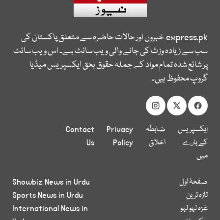
express.pk
خبروں اور حالات حاضرہ سے متعلق پاکستان کی
سب سے زیادہ وزٹ کی جانے والی ویب سائٹ ہے۔ اس ویب سائٹ
پر شائع شدہ تمام مواد کے جملہ حقوق بحق ایکسپریس میڈیا
گروپ محفوظ ہیں۔
ایکسپریس
ضابطہ
Privacy
Contact
کے بارے
اخلاق
Policy
Us
میں
صفحۂ اول
Showbiz News in Urdu
تازہ ترین
Sports News in Urdu
غزہ لہو لہو
International News in