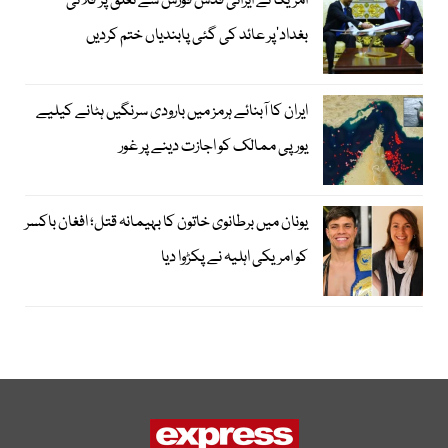
امریکا نے ایرانی قدس فورس سے تعلق پر’فلائی
بغداد‘پر عائد کی گئی پابندیاں ختم کردیں
ایران کا آبنائے ہرمز میں بارودی سرنگیں ہٹانے کیلیے
یورپی ممالک کو اجازت دینے پر غور
یونان میں برطانوی خاتون کا بہیمانہ قتل؛ افغان باکسر
کو امریکی اہلیہ نے پکڑوا دیا