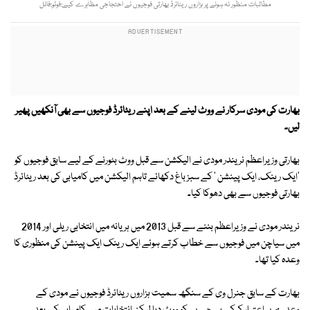
مطالبات منظور نہ ہونے پر ہزاروں ریٹائرڈ بھارتی فوجیوں نے احتجاجی مظاہرے کیے:فوٹو:فائل
بھارت کی مودی سرکار نے ووٹ لینے کے بعد اپنے ریٹائرڈ فوجیوں سے بھی آنکھیں پھیر
لیں۔
بھارتی وزیراعظم نریندر مودی نے الیکشن سے قبل ووٹ بٹورنے کے لیے سابق فوجیوں کو
'ایک رینک، ایک پینشن ' کے سبز باغ دکھائے تاہم الیکشن میں کامیابی کی بعد ریٹائرڈ
بھارتی فوجیوں سے بھی دھوکا کیا۔
نریندر مودی نے وزیراعظم بننے سے قبل 2013 میں ہریانہ میں انتخابی ریلی اور 2014
میں سیاچن میں فوجیوں سے خطاب کرتے ہوئے ایک رینک ایک پینشن کی منظوری کا
وعدہ کیا تھا۔
بھارت کے سابق جنرل وی کے سنگھ سمیت ہزاروں ریٹائرڈ فوجیوں نے مودی کے