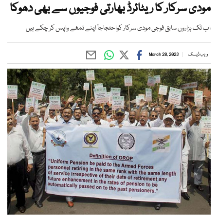
مودی سرکار کا ریٹائرڈ بھارتی فوجیوں سے بھی دھوکا
اب تک ہزاروں سابق فوجی مودی سرکار کواحتجاجاَ اپنے تمغے واپس کر چکے ہیں
ویب ڈیسک
March 28, 2023