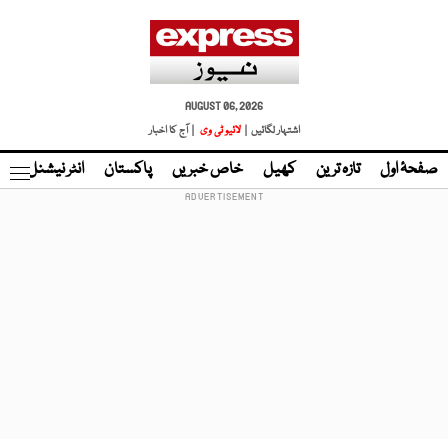
AUGUST 06, 2026
اشتہار لگائیں |
لائیو ٹی وی
| آج کا اخبار
صفحۂ اول
تازہ ترین
کھیل
خاص خبریں
پاکستان
انٹر نیشنل
ٹا