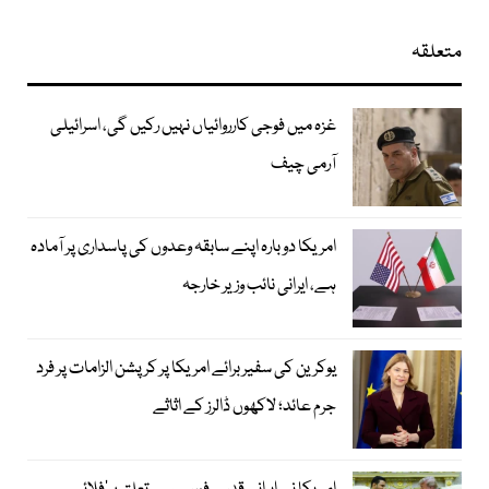
متعلقہ
غزہ میں فوجی کارروائیاں نہیں رکیں گی، اسرائیلی
آرمی چیف
امریکا دوبارہ اپنے سابقہ وعدوں کی پاسداری پر آمادہ
ہے، ایرانی نائب وزیر خارجہ
یوکرین کی سفیر برائے امریکا پر کرپشن الزامات پر فرد
جرم عائد؛ لاکھوں ڈالرز کے اثاثے