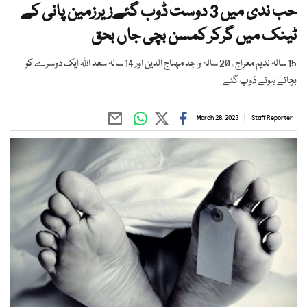
حب ندی میں 3 دوست ڈوب گئےزیرزمین پانی کے
ٹینک میں گرکر کمسن بچی جاں بحق
15 سالہ ندیم معراج ، 20 سالہ واجد مہناج الدین اور 14 سالہ سعد اللہ ایک دوسرے کو
بچاتے ہوئے ڈوب گئے
March 28, 2023
Staff Reporter