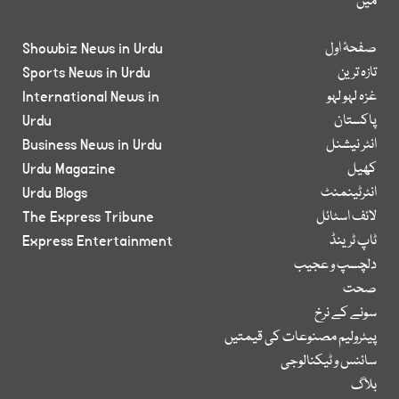
میں
صفحۂ اول
Showbiz News in Urdu
تازہ ترین
Sports News in Urdu
غزہ لہو لہو
International News in
پاکستان
Urdu
انٹر نیشنل
Business News in Urdu
کھیل
Urdu Magazine
انٹرٹینمنٹ
Urdu Blogs
لائف اسٹائل
The Express Tribune
ٹاپ ٹرینڈ
Express Entertainment
دلچسپ و عجیب
صحت
سونے کے نرخ
پیٹرولیم مصنوعات کی قیمتیں
سائنس و ٹیکنالوجی
بلاگ