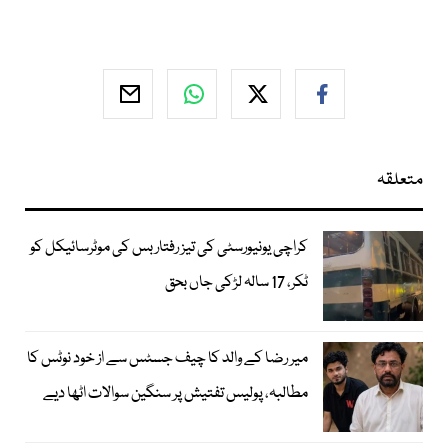
متعلقہ
کراچی یونیورسٹی کی تیز رفتار بس کی موٹرسائیکل کو
ٹکر، 17 سالہ لڑکی جاں بحق
میر رضا کے والد کا چیف جسٹس سے از خود نوٹس کا
مطالبہ، پولیس تفتیش پر سنگین سوالات اٹھا دیے