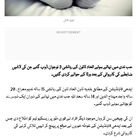
فوٹو؛ فائل
حب ندی میں نہاتے ہوئے اتحاد ٹائون کے رہائشی 3 نوجوان ڈوب گئے جن کی لاشیں
ضابطے کی کارروائی کے بعد ورثا کے حوالے کردی گئیں۔
ایدھی فاؤنڈیشن کے مطابق بلدیہ ٹاون اتحاد ٹاون کے رہائشی 15 سالہ ندیم معراج ، 20
سالہ واجد مہناج الدین اور 14 سالہ سعد اللہ حب ندی میں نہانے کے دوران ایک دوسرے
کو بچاتے ہوئے ڈوب گئے۔
ان کی چیخیں سن کر وہاں موجود دیگر افراد نے فوری طور پر ریسکیو ٹیم کو اطلاع دی جس
کے بعد ایدھی فاؤنڈیشن کے غوطہ خوروں نے موقع پر پہنچ کر انہیں تلاش کرنے کی
کارروائی شرع کردی۔