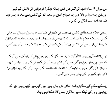
اس دوران 15 سالہ ندیم کی لاش مل گئی جبکہ دیگر 2 نوجوانوں کی تلاش کے لیے
آپریشن جاری رہا اور بالآخر واجد منہاج الدین اور سعد اللہ کی لاشیں بھی سخت جدوجہد
کے بعد ندی سے نکال لی گئیں۔
ایدھی حکام کے مطابق لاشیں ضابطے کی کارروائی کے لیے حب سول اسپتال لے جائی
گئیں۔ ریسکیو حکام کا کہنا ہے کہ ندی میں ڈوبنے والے تینوں دوست بلدیہ اتحاد ٹاؤن
کے رہائشی تھے جن کی لاشیں ضابطے کی کارروائی کے بعد ورثا کے حوالے کر دی گئیں ۔
دریں اثنا منگھوپیر نیا ناظم آباد کے قریب گھر کے زیر زمین پانی کے ٹینک میں گر کر
کمسن بچی جاں بحق ہوگئی جس کی لاش ضابطے کی کارروائی کے لیے عباسی شہید
اسپتال لائی گئی جہاں متوفیہ کی شناخت 6 سالہ حنا کے نام سے کی گئی، بعدازاں ورثا
لاش بغیر کارروائی کے اپنے ہمراہ لے گئے ۔
ریسکیو حکام کے مطابق واقعہ اتفاقی بتایا جارہا ہے، بچی گھر میں کھیل رہی تھی کہ
زیرزمین پانی کے ٹینک میں جاگری جس کا ڈھکنا نہیں تھا۔