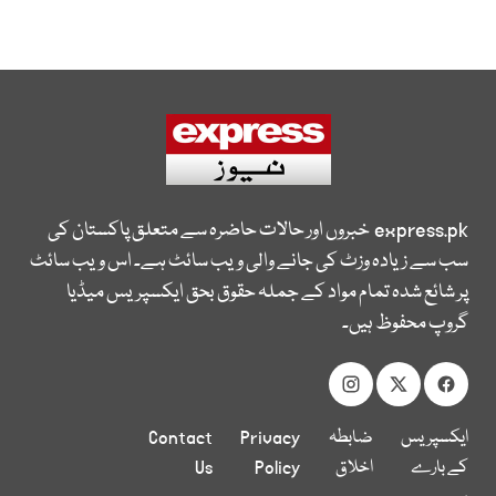
express.pk
خبروں اور حالات حاضرہ سے متعلق پاکستان کی
سب سے زیادہ وزٹ کی جانے والی ویب سائٹ ہے۔ اس ویب سائٹ
پر شائع شدہ تمام مواد کے جملہ حقوق بحق ایکسپریس میڈیا
گروپ محفوظ ہیں۔
ایکسپریس
ضابطہ
Privacy
Contact
کے بارے
اخلاق
Policy
Us