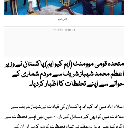
—فائل فوٹو
متحدہ قومی موومنٹ (ایم کیو ایم) پاکستان نے وزیر
اعظم محمد شہباز شریف سے مردم شماری کے
حوالے سے اپنے تحفظات کا اظہار کردیا۔
اسلام آباد میں ایم کیو ایم پاکستان کی قیادت نے شہباز شریف سے
ملاقات میں کر اچی کے مسائل کے بارے میں بھی اپنے تحفظات سے
آگا ہ کیا جس پر وزیراعظم نے تمام تحفظات کو دور کرنے اور ان کے