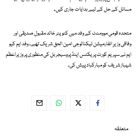
مسائل کے حل کے لیے ہدایات جاری کیں۔
متحدہ قومی موومنٹ کے وفد میں کنوینر خالد مقبول صدیقی اور
وفاقی وزیرِ انفارمیشن ٹیکنالوجی امین الحق شریک تھے۔ وفد ایم کیو
ایم نے سپریم کورٹ پریکٹس اینڈ پروسیجر بل کی منظوری پر وزیراعظم
شہباز شریف کو مبارکباد پیش کی۔
متعلقہ