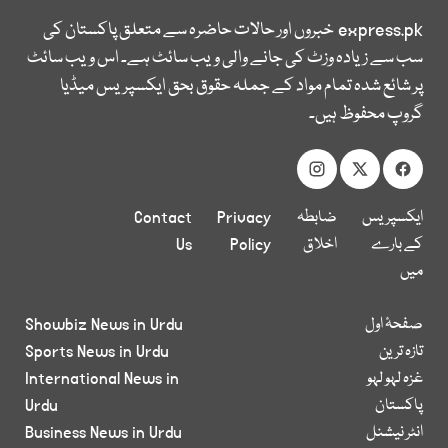
express.pk
خبروں اور حالات حاضرہ سے متعلق پاکستان کی
سب سے زیادہ وزٹ کی جانے والی ویب سائٹ ہے۔ اس ویب سائٹ
پر شائع شدہ تمام مواد کے جملہ حقوق بحق ایکسپریس میڈیا
گروپ محفوظ ہیں۔
ایکسپریس
ضابطہ
Privacy
Contact
کے بارے
اخلاق
Policy
Us
میں
صفحۂ اول
Showbiz News in Urdu
تازہ ترین
Sports News in Urdu
غزہ لہو لہو
International News in
پاکستان
Urdu
انٹر نیشنل
Business News in Urdu