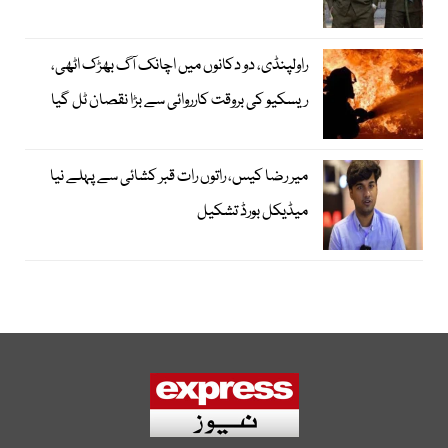
راولپنڈی، دو دکانوں میں اچانک آگ بھڑک اٹھی،
ریسکیو کی بروقت کارروائی سے بڑا نقصان ٹل گیا
میر رضا کیس، راتوں رات قبر کشائی سے پہلے نیا
میڈیکل بورڈ تشکیل