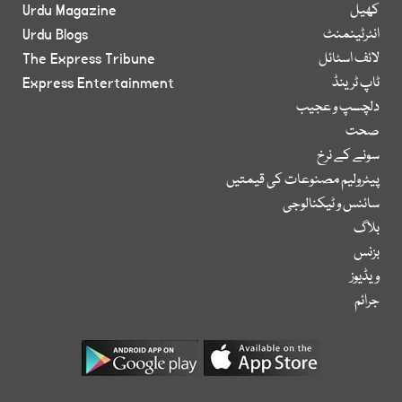
کھیل
Urdu Magazine
انٹرٹینمنٹ
Urdu Blogs
لائف اسٹائل
The Express Tribune
ٹاپ ٹرینڈ
Express Entertainment
دلچسپ و عجیب
صحت
سونے کے نرخ
پیٹرولیم مصنوعات کی قیمتیں
سائنس و ٹیکنالوجی
بلاگ
بزنس
ویڈیوز
جرائم