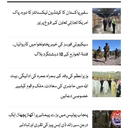
سفیرِ پاکستان کا کیلڈرون ٹیکسٹائلز کا دورہ، پاک
امریکا تجارتی تعاون کے فروغ پر زور
سیکیورٹی فورسز کی خیبر پختونخوا میں کارروائیاں،
فتنۃ الخوارج کے 10 دہشتگرد ہلاک
وزیراعظم کی وفد کے ہمراہ عمرہ کی ادائیگی، بیت
اللہ میں حاضری کی سعادت، ملک و قوم کیلیے
خصوصی دعائیں
پنجاب پولیس میں بڑے پیمانے پر اکھاڑ پچھاڑ، ایک
درجن سے زائد ڈی ایس پیز کی تقرری اور تبادلے