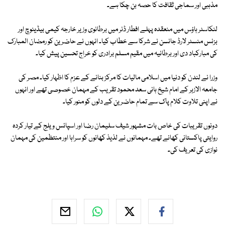
مذہبی اور سماجی ثقافت کا حصہ بن چکا ہے۔
لنکاسٹر ہاؤس میں منعقدہ پہلے افطار ڈنر میں برطانوی وزیر خارجہ کیمی بیڈینوچ اور
بزنس منسٹر لارڈ جانسن نے شرکا سے خطاب کیا۔ انہوں نے حاضرین کو رمضان المبارک
کی مبارکباد دی اور برطانیہ میں مقیم مسلم برادری کو خراج تحسین پیش کیا۔
وزرا نے لندن کو دنیا میں اسلامی مالیات کا مرکز بنانے کے عزم کا اظہار کیا۔ مصر کی
جامعہ الازہر کے امام شیخ ہانی سعد محمود تقریب کے مہمان خصوصی تھے اور انہوں
نے اپنی تلاوت کلام پاک سے تمام حاضرین کے دلوں کو منور کیا۔
دونوں تقریبات کی خاص بات مشہور شیف سلیمان رضا اور اسپائس ویلج کے تیار کردہ
روایتی پاکستانی کھانے تھے۔ مہمانوں نے لذیذ کھانوں کو سراہا اور منتظمین کی مہمان
نوازی کی تعریف کی۔