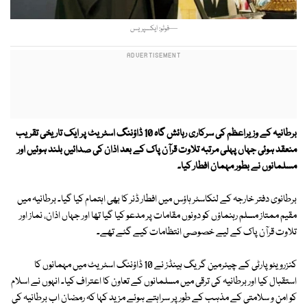
—فوٹو: ایکسپریس
برطانیہ کے وزیراعظم کی سرکاری رہائش گاہ 10 ڈاؤننگ اسٹریٹ پر ایک تاریخی تقریب
منعقد ہوئی جہاں پہلی مرتبہ تلاوت قرآن پاک کے بعد اذان کی صدائیں بلند ہوئیں اور
مسلمانوں نے بطور مہمان افطار کیا۔
برطانوی دفتر خارجہ کے لنکاسٹر ہاؤس میں افطار ڈنر کا بھی اہتمام کیا گیا۔ برطانیہ میں
مقیم ممتاز مسلم رہنماؤں کو دونوں مقامات پر مدعو کیا گیا تھا اور جہاں اذان، نماز اور
تلاوت قرآن پاک کے لیے خصوصی انتظامات کیے گئے تھے۔
کنزرویٹو پارٹی کے چیئرمین گریگ ہینڈز نے 10 ڈاؤننگ اسٹریٹ میں مہمانوں کا
استقبال کیا اور برطانیہ کی ترقی میں مسلمانوں کے تعاون کا اعتراف کیا۔ انہوں نے اسلام
کو امن و سلامتی کے مذہب کے طور پر سراہتے ہوئے مزید کہا کہ رمضان اب برطانیہ کی