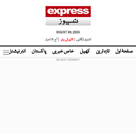
AUGUST 09, 2026
اشتہار لگائیں |
لائیو ٹی وی
| آج کا اخبار
صفحۂ اول
تازہ ترین
کھیل
خاص خبریں
پاکستان
انٹر نیشنل
ٹا