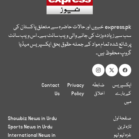
express.pk
خبروں اور حالات حاضرہ سے متعلق پاکستان کی
سب سے زیادہ وزٹ کی جانے والی ویب سائٹ ہے۔ اس ویب سائٹ
پر شائع شدہ تمام مواد کے جملہ حقوق بحق ایکسپریس میڈیا
گروپ محفوظ ہیں۔
ایکسپریس
ضابطہ
Privacy
Contact
کے بارے
اخلاق
Policy
Us
میں
صفحۂ اول
Showbiz News in Urdu
تازہ ترین
Sports News in Urdu
غزہ لہو لہو
International News in