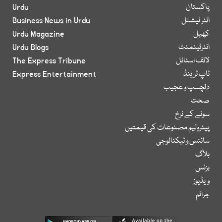
پاکستان
Urdu
انٹر نیشنل
Business News in Urdu
کھیل
Urdu Magazine
انٹرٹینمنٹ
Urdu Blogs
لائف اسٹائل
The Express Tribune
ٹاپ ٹرینڈ
Express Entertainment
دلچسپ و عجیب
صحت
سونے کے نرخ
پیٹرولیم مصنوعات کی قیمتیں
سائنس و ٹیکنالوجی
بلاگ
بزنس
ویڈیوز
جرائم