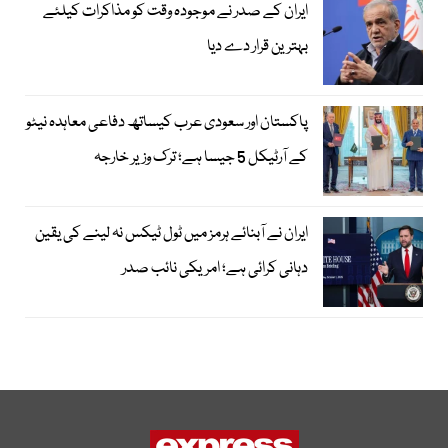
ایران کے صدر نے موجودہ وقت کو مذاکرات کیلئے
بہترین قرار دے دیا
پاکستان اور سعودی عرب کیساتھ دفاعی معاہدہ نیٹو
کے آرٹیکل 5 جیسا ہے؛ ترک وزیر خارجہ
ایران نے آبنائے ہرمز میں ٹول ٹیکس نہ لینے کی یقین
دہانی کرائی ہے؛ امریکی نائب صدر