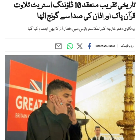
تاریخی تقریب منعقد 10 ڈاؤننگ اسٹریٹ تلاوت
قرآن پاک اور اذان کی صدا سے گونج اٹھا
برطانوی دفتر خارجہ کے لنکاسٹر ہاؤس میں افطار ڈنر کا بھی اہتمام کیا گیا
ویب ڈیسک
March 29, 2023