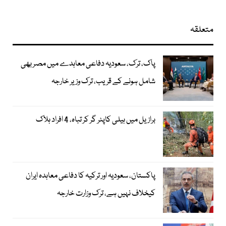
متعلقہ
پاک، ترک، سعودیہ دفاعی معاہدے میں مصر بھی
شامل ہونے کے قریب، ترک وزیر خارجہ
برازیل میں ہیلی کاپٹر گر کر تباہ، 4 افراد ہلاک
پاکستان، سعودیہ اور ترکیہ کا دفاعی معاہدہ ایران
کیخلاف نہیں ہے، ترک وزارت خارجہ