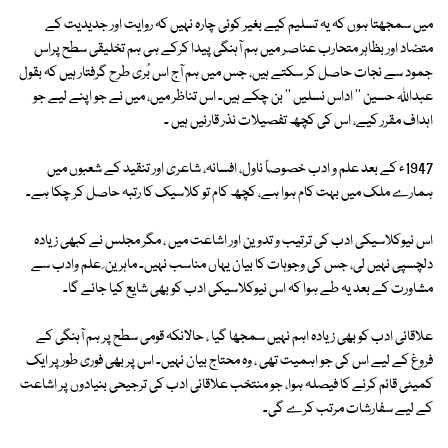
میں سمجھتا ہوں کہ یہ تسلیم کیے بغیر کوئی چارہ نہیں کہ روایت اور جدیدیت کے
متضاد اور بظاہر متحارب عناصر میں ہم آہنگی پیدا کرکے ہی ہم تخلیقی سطح پراس
جمود سے نجات حاصل کر سکتے ہیں، جس میں ہم آج اس بُری طرح گرفتار ہیں کہ بقول
عبداللہ حسین '' اداس نسلیں '' بن چکے ہیں۔ اس تناظر میں، میں نے جو اپنے لیے جو
اہداف مقرر کیے، اس کی کچھ تفصیلات نذر قارئیں ہیں ۔
1947ء کے بعد علم و ادب خصوصاً ناول، افسانہ، شاعری اور تنقید کے شعبوں میں
ہمارے ملک میں بہت کام ہوا ہے، کچھ کام تو کلاسیک کا رتبہ حاصل کر چکا ہے۔
اس نیوکلاسیکی ادب کی ترتیب و تدوین اور اشاعت میں ، مگر مجلس نے کبھی زیادہ
دلچسپی نہیں لی، جس کی وجوہات کا بیان یہاں مناسب نہیں۔ ماہرین ِ علم وادب سے
مشاورت کے بعد یہ طے ہوا کہ اس نیوکلاسیکی ادب کو بھی شایع کیا جائے گا۔
علاقائی ادب کو بھی زیادہ اہم نہیں سمجھا گیا ، حالانکہ قومی سطح پر ہم آہنگی کے
فروغ کے لیے اس کی جو اہمیت تھی ، وہ محتاج بیان نہیں۔ اس پر بھی فوری طور پر ایک
کمیٹی قائم کرنے کا فیصلہ ہوا، جو منتخب علاقائی ادب کی ترجیحی بنیادوں پر اشاعت
کے لیے سفارشات مرتب کرے گی۔