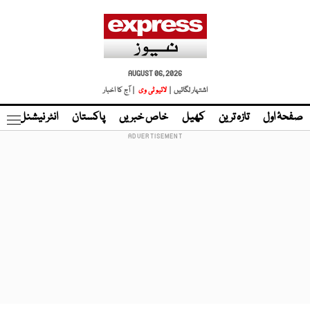
AUGUST 06, 2026
اشتہار لگائیں |
لائیو ٹی وی
| آج کا اخبار
صفحۂ اول
تازہ ترین
کھیل
خاص خبریں
پاکستان
انٹر نیشنل
ٹا