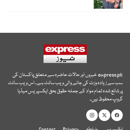
express.pk
خبروں اور حالات حاضرہ سے متعلق پاکستان کی
سب سے زیادہ وزٹ کی جانے والی ویب سائٹ ہے۔ اس ویب سائٹ
پر شائع شدہ تمام مواد کے جملہ حقوق بحق ایکسپریس میڈیا
گروپ محفوظ ہیں۔
ایکسپریس
ضابطہ
Privacy
Contact