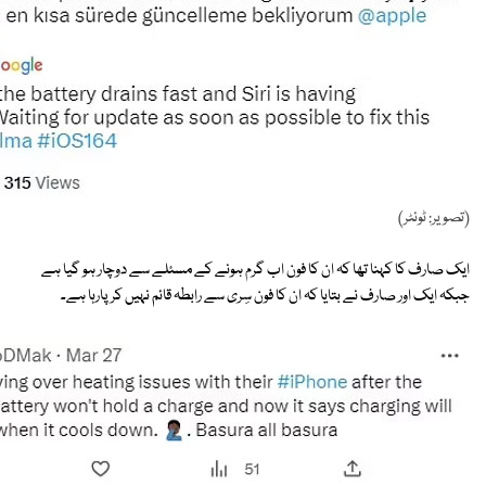
(تصویر: ٹوئٹر)
ایک صارف کا کہنا تھا کہ ان کا فون اب گرم ہونے کے مسئلے سے دوچار ہو گیا ہے
جبکہ ایک اور صارف نے بتایا کہ ان کا فون سِری سے رابطہ قائم نہیں کر پارہا ہے۔