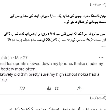
(تصویر: ٹوئٹر)
بیٹری ٹائمنگ خراب ہونے کے علاوہ ایک صارف نے اپ ڈیٹ کے بعد ڈیوائس کے
سست ہوجانے کی شکایت بھی کی۔
انہوں نے ٹویٹ میں لکھا کہ انہیں یقین ہے کہ تازہ ترین آئی او ایس اپ ڈیٹ نے ان کا آئی
فون سست کردیا ہے۔ اس کی وجہ سے ان کا فون 20 فی صد بیٹری ہونے پر بند ہوجاتا
ہے۔
(تصویر: ٹوئٹر)
ایپل نے دو دن قبل ہی آئی فون 8 ڈیوائسز اور بعد کے ماڈلز میں بگز کو ٹھیک کرنے اور