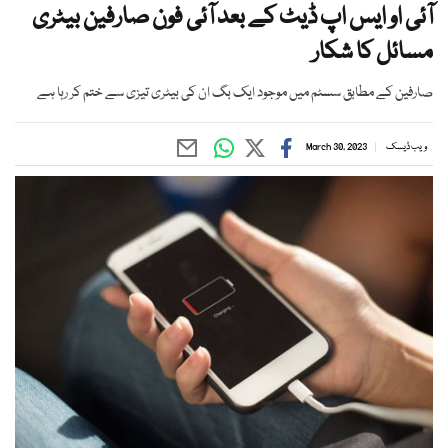
آئی او ایس اپ ڈیٹ کے بعد آئی فون صارفین بیٹری
مسائل کا شکار
صارفین کے مطابق سسٹم میں موجود ایک بگ ان کی بیٹری تیزی سے ختم کر رہا ہے
ویب ڈیسک
March 30, 2023