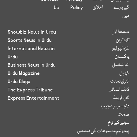
کے بارے
اخلاق
Policy
Us
میں
صفحۂ اول
Showbiz News in Urdu
تازہ ترین
Sports News in Urdu
غزہ لہو لہو
International News in
پاکستان
Urdu
انٹر نیشنل
Business News in Urdu
کھیل
Urdu Magazine
انٹرٹینمنٹ
Urdu Blogs
لائف اسٹائل
The Express Tribune
ٹاپ ٹرینڈ
Express Entertainment
دلچسپ و عجیب
صحت
سونے کے نرخ
پیٹرولیم مصنوعات کی قیمتیں