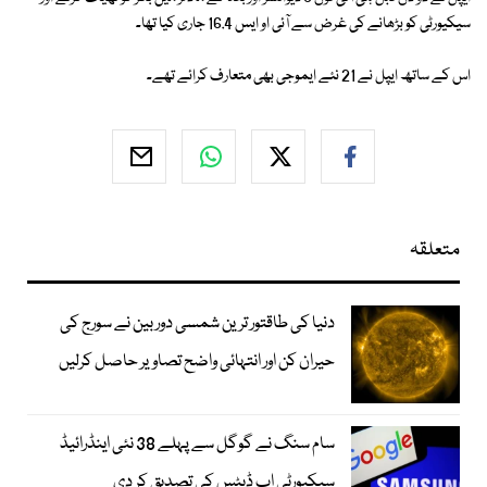
سیکیورٹی کو بڑھانے کی غرض سے آئی او ایس 16.4 جاری کیا تھا۔
اس کے ساتھ ایپل نے 21 نئے ایموجی بھی متعارف کرائے تھے۔
متعلقہ
دنیا کی طاقتور ترین شمسی دوربین نے سورج کی
حیران کن اور انتہائی واضح تصاویر حاصل کرلیں
سام سنگ نے گوگل سے پہلے 38 نئی اینڈرائیڈ
سیکیورٹی اپ ڈیٹس کی تصدیق کر دی