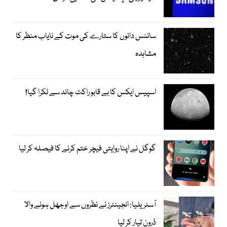
سائنس دانوں کا ستارے کی موت کے نایاب منظر کا
مشاہدہ
اسپیس ایکس کا بے قابو راکٹ چاند سے ٹکرا گیا!
گوگل نے اپنا روایتی فیچر ختم کرنے کا فیصلہ کر لیا
آسٹریلیا: انجینئرز نے نظروں سے اوجھل ہونے والا
ڈرون تیار کر لیا