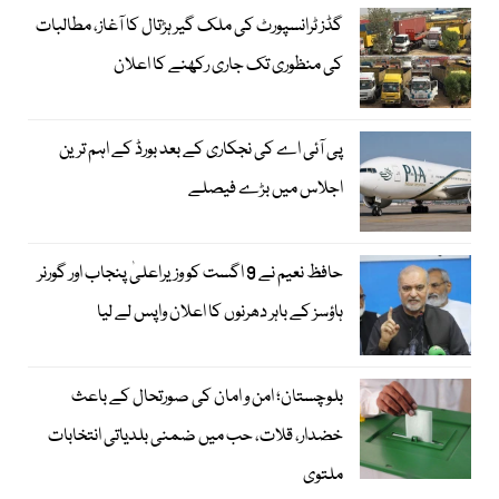
گڈز ٹرانسپورٹ کی ملک گیر ہڑتال کا آغاز، مطالبات
کی منظوری تک جاری رکھنے کا اعلان
پی آئی اے کی نجکاری کے بعد بورڈ کے اہم ترین
اجلاس میں بڑے فیصلے
حافظ نعیم نے 9 اگست کو وزیراعلیٰ پنجاب اور گورنر
ہاؤسز کے باہر دھرنوں کا اعلان واپس لے لیا
بلوچستان؛ امن و امان کی صورتحال کے باعث
خضدار، قلات، حب میں ضمنی بلدیاتی انتخابات
ملتوی