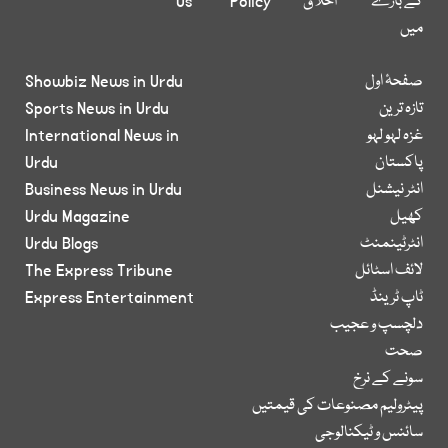
کے بارے
اخلاق
Policy
Us
میں
صفحۂ اول
Showbiz News in Urdu
تازہ ترین
Sports News in Urdu
غزہ لہو لہو
International News in
پاکستان
Urdu
انٹر نیشنل
Business News in Urdu
کھیل
Urdu Magazine
انٹرٹینمنٹ
Urdu Blogs
لائف اسٹائل
The Express Tribune
ٹاپ ٹرینڈ
Express Entertainment
دلچسپ و عجیب
صحت
سونے کے نرخ
پیٹرولیم مصنوعات کی قیمتیں
سائنس و ٹیکنالوجی