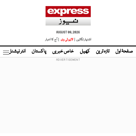
AUGUST 08, 2026
اشتہار لگائیں |
لائیو ٹی وی
| آج کا اخبار
صفحۂ اول
تازہ ترین
کھیل
خاص خبریں
پاکستان
انٹر نیشنل
ٹا