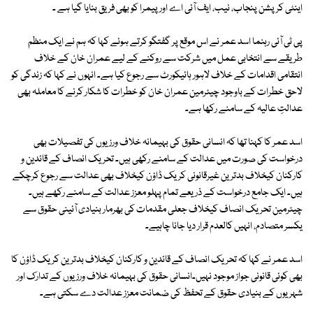
اینٹی کرپشن پنجاب، نیب، ایف آئی اے اور پیمرا کو بھی فریق بنایا گیا ہے ۔
پی ٹی آئی رہنما اسد عمر نے اس موقع پر گفتگو کرتے ہوئے کہا کہ ہم نے ایک منظم
طریقے سے انتخابی عمل میں شرکت سے روکنے کے لیے عمران خان کے خلاف
انتقامی اقدامات کے خلاف لاہور ہائیکورٹ سے رجوع کیا ہے۔ انہوں نے کہا کہ زندگی کو
لاحق خطرات کے باوجود چیئرمین عمران خان کو خطرات کا شکار کرنے کا معاملہ بھی
عدالتِ عالیہ کے سامنے رکھا ہے۔
اسد عمر کا کہنا تھا کہ انسانی حقوق کی بہیمانہ خلاف ورزیوں کی تفصیلات بھی
درخواست کی صورت میں عدالت کے سامنے رکھی ہیں۔ تحریک انصاف کے قائدین و
کارکنان کیخلاف بدترین غیرقانونی کریک ڈاؤن کیخلاف بھی عدالت سے رجوع کرچکے
ہیں۔ ایک جامع درخواست کے ذریعے تمام پہلو معزز عدالت کے سامنے رکھے ہیں۔
چیئرمین تحریک انصاف کیخلاف جعلی مقدمات کی بھرمار بنیادی آئینی حقوق سے
یکسر متصادم، انہیں کالعدم قرار دیا جانا چاہیے۔
اسد عمر نے کہا کہ تحریک انصاف کے قائدین و کارکنان کیخلاف بدترین کریک ڈاؤن کا
بھی کوئی قانونی جواز موجود نہیں۔انسانی حقوق کی بہیمانہ خلاف ورزیوں کے تدارک اور
شہریوں کے بنیادی حقوق کے تحفظ کی ضمانت معزز عدالت دے سکتی ہے۔