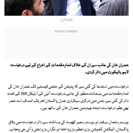
(فوٹو فائل)
عمران خان کی جانب سے ان کے خلاف تمام مقدمات کے اخراج کے لیے درخواست
لاہور ہائیکورٹ میں دائر کردی۔
درخواست میں استدعا کی گئی ہے کہ پٹیشن کے حتمی فیصلے تک عمران خان کی
تمام مقدمات میں ضمانت منظور کی جائے۔درخواست آئین کے آرٹیکل 199 کے تحت
دائر کی گئی ہے، جس میں مرکزی سیکرٹری جنرل پاکستان تحریک انصاف اسد عمر
بھی بطور درخواست دہندہ چیئرمین عمران خان کے ساتھ ہیں۔
بیرسٹر سلمان صفدر اور بیرسٹر سمیر کھوسہ کی وساطت سے دائر درخواست میں وفاقِ
پاکستان، الیکشن کمیشن، وزیراعظم، وزیرِداخلہ اور نگراں وزیراعلیٰ و آئی جی پنجاب،