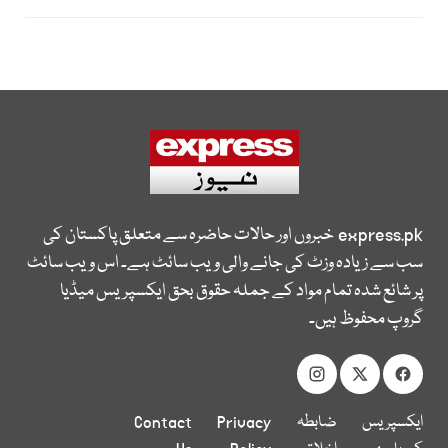
express.pk
خبروں اور حالات حاضرہ سے متعلق پاکستان کی
سب سے زیادہ وزٹ کی جانے والی ویب سائٹ ہے۔ اس ویب سائٹ
پر شائع شدہ تمام مواد کے جملہ حقوق بحق ایکسپریس میڈیا
گروپ محفوظ ہیں۔
ایکسپریس
ضابطہ
Privacy
Contact