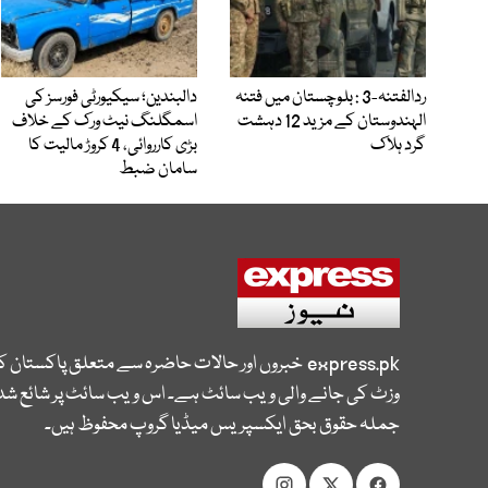
ردالفتنہ-3 : بلوچستان میں فتنہ
دالبندین؛ سیکیورٹی فورسز کی
الہندوستان کے مزید 12 دہشت
اسمگلنگ نیٹ ورک کے خلاف
گرد ہلاک
بڑی کارروائی، 4 کروڑ مالیت کا
سامان ضبط
express.pk
خبروں اور حالات حاضرہ سے متعلق پاکستان 
وزٹ کی جانے والی ویب سائٹ ہے۔ اس ویب سائٹ پر شائع شدہ
جملہ حقوق بحق ایکسپریس میڈیا گروپ محفوظ ہیں۔