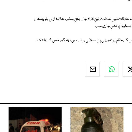
ف حادثات میں حادثات تین افراد جاں بحق ہوئے۔ علاوہ ازیں بلوچستان
یسکیو آپریشن جاری ہے۔
پل کے مقام پر عارضی پل سیلابی ریلے میں بہہ گیا، جس کے باعث