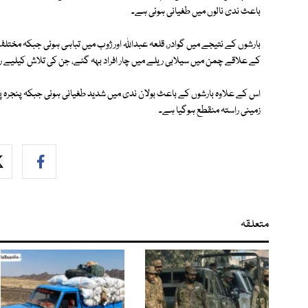
باعث ندی نالوں میں طغیانی ہوئی ہے۔
بارشوں کے نتیجے میں گوادر، قلعہ عبداللہ اور ژوب میں تباہی ہوئی جبکہ مختل
کے علاقے چمن میں سیلابی ریلے میں چار افراد بہہ گئے، جن کی تلاش کیلیے ر
اس کے علاوہ بارشوں کے باعث بولان ندی میں شدید طغیانی ہوئی جبکہ پنجرہ 
زمینی راستہ منقطع ہوگیا ہے۔
متعلقہ