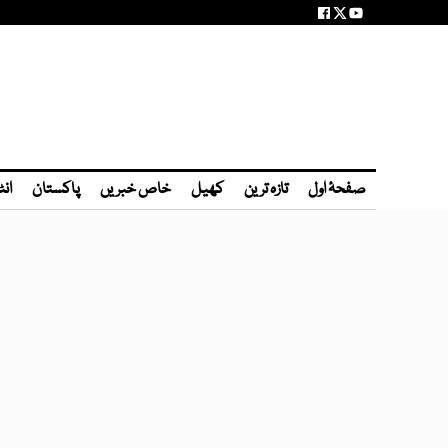
صفحۂ اول
تازہ ترین
کھیل
خاص خبریں
پاکستان
انٹ