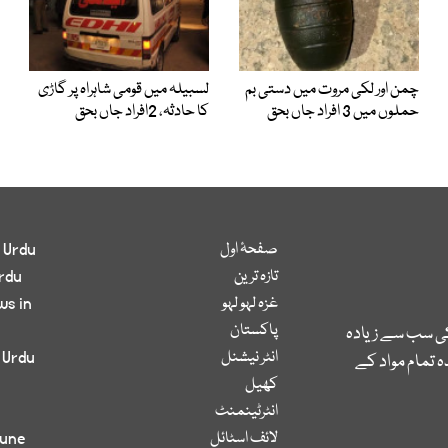
چمن اور لکی مروت میں دستی بم
لسبیلہ میں قومی شاہراہ پر گاڑی
حملوں میں 3 افراد جاں بحق
کا حادثہ، 2افراد جاں بحق
صفحۂ اول
 Urdu
تازہ ترین
rdu
غزہ لہو لہو
ws in
پاکستان
کی سب سے زیادہ
انٹر نیشنل
 Urdu
 تمام مواد کے
کھیل
انٹرٹینمنٹ
لائف اسٹائل
bune