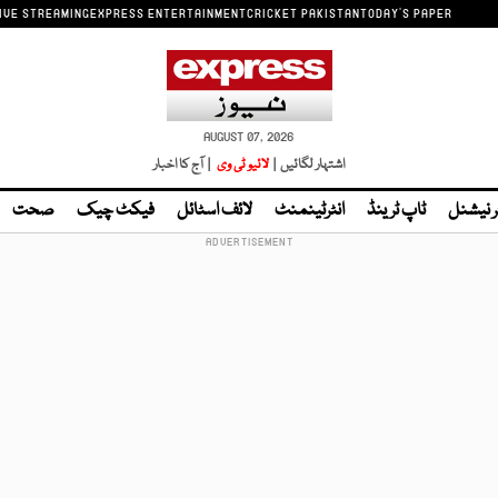
IVE STREAMING
EXPRESS ENTERTAINMENT
CRICKET PAKISTAN
TODAY'S PAPER
AUGUST 07, 2026
اشتہار لگائیں |
لائیو ٹی وی
| آج کا اخبار
ر نیشنل
ٹاپ ٹرینڈ
انٹرٹینمنٹ
لائف اسٹائل
فیکٹ چیک
صحت