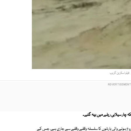
فوٹو اسکرین گریپ
ہ چار سیلابی ریلے میں بہہ گئے۔
وع ہونے والی بارشوں کا سلسلہ وقفے وقفے سے جاری ہے، جس کے