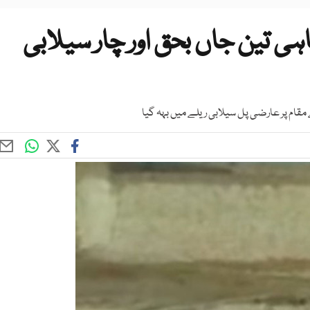
ی تین جاں بحق اور چار سیلابی
مقام پر عارضی پل سیلابی ریلے میں بہہ گیا