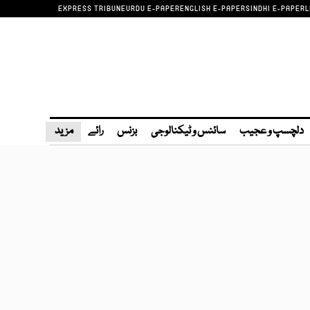
EXPRESS TRIBUNE
URDU E-PAPER
ENGLISH E-PAPER
SINDHI E-PAPER
L
دلچسپ و عجیب
سائنس و ٹیکنالوجی
بزنس
رائے
مزید