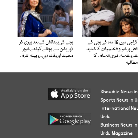
کراچی میں 18 ماہ کی بچی کے
بچے کی پیدائش کے بعد بیوی کو
قتل پر شوبز شخصیات کا شدید
ڈپریشن سے بچانے کیلئے شوہر
غم و غصہ، فوری انصاف کا
محبت اور وقت دیں، روبینہ اشرف
مطالبہ
Showbiz News in
Sports News in U
International Ne
Urdu
Business News in
Urdu Magazine