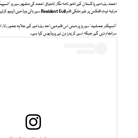
احمد رضا میر پاکستان کے نامور نامہ نگار اشتیاق احمد کی مشہور سیریز 'انسپی
مرتبہ نیٹ فلکس پر غیر ملکی فلم
Resident Evil
سے ہالی ووڈ میں ڈیبیو کرتے
'انسپکٹر جمشید' سیریز پر مبنی اس فلم میں احد رضا میر کے علاوہ عمیر رانا،
سرانجام دیں گے جبکہ اسے کریٹرز ون نے پروڈیوس کیا ہے۔