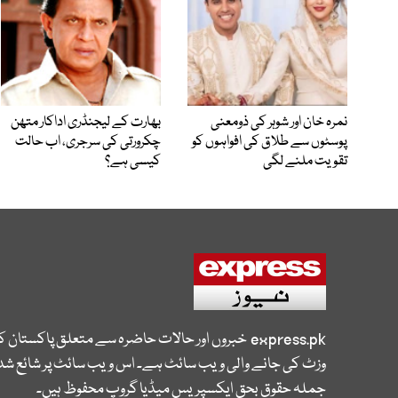
نمرہ خان اور شوہر کی ذومعنی
بھارت کے لیجنڈری اداکار متھن
پوسٹوں سے طلاق کی افواہوں کو
چکرورتی کی سرجری، اب حالت
تقویت ملنے لگی
کیسی ہے؟
express.pk
خبروں اور حالات حاضرہ سے متعلق پاکستان 
وزٹ کی جانے والی ویب سائٹ ہے۔ اس ویب سائٹ پر شائع شدہ
جملہ حقوق بحق ایکسپریس میڈیا گروپ محفوظ ہیں۔