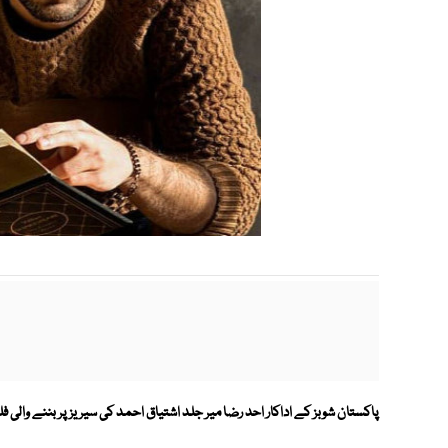
پاکستان شوبز کے اداکار احد رضا میر جلد اشتیاق احمد کی سیریز پر بننے والی ف