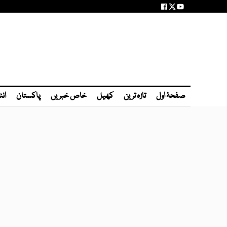
صفحۂ اول
تازہ ترین
کھیل
خاص خبریں
پاکستان
انٹ