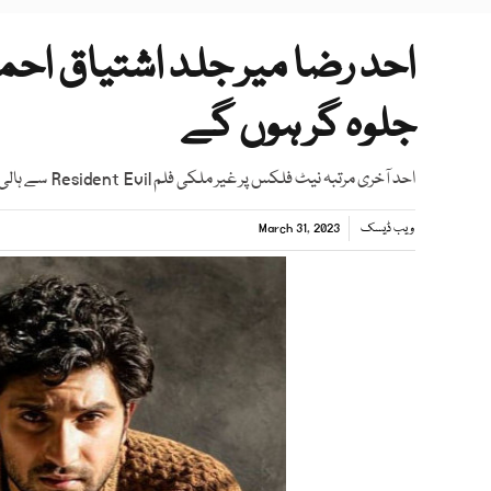
احد رضا میر جلد اشتیاق احمد
جلوہ گر ہوں گے
احد آخری مرتبہ نیٹ فلکس پر غیر ملکی فلم Resident Evil سے ہالی ووڈ میں ڈیبیو کرتے نظر آئے تھے
ویب ڈیسک
March 31, 2023