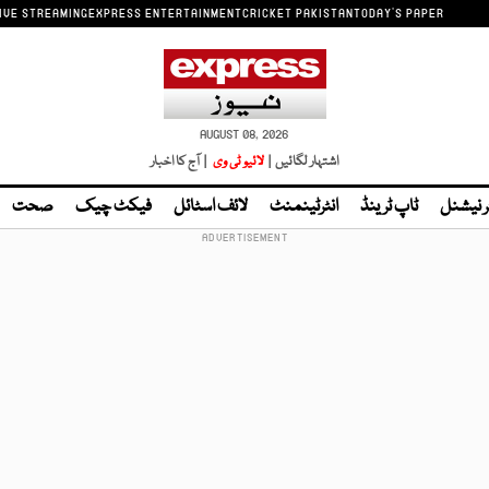
IVE STREAMING
EXPRESS ENTERTAINMENT
CRICKET PAKISTAN
TODAY'S PAPER
AUGUST 08, 2026
اشتہار لگائیں |
لائیو ٹی وی
| آج کا اخبار
ر نیشنل
ٹاپ ٹرینڈ
انٹرٹینمنٹ
لائف اسٹائل
فیکٹ چیک
صحت