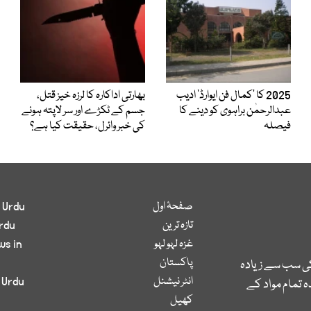
2025 کا ’کمال فن ایوارڈ‘ ادیب
بھارتی اداکارہ کا لرزہ خیز قتل،
عبدالرحمٰن براہوی کو دینے کا
جسم کے ٹکڑے اور سر لاپتہ ہونے
فیصلہ
کی خبر وائرل، حقیقت کیا ہے؟
صفحۂ اول
 Urdu
تازہ ترین
rdu
غزہ لہو لہو
ws in
پاکستان
کی سب سے زیادہ
انٹر نیشنل
 Urdu
 تمام مواد کے
کھیل