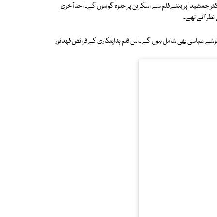
کٹر جمشید' پر بننے فلم سے اسکرین پر جلوہ گو ہوں گے۔ احد آخری
 نظر آئے تھے۔
 انوشے عباسی بھی شامل ہوں گے۔ اس فلم ہدایتکاری کے فرائض فہد نور