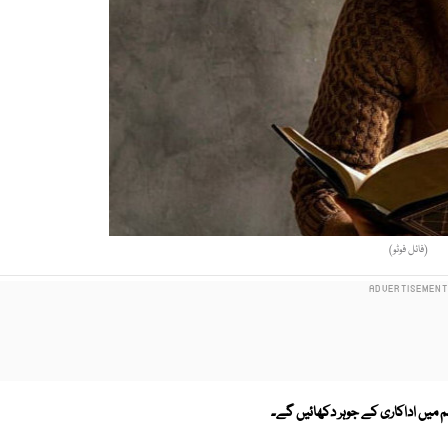
(فائل فوٹو)
لم میں اداکاری کے جوہر دکھائیں گے۔