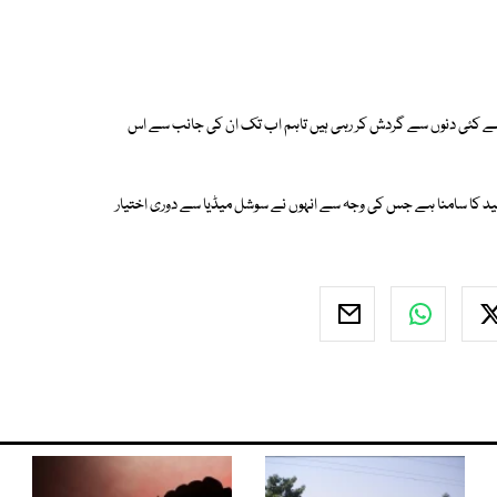
ھلے کئی دنوں سے گردش کر رہی ہیں تاہم اب تک ان کی جانب سے اس
قید کا سامنا ہے جس کی وجہ سے انہوں نے سوشل میڈیا سے دوری اختیار