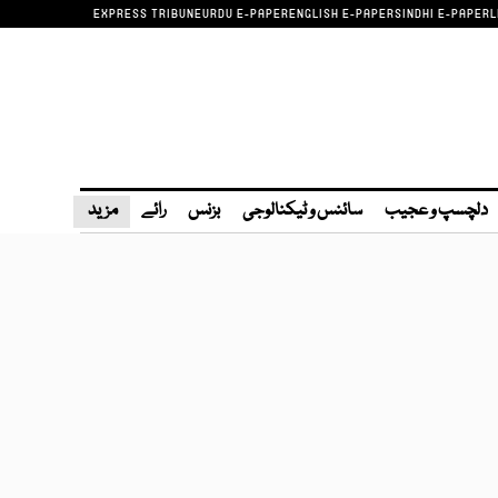
EXPRESS TRIBUNE
URDU E-PAPER
ENGLISH E-PAPER
SINDHI E-PAPER
L
دلچسپ و عجیب
سائنس و ٹیکنالوجی
بزنس
رائے
مزید