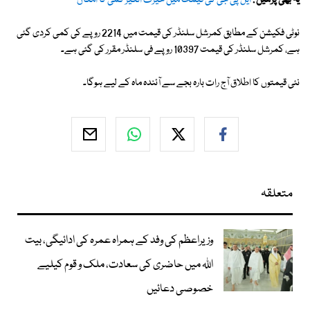
یہ بھی پڑھیں :
ایل پی جی کی قیمت میں حیرت انگیز کمی کا امکان
نوٹی فکیشن کے مطابق کمرشل سلنڈر کی قیمت میں 2214 روپے کی کمی کردی گئی
ہے، کمرشل سلنڈر کی قیمت 10397 روپے فی سلنڈر مقرر کی گئی ہے۔
نئی قیمتوں کا اطلاق آج رات بارہ بجے سے آئندہ ماہ کے لیے ہوگا۔
متعلقہ
وزیراعظم کی وفد کے ہمراہ عمرہ کی ادائیگی، بیت
اللہ میں حاضری کی سعادت، ملک و قوم کیلیے
خصوصی دعائیں