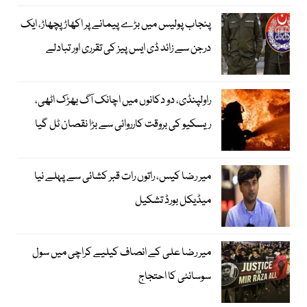
پنجاب پولیس میں بڑے پیمانے پر اکھاڑ پچھاڑ، ایک
درجن سے زائد ڈی ایس پیز کی تقرری اور تبادلے
راولپنڈی، دو دکانوں میں اچانک آگ بھڑک اٹھی،
ریسکیو کی بروقت کارروائی سے بڑا نقصان ٹل گیا
میر رضا کیس، راتوں رات قبر کشائی سے پہلے نیا
میڈیکل بورڈ تشکیل
میر رضا علی کے انصاف کیلیے کراچی میں سول
سوسائٹی کا احتجاج