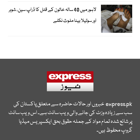
لاہور میں 40 سالہ خاتون کے قتل کا ڈراپ سین، شوہر
اور سوتیلا بیٹا ملوث نکلے
express.pk
خبروں اور حالات حاضرہ سے متعلق پاکستان کی
سب سے زیادہ وزٹ کی جانے والی ویب سائٹ ہے۔ اس ویب سائٹ
پر شائع شدہ تمام مواد کے جملہ حقوق بحق ایکسپریس میڈیا
گروپ محفوظ ہیں۔