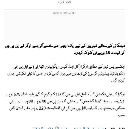
(فوٹو : فائل)
مہنگائی کے ستائے شہریوں کے لیے ایک اچھی خبر سامنے آئی ہے، اوگرا نے ایل پی جی
کی قیمت 45 روپے فی کلو کم کردی۔
ایکسپریس نیوز کے مطابق اوگرا (آئل اینڈ گیس ریگولیٹری اتھارٹی) نے ایل پی جی
(لکویفائیڈ پیٹرولیم گیس) کی قیمتوں میں بڑی کمی کردی جس کا نوٹی فکیشن جاری
کردیا گیا۔
اوگرا کے نوٹی فکیشن کے مطابق ایل پی جی کا 11.7 کلو گرام کا گھریلو سلنڈر 575 روپے
54 پیسے سستا کردیا گیا جس کے بعد فی کلو ایل پی جی 48 روپے 80 پیسے سستی
ہوگئی اور ماہ اپریل کے لیے اایل پی جی کی فی کلو قیمت 229 روپے مقرر کردی گئی
ہے۔