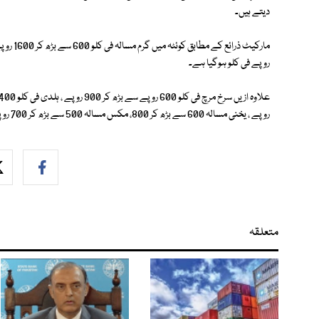
دیتے ہیں۔
روپے فی کلو ہوگیا ہے۔
روپے ، یخنی مسالہ 600 سے بڑھ کر 800، مکس مسالہ 500 سے بڑھ کر 700 روپے فی کلو فروخت ہو رہا ہے۔
متعلقہ