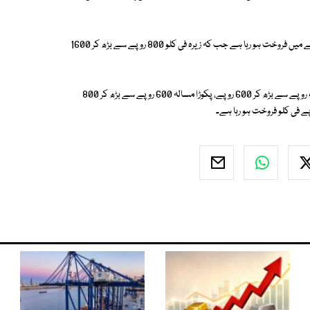
مارکیٹ ذرائع کے مطابق کوئٹہ میں گرم مسالہ فی کلو 600 سے بڑھ کر 1600 روپے میں فروخت ہو رہا ہے جب کہ زیرہ فی کلو 800 روپے سے بڑھ کر 1600
علاوہ ازیں سرخ مرچ فی کلو 600 روپے سے بڑھ کر 900 روپے ، ہلدی فی کلو 400 روپے سے بڑھ کر 600 روپے، پکوڑا مسالہ 600 روپے سے بڑھ کر 800