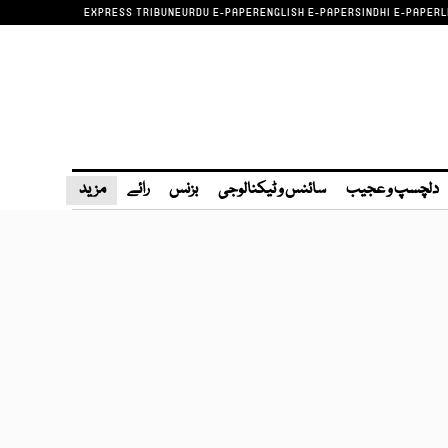
EXPRESS TRIBUNE
URDU E-PAPER
ENGLISH E-PAPER
SINDHI E-PAPER
L
دلچسپ و عجیب
سائنس و ٹیکنالوجی
بزنس
رائے
مزید