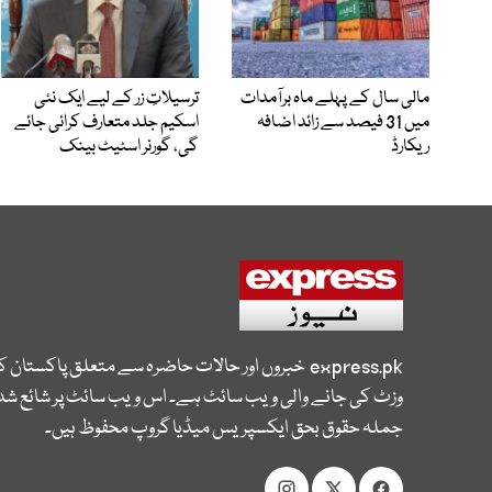
مالی سال کے پہلے ماہ برآمدات
ترسیلاتِ زر کے لیے ایک نئی
میں 31 فیصد سے زائد اضافہ
اسکیم جلد متعارف کرائی جائے
ریکارڈ
گی، گورنر اسٹیٹ بینک
express.pk
خبروں اور حالات حاضرہ سے متعلق پاکستان 
وزٹ کی جانے والی ویب سائٹ ہے۔ اس ویب سائٹ پر شائع شدہ
جملہ حقوق بحق ایکسپریس میڈیا گروپ محفوظ ہیں۔