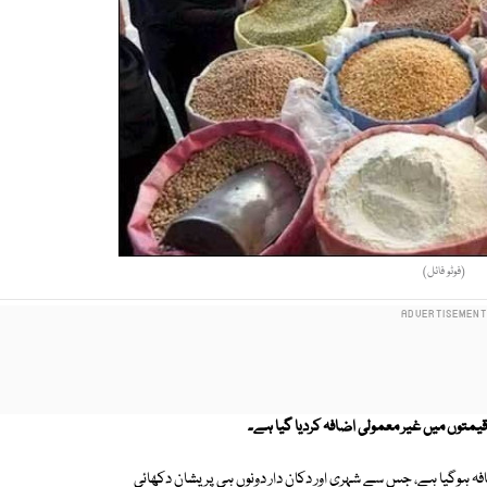
(فوٹو فائل)
متوں میں غیر معمولی اضافہ کردیا گیا ہے۔
مطابق مسالہ جات کی قیمتوں میں 100 سے 150 فیصد اضافہ ہوگیا ہے، جس سے شہری اور دکان دار دونوں ہی پریشان دکھائی