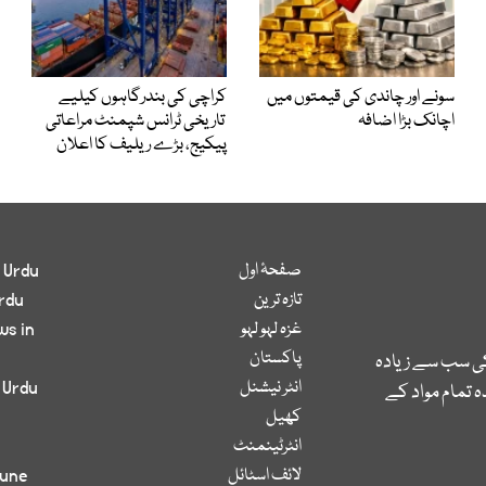
سونے اور چاندی کی قیمتوں میں
کراچی کی بندرگاہوں کیلیے
اچانک بڑا اضافہ
تاریخی ٹرانس شپمنٹ مراعاتی
پیکیج، بڑے ریلیف کا اعلان
صفحۂ اول
 Urdu
تازہ ترین
rdu
غزہ لہو لہو
ws in
پاکستان
کی سب سے زیادہ
انٹر نیشنل
 Urdu
 تمام مواد کے
کھیل
انٹرٹینمنٹ
لائف اسٹائل
bune