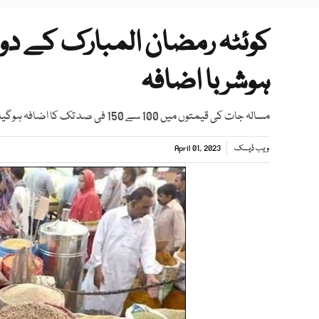
کوئٹہ رمضان المبارک کے دو
ہوشربا اضافہ
مسالہ جات کی قیمتوں میں 100 سے 150 فی صد تک کا اضافہ ہوگیا، جس سے شہری اور دکاندار دونوں پریشان ہیں
ویب ڈیسک
April 01, 2023