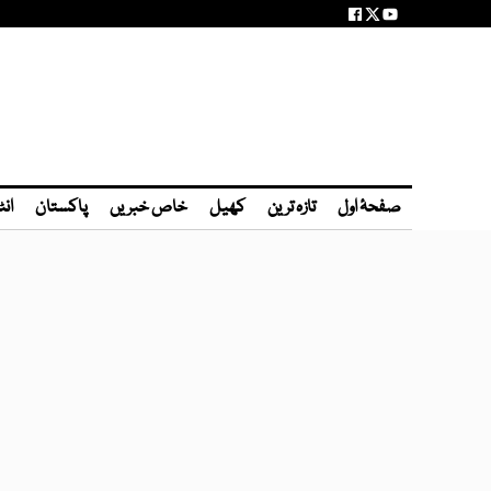
صفحۂ اول
تازہ ترین
کھیل
خاص خبریں
پاکستان
انٹ