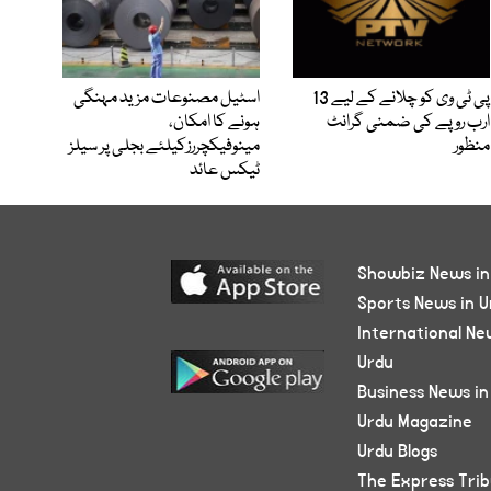
پی ٹی وی کو چلانے کے لیے 13
اسٹیل مصنوعات مزید مہنگی
ارب روپے کی ضمنی گرانٹ
ہونے کا امکان،
منظور
مینوفیکچررزکیلئے بجلی پر سیلز
ٹیکس عائد
Showbiz News in
Sports News in U
International Ne
Urdu
Business News in
Urdu Magazine
Urdu Blogs
The Express Tri