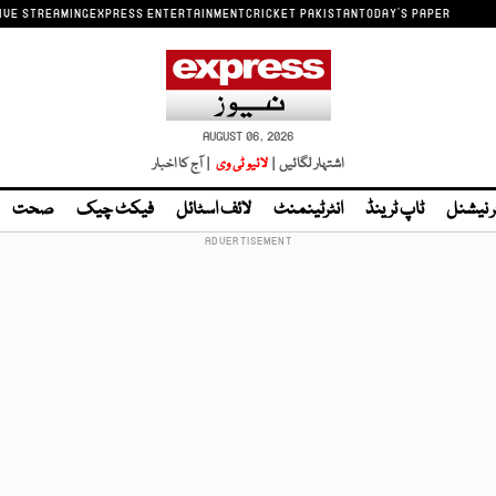
IVE STREAMING
EXPRESS ENTERTAINMENT
CRICKET PAKISTAN
TODAY'S PAPER
AUGUST 06, 2026
اشتہار لگائیں |
لائیو ٹی وی
| آج کا اخبار
ر نیشنل
ٹاپ ٹرینڈ
انٹرٹینمنٹ
لائف اسٹائل
فیکٹ چیک
صحت