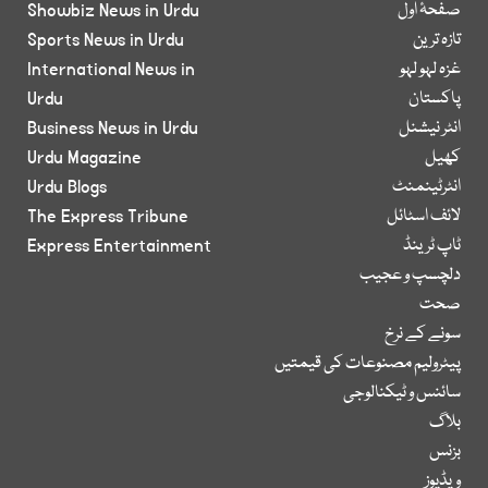
صفحۂ اول
Showbiz News in Urdu
تازہ ترین
Sports News in Urdu
غزہ لہو لہو
International News in
پاکستان
Urdu
انٹر نیشنل
Business News in Urdu
کھیل
Urdu Magazine
انٹرٹینمنٹ
Urdu Blogs
لائف اسٹائل
The Express Tribune
ٹاپ ٹرینڈ
Express Entertainment
دلچسپ و عجیب
صحت
سونے کے نرخ
پیٹرولیم مصنوعات کی قیمتیں
سائنس و ٹیکنالوجی
بلاگ
بزنس
ویڈیوز