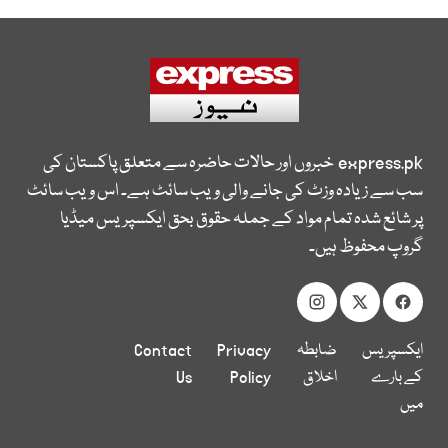
express.pk
خبروں اور حالات حاضرہ سے متعلق پاکستان کی
سب سے زیادہ وزٹ کی جانے والی ویب سائٹ ہے۔ اس ویب سائٹ
پر شائع شدہ تمام مواد کے جملہ حقوق بحق ایکسپریس میڈیا
گروپ محفوظ ہیں۔
ایکسپریس
ضابطہ
Privacy
Contact
کے بارے
اخلاق
Policy
Us
میں