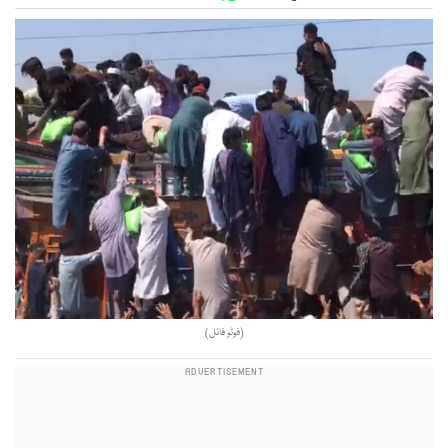
(فوٹو فائل)