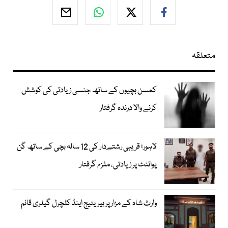
متعلقہ
کمسن بچیوں کے ساتھ جنسی زیادتی کی کوشش
کرنے والا درندہ گرفتار
لاہور؛ قریبی رشتےدار کی 12 سالہ بچی کے ساتھ گن
پوائنٹ پر زیادتی، ملزم گرفتار
وارث شاہ کے مزار پر ہیریٹیج اینڈ کلچرل گیلری قائم