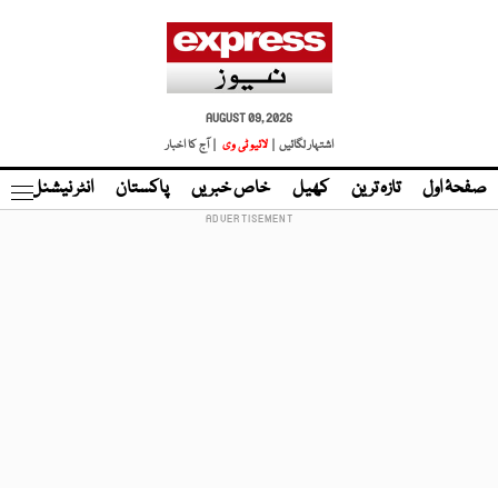
AUGUST 09, 2026
اشتہار لگائیں |
لائیو ٹی وی
| آج کا اخبار
صفحۂ اول
تازہ ترین
کھیل
خاص خبریں
پاکستان
انٹر نیشنل
ٹا