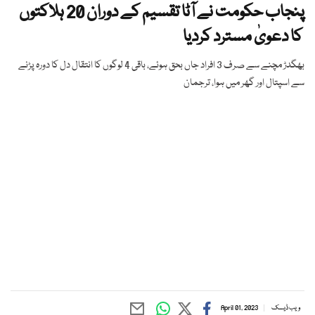
پنجاب حکومت نے آٹا تقسیم کے دوران 20 ہلاکتوں
کا دعویٰ مسترد کردیا
بھگدڑ مچنے سے صرف 3 افراد جاں بحق ہوئے، باقی 4 لوگوں کا انتقال دل کا دورہ پڑنے
سے اسپتال اور گھر میں ہوا، ترجمان
ویب ڈیسک
April 01, 2023