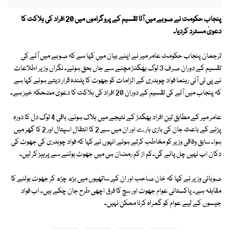
پنجاب حکومت نے صوبے میں آٹا تقسیم کے پروگراموں میں 20 افراد کی ہلاکت کا
دعویٰ مسترد کردیا۔
ترجمان پنجاب حکومت عامر میر نے اپنے بیان میں کہا ہے کہ صوبے میں آٹے کی
تقسیم کے دوران صرف 3 لوگ بھگدڑ مچنے سے جاں بحق ہوئے۔ نگراں وزیر اطلاعات
نے پی ٹی آئی رہنما فواد چوہدری کے الزامات کو جھوٹ کا پلندہ قرار دیتے ہوئے کہا ہے
کہ پنجاب میں آٹے کی تقسیم کے دوران 20 افراد کی ہلاکت کا دعویٰ مضحکہ خیز ہے۔
عامر میر کے مطابق تین افراد بھگدڑ کے نتیجے میں ہلاک ہوئے، باقی 4 لوگ دل کا دورہ
پڑنے کے باعث جان کی بازی ہارے اور ان میں سے 2 کا انتقال اسپتال اور 2 کا گھر میں
ہوا۔ سابق وفاقی وزیر کو مخاطب کرتے ہوئے انہوں نے کہا کہ فواد چوہدری کی جھوٹ کی
دکان اب نہیں چل پائے گی۔کم از کم رمضان ہی میں جھوٹ بولنے سے پرہیز کر لیں۔
صوبائی وزیر نے کہا کہ خان صاحب اور ان کے ساتھیوں میں بڑھ چڑھ کر جھوٹ بولنے کا
مقابلہ ہے۔ پاکستانی عوام جھوٹ اور سچ کا فرق اچھی طرح جان چکے ہیں۔ اب فواد
جیسوں کے لیے عوام کو گمراہ کرنا ممکن نہیں۔