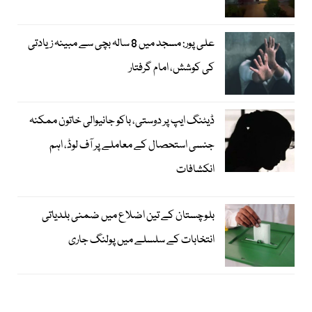
علی پور: مسجد میں 8 سالہ بچی سے مبینہ زیادتی
کی کوشش، امام گرفتار
ڈیٹنگ ایپ پر دوستی، باکو جانیوالی خاتون ممکنہ
جنسی استحصال کے معاملے پر آف لوڈ، اہم
انکشافات
بلوچستان کے تین اضلاع میں ضمنی بلدیاتی
انتخابات کے سلسلے میں پولنگ جاری