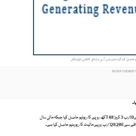
سندھ ریونیو بورڈ نے مارچ 2023 کے دوران 28 فیصد کے غیر معمولی اضافے سے19ارب 3 کروڑ 40 لاکھ روپے کا ریونیو حاصل کیا جبکہ مالی سال