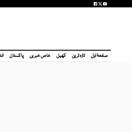
صفحۂ اول
تازہ ترین
کھیل
خاص خبریں
پاکستان
انٹ