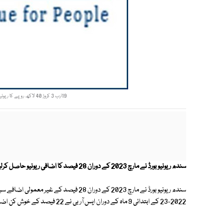
19ارب 3 کروڑ 40 لاکھ روپے کا ریونیو حاصل کیا گیا، مشیر ایس آر بی مشتاق کاظمی۔ فوٹو: فائل
سندھ ریونیو بورڈ نے مارچ 2023 کے دوران 28 فیصد کا اضافی ریونیو حاصل کرلیا۔
2022-23 کے ابتدائی 9 ماہ کے دوران ایس آر بی نے 22 فیصد کے خوش کن اضافے سے 128.206 ارب روپے مالیت کا ریوینیو حاصل کیا ہے۔