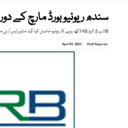
سندھ ریونیو بورڈ مارچ کے دوران ریونیو می
19ارب 3 کروڑ 40 لاکھ روپے کا ریونیو حاصل کیا گیا، مشیر ایس آر بی مشتاق کاظمی
April 03, 2023
Staff Reporter