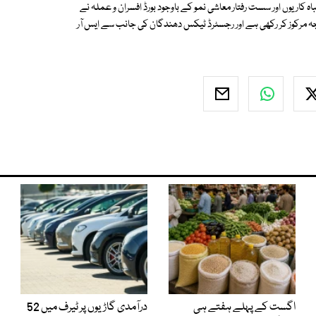
ہ کاریوں اور سست رفتار معاشی نمو کے باوجود بورڈ افسران و عملہ نے
 کا ہدف پر توجہ مرکوز کر رکھی ہے اور رجسٹرڈ ٹیکس دھندگان کی جانب سے ایس آر
اگست کے پہلے ہفتے ہی
درآمدی گاڑیوں پر ٹیرف میں 52