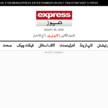
IVE STREAMING
EXPRESS ENTERTAINMENT
CRICKET PAKISTAN
TODAY'S PAPER
AUGUST 08, 2026
اشتہار لگائیں |
لائیو ٹی وی
| آج کا اخبار
ر نیشنل
ٹاپ ٹرینڈ
انٹرٹینمنٹ
لائف اسٹائل
فیکٹ چیک
صحت