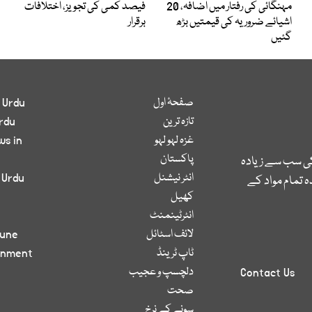
مہنگائی کی رفتار میں اضافہ، 20
فیصد کمی کی تجویز، اختلافات
اشیائے ضروریہ کی قیمتیں بڑھ
برقرار
گئیں
صفحۂ اول
 Urdu
تازہ ترین
rdu
غزہ لہو لہو
ws in
پاکستان
کی سب سے زیادہ
انٹر نیشنل
 Urdu
 تمام مواد کے
کھیل
انٹرٹینمنٹ
لائف اسٹائل
bune
ٹاپ ٹرینڈ
inment
دلچسپ و عجیب
Contact Us
صحت
سونے کے نرخ