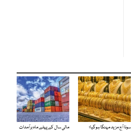
سونا آج مزید مہنگا ہوگیا؛
مالی سال کے پہلے ماہ برآمدات