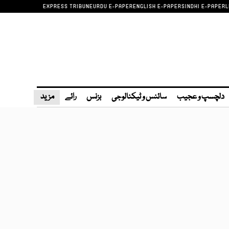
EXPRESS TRIBUNE
URDU E-PAPER
ENGLISH E-PAPER
SINDHI E-PAPER
L
دلچسپ و عجیب
سائنس و ٹیکنالوجی
بزنس
رائے
مزید