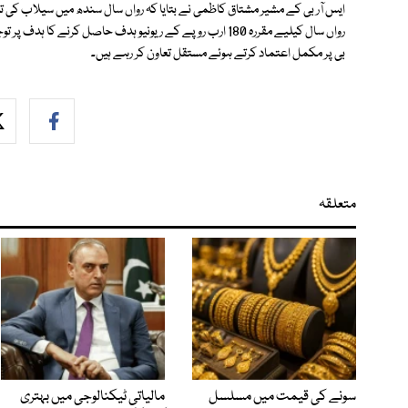
ایس آر بی کے مشیر مشتاق کاظمی نے بتایا کہ رواں سال سندھ میں سیلاب کی تبا
رواں سال کیلیے مقررہ 180 ارب روپے کے ریونیو ہدف حاصل کرنے
بی پر مکمل اعتماد کرتے ہوئے مستقل تعاون کر رہے ہیں۔
متعلقہ
سونے کی قیمت میں مسلسل
مالیاتی ٹیکنالوجی میں بہتری