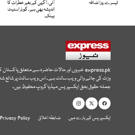
تیسرے روز اضافہ
آئی، آگہی کے بغیر خطرات کا
اندیشہ بھی ہے، گورنر اسٹیٹ
بینک
express.pk
خبروں اور حالات حاضرہ سے متعلق پاکستان 
وزٹ کی جانے والی ویب سائٹ ہے۔ اس ویب سائٹ پر شائع شدہ
جملہ حقوق بحق ایکسپریس میڈیا گروپ محفوظ ہیں۔
ایکسپریس کے بارے میں
ضابطہ اخلاق
Privacy Policy